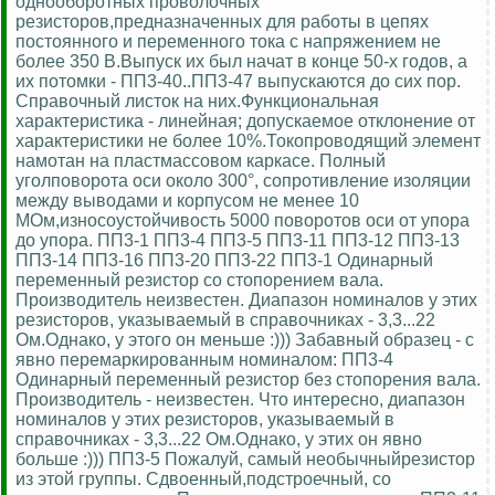
однооборотных проволочных
резисторов,предназначенных для работы в цепях
постоянного и переменного тока с напряжением не
более 350 В.Выпуск их был начат в конце 50-х годов, а
их потомки - ПП3-40..ПП3-47 выпускаются до сих пор.
Справочный листок на них.Функциональная
характеристика - линейная; допускаемое отклонение от
характеристики не более 10%.Токопроводящий элемент
намотан на пластмассовом каркасе. Полный
уголповорота оси около 300°, сопротивление изоляции
между выводами и корпусом не менее 10
МОм,износоустойчивость 5000 поворотов оси от упора
до упора. ПП3-1 ПП3-4 ПП3-5 ПП3-11 ПП3-12 ПП3-13
ПП3-14 ПП3-16 ПП3-20 ПП3-22 ПП3-1 Одинарный
переменный резистор со стопорением вала.
Производитель неизвестен. Диапазон номиналов у этих
резисторов, указываемый в справочниках - 3,3...22
Ом.Однако, у этого он меньше :))) Забавный образец - с
явно перемаркированным номиналом: ПП3-4
Одинарный переменный резистор без стопорения вала.
Производитель - неизвестен. Что интересно, диапазон
номиналов у этих резисторов, указываемый в
справочниках - 3,3...22 Ом.Однако, у этих он явно
больше :))) ПП3-5 Пожалуй, самый необычныйрезистор
из этой группы. Сдвоенный,подстроечный, со