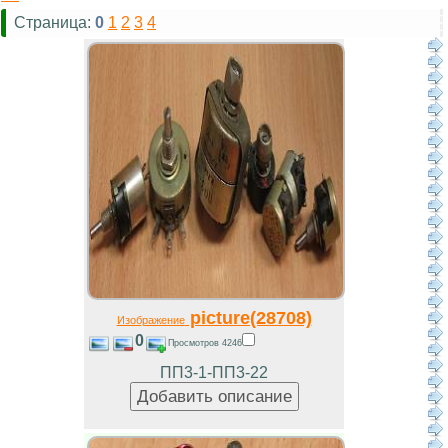
Страница:
0
1
2
3
4
picture(28708)
Изображение
0
Просмотров 4246
ПП3-1-ПП3-22