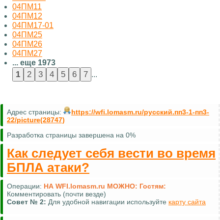
04ПМ11
04ПМ12
04ПМ17-01
04ПМ25
04ПМ26
04ПМ27
... еще 1973
...
Адрес страницы:
https://wfi.lomasm.ru/русский.пп3-1-пп3-
22/picture(28747)
Разработка страницы завершена на 0%
Как следует себя вести во время
БПЛА атаки?
Операции:
НА WFI.lomasm.ru МОЖНО:
Гостям:
Комментировать (почти везде)
Совет №
2:
Для удобной навигации используйте
карту сайта