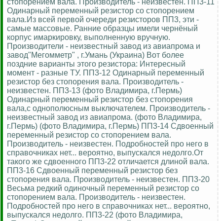
стопорением вала. Производитель - неизвестен. ПП3-11
Одинарный переменный резистор со стопорением
вала.Из всей первой очереди резисторов ПП3, эти -
самые массовые. Ранние образцы имели чернёный
корпус имаркировку, выполненную вручную.
Производители - неизвестный завод из авиапрома и
завод"Мегомметр" , г.Умань (Украина) Вот более
поздние варианты этого резистора: Интересный
момент - разные ТУ. ПП3-12 Одинарный переменный
резистор без стопорения вала. Производитель -
неизвестен. ПП3-13 (фото Владимира, г.Пермь)
Одинарный переменный резистор без стопорения
вала,с однополюсным выключателем. Производитель -
неизвестный завод из авиапрома. (фото Владимира,
г.Пермь) (фото Владимира, г.Пермь) ПП3-14 Сдвоенный
переменный резистор со стопорением вала.
Производитель - неизвестен. Подробностей про него в
справочниках нет... вероятно, выпускался недолго.От
такого же сдвоенного ПП3-22 отличается длиной вала.
ПП3-16 Сдвоенный переменный резистор без
стопорения вала. Производитель - неизвестен. ПП3-20
Весьма редкий одиночный переменный резистор со
стопорением вала. Производитель - неизвестен.
Подробностей про него в справочниках нет... вероятно,
выпускался недолго. ПП3-22 (фото Владимира,