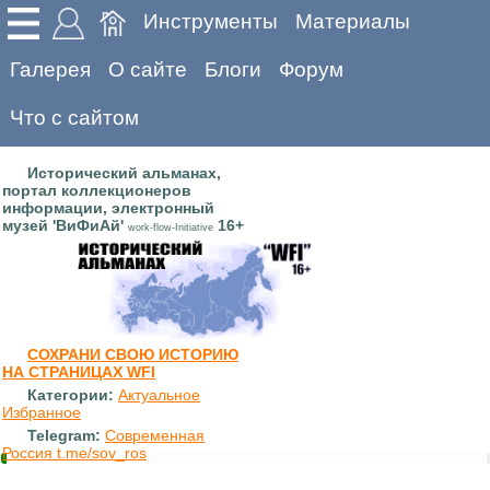
Инструменты
Материалы
Галерея
О сайте
Блоги
Форум
Что с сайтом
Исторический альманах,
портал коллекционеров
информации, электронный
музей 'ВиФиАй'
16+
work-flow-Initiative
СОХРАНИ СВОЮ ИСТОРИЮ
НА СТРАНИЦАХ WFI
Категории:
Актуальное
Избранное
Telegram:
Современная
Россия t.me/sov_ros