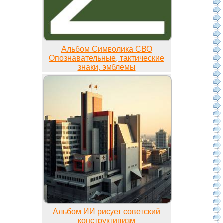
Альбом Символика СВО
Опознавательные, тактические
знаки, эмблемы
Альбом ИИ рисует советский
конструктивизм