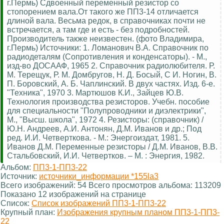
г.Пермь) Сдвоенный переменный резистор со
стопорением вала.От такого же ПП3-14 отличается
длиной вала. Весьма редок, в справочниках почти не
встречается, а там где и есть - без подробностей.
Производитель также неизвестен. (фото Владимира,
г.Пермь) Источники: 1. Ломанович В.А. Справочник по
радиодеталям (Сопротивления и конденсаторы). - М.,
изд-во ДОСААФ, 1965 2. Справочник радиолюбителя. Р.
М. Терещук, Р. М. Домбругов, Н. Д. Босый, С И. Ногин, В.
П. Боровский, А. Б. Чаплинский. В двух частях. Изд. 6-е.
"Техника", 1970 3. Мартюшов К.И., Зайцев Ю.В.
Технология производства резисторов. Учебн. пособие
для специальности "Полупроводники и диэлектрики",
М., "Высш. школа", 1972 4. Резисторы: (справочник) /
Ю.Н. Андреев, А.И. Антонян, Д.М. Иванов и др.; Под
ред. И.И. Четверткова. - М.: Энергоиздат, 1981. 5.
Иванов Д.М. Переменные резисторы / Д.М. Иванов, В.В.
Стальбовский, И.И. Четвертков. – М. : Энергия, 1982.
Альбом:
ПП3-1-ПП3-22
Источник:
источники_информации *155la3
Всего изображений: 54 Всего просмотров альбома: 113209
Показано 12 изображений на странице
Список:
Список изображений ПП3-1-ПП3-22
Крупный план:
Изображения крупным планом ПП3-1-ПП3-
22