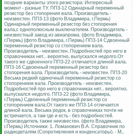
поздние варианты этого резистора: Интересный
момент - разные ТУ. ПП3-12 Одинарный переменный
резистор без стопорения вала. Производитель -
неизвестен. ПП3-13 (фото Владимира, г.Пермь)
Одинарный переменный резистор без стопорения
вала,с однополюсным выключателем. Производитель -
неизвестный завод из авиапрома. (фото Владимира,
г.Пермь) (фото Владимира, г.Пермь) ПП3-14 Сдвоенный
переменный резистор со стопорением вала.
Производитель - неизвестен. Подробностей про него в
справочниках нет... вероятно, выпускался недолго.От
такого же сдвоенного ПП3-22 отличается длиной вала.
ПП3-16 Сдвоенный переменный резистор без
стопорения вала. Производитель - неизвестен. ПП3-20
Весьма редкий одиночный переменный резистор со
стопорением вала. Производитель - неизвестен.
Подробностей про него в справочниках нет... вероятно,
выпускался недолго. ПП3-22 (фото Владимира,
г.Пермь) Сдвоенный переменный резистор со
стопорением вала.От такого же ПП3-14 отличается
длиной вала. Весьма редок, в справочниках почти не
встречается, а там где и есть - без подробностей.
Производитель также неизвестен. (фото Владимира,
г.Пермь) Источники: 1. Ломанович В.А. Справочник по
радиодеталям (Сопротивления и конденсаторы). - М.,