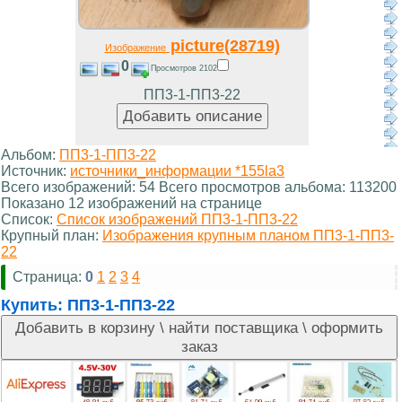
picture(28719)
Изображение
0
Просмотров 2102
ПП3-1-ПП3-22
Альбом:
ПП3-1-ПП3-22
Источник:
источники_информации *155la3
Всего изображений: 54 Всего просмотров альбома: 113200
Показано 12 изображений на странице
Список:
Список изображений ПП3-1-ПП3-22
Крупный план:
Изображения крупным планом ПП3-1-ПП3-
22
Страница:
0
1
2
3
4
Купить:
ПП3-1-ПП3-22