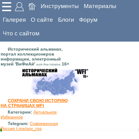
Инструменты
Материалы
Галерея
О сайте
Блоги
Форум
Что с сайтом
Исторический альманах,
портал коллекционеров
информации, электронный
музей 'ВиФиАй'
16+
work-flow-Initiative
СОХРАНИ СВОЮ ИСТОРИЮ
НА СТРАНИЦАХ WFI
Категории:
Актуальное
Избранное
Telegram:
Современная
Россия t.me/sov_ros