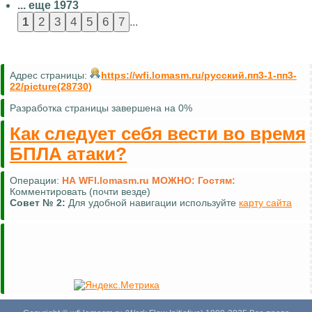
... еще 1973
...
Адрес страницы:
https://wfi.lomasm.ru/русский.пп3-1-пп3-
22/picture(28730)
Разработка страницы завершена на 0%
Как следует себя вести во время
БПЛА атаки?
Операции:
НА WFI.lomasm.ru МОЖНО:
Гостям:
Комментировать (почти везде)
Совет №
2:
Для удобной навигации используйте
карту сайта