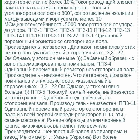
характеристики не более 10%.Токопроводящий элемент
намотан на пластмассовом каркасе. Полный
уголповорота оси около 300°, сопротивление изоляции
между выводами и корпусом не менее 10
МОм,износоустойчивость 5000 поворотов оси от упора
до упора. ПП3-1 ПП3-4 ПП3-5 ПП3-11 ПП3-12 ПП3-13
ПП3-14 ПП3-16 ПП3-20 ПП3-22 ПП3-1 Одинарный
переменный резистор со стопорением вала.
Производитель неизвестен. Диапазон номиналов у этих
резисторов, указываемый в справочниках - 3,3...22
Ом.Однако, у этого он меньше :))) Забавный образец - с
явно перемаркированным номиналом: ПП3-4
Одинарный переменный резистор без стопорения вала.
Производитель - неизвестен. Что интересно, диапазон
номиналов у этих резисторов, указываемый в
справочниках - 3,3...22 Ом.Однако, у этих он явно
больше :))) ПП3-5 Пожалуй, самый необычныйрезистор
из этой группы. Сдвоенный,подстроечный, со
стопорением вала. Производитель - неизвестен. ПП3-11
Одинарный переменный резистор со стопорением
вала.Из всей первой очереди резисторов ПП3, эти -
самые массовые. Ранние образцы имели чернёный
корпус имаркировку, выполненную вручную.
Производители - неизвестный завод из авиапрома и
завод"Мегомметр" , г.Умань (Украина) Вот более