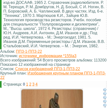
изд-во ДОСААФ, 1965 2. Справочник радиолюбителя. Р.
М. Терещук, Р. М. Домбругов, Н. Д. Босый, С И. Ногин, В.
П. Боровский, А. Б. Чаплинский. В двух частях. Изд. 6-е.
"Техника", 1970 3. Мартюшов К.И., Зайцев Ю.В.
Технология производства резисторов. Учебн. пособие
для специальности "Полупроводники и диэлектрики",
М., "Высш. школа", 1972 4. Резисторы: (справочник) /
Ю.Н. Андреев, А.И. Антонян, Д.М. Иванов и др.; Под
ред. И.И. Четверткова. - М.: Энергоиздат, 1981. 5.
Иванов Д.М. Переменные резисторы / Д.М. Иванов, В.В.
Стальбовский, И.И. Четвертков. – М. : Энергия, 1982.
Альбом:
ПП3-1-ПП3-22
Источник:
источники_информации *155la3
Всего изображений: 54 Всего просмотров альбома: 113200
Показано 12 изображений на странице
Список:
Список изображений ПП3-1-ПП3-22
Крупный план:
Изображения крупным планом ПП3-1-ПП3-
22
Страница:
0
1
2
3
4