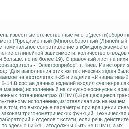
нь известные отечественные много(десяти)оборот
метр (П)рецизионный (М)ногооборотный (Л)инейный 
ее номинальное сопротивление в кОм,допускаемое о
ение отлинейной зависимости, количество отводов 
и больше, но не более 19). Справочный лист на нихи
оизводитель - "Электроприбор", г. Киев. Из истории 
год: "Для выполнения этих же тактических задач был
аемое на вертолетах К-25 и изделие «Инициатива-2
и Б-14.В состав данных изделий входил счетно-реш
ая машина),исполненный на синусно-косинусных вр
изионных потенциометрах (ППМЛ).Вращающиеся тра
труктивному исполнению,изготавливались на нашем
ла в том,что выходные параметры при вращении съе
 законам тригонометрических функций. Техническая
абораторий и отделов." Кстати, если речь действит
 то здесь ошибка - этодолжны быть не ППМЛ, а их