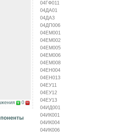
04ГФ011
04ДА01
04ДА3
04ДП006
04ЕМ001
04ЕМ002
04ЕМ005
04ЕМ006
04ЕМ008
04ЕН004
04ЕН013
04ЕУ11
04ЕУ12
04ЕУ13
ажения
0
04ИД001
04ИК001
мпоненты
04ИК004
04ИК006