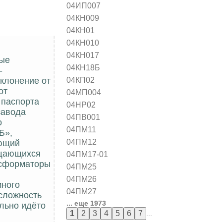
04ИП007
04КН009
04КН01
04КН010
04КН017
ные
04КН18Б
-
04КП02
тклонение от
от
04МП004
 паспорта
04НР02
завода
04ПВ001
о
04ПМ11
Б»,
04ПМ12
ающий
ащающихся
04ПМ17-01
нсформаторы
04ПМ25
04ПМ26
много
04ПМ27
 сложность
... еще 1973
ельно идёто
...