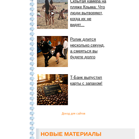
Скрытая камера на
пляже Крыма: Что
люди вытворяют,
когда их не
видят...
Ролик длится
несколько секунд,
а смеяться вы
будете долго
Т-Банк выпустил
карты с запахом!
Доход для сайтов
НОВЫЕ МАТЕРИАЛЫ