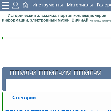
Инструменты
Материалы
Галер
Исторический альманах, портал коллекционеров
информации, электронный музей 'ВиФиАй'
work-flow-Initiative
ППМЛ-И ППМЛ-ИМ ППМЛ-М
Категории