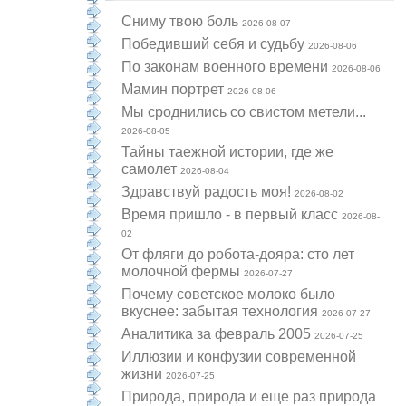
Cниму твою боль
2026-08-07
Победивший себя и судьбу
2026-08-06
По законам военного времени
2026-08-06
Мамин портрет
2026-08-06
Мы сроднились со свистом метели...
2026-08-05
Тайны таежной истории, где же
самолет
2026-08-04
Здравствуй радость моя!
2026-08-02
Время пришло - в первый класс
2026-08-
02
От фляги до робота-дояра: сто лет
молочной фермы
2026-07-27
Почему советское молоко было
вкуснее: забытая технология
2026-07-27
Аналитика за февраль 2005
2026-07-25
Иллюзии и конфузии современной
жизни
2026-07-25
Природа, природа и еще раз природа