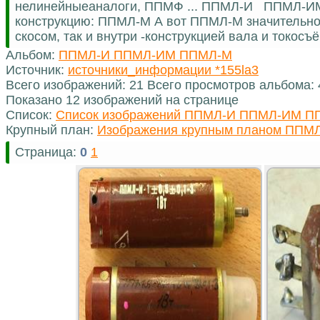
нелинейныеаналоги, ППМФ ... ППМЛ-И ППМЛ-И
конструкцию: ППМЛ-М А вот ППМЛ-М значительноот
скосом, так и внутри -конструкцией вала и токос
Альбом:
ППМЛ-И ППМЛ-ИМ ППМЛ-М
Источник:
источники_информации *155la3
Всего изображений: 21 Всего просмотров альбома:
Показано 12 изображений на странице
Список:
Список изображений ППМЛ-И ППМЛ-ИМ 
Крупный план:
Изображения крупным планом ПП
Страница:
0
1