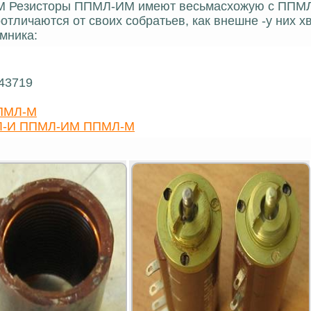
М Резисторы ППМЛ-ИМ имеют весьмасхожую с ППМ
личаются от своих собратьев, как внешне -у них хв
ъёмника:
 43719
ППМЛ-М
МЛ-И ППМЛ-ИМ ППМЛ-М