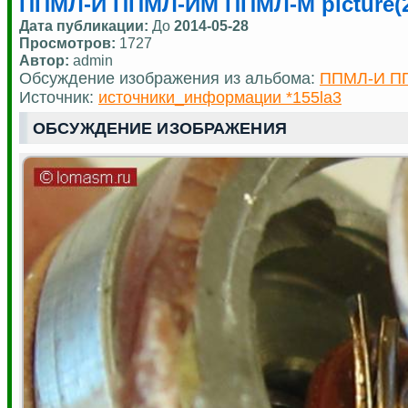
ППМЛ-И ППМЛ-ИМ ППМЛ-М picture(2
Дата публикации:
До
2014-05-28
Просмотров:
1727
Автор:
admin
Обсуждение изображения из альбома:
ППМЛ-И П
Источник:
источники_информации *155la3
ОБСУЖДЕНИЕ ИЗОБРАЖЕНИЯ