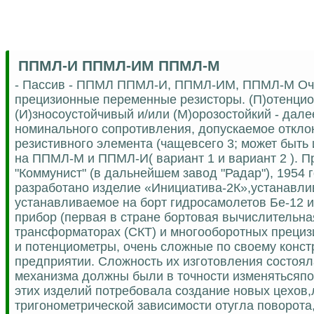
ППМЛ-И ППМЛ-ИМ ППМЛ-М
- Пассив - ППМЛ ППМЛ-И, ППМЛ-ИМ, ППМЛ-М Оче
прецизионные переменные резисторы. (П)отенцио
(И)зносоустойчивый и/или (М)орозостойкий - дал
номинального сопротивления, допускаемое отклон
резистивного элемента (чащевсего 3; может быть 
на ППМЛ-М и ППМЛ-И( вариант 1 и вариант 2 ). Пр
"Коммунист" (в дальнейшем завод "Радар"), 1954 
разработано изделие «Инициатива-2К»,устанавлив
устанавливаемое на борт гидросамолетов Бе-12 
прибор (первая в стране бортовая вычислительн
трансформаторах (СКТ) и многооборотных прец
и потенциометры, очень сложные по своему конс
предприятии. Сложность их изготовления состоя
механизма должны были в точности изменятьсяпо
этих изделий потребовала создание новых цехов,л
тригонометрической зависимости отугла поворота,