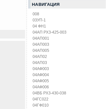
НАВИГАЦИЯ
008
03УП-1
04 ФН1
04АП РХ3-425-003
04АП001
04АП003
04АП005
04АП02
04АП03
04АФ003
04АФ004
04АФ005
04АФ006
04ВБ РХ3-430-038
04ГС022
04ГФ010