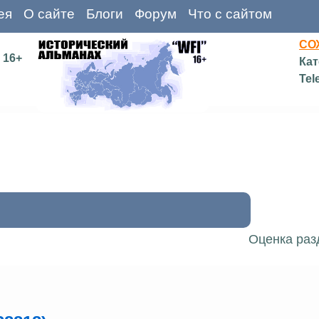
ея
О сайте
Блоги
Форум
Что с сайтом
СО
16+
Кат
Tel
Оценка раз