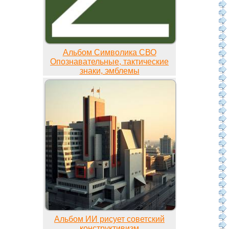
Альбом Символика СВО
Опознавательные, тактические
знаки, эмблемы
Альбом ИИ рисует советский
конструктивизм