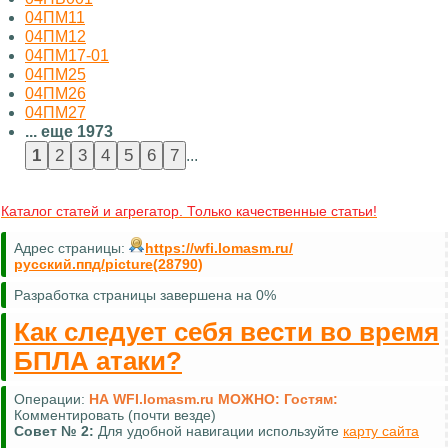
04ПМ11
04ПМ12
04ПМ17-01
04ПМ25
04ПМ26
04ПМ27
... еще 1973
...
Каталог статей и агрегатор. Только качественные статьи!
Адрес страницы:
https://wfi.lomasm.ru/
русский.ппд/picture(28790)
Разработка страницы завершена на 0%
Как следует себя вести во время
БПЛА атаки?
Операции:
НА WFI.lomasm.ru МОЖНО:
Гостям:
Комментировать (почти везде)
Совет №
2:
Для удобной навигации используйте
карту сайта