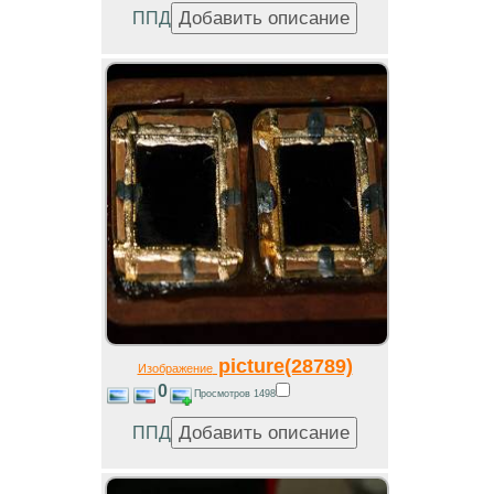
ППД
picture(28789)
Изображение
0
Просмотров 1498
ППД