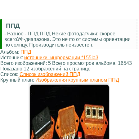
ППД
- Разное - ППД ППД Некие фотодатчики; скорее
всегоУФ-диапазона. Это нечто от системы ориентации
по солнцу. Производитель неизвестен.
Альбом:
ППД
Источник:
источники_информации *155la3
Всего изображений: 5 Всего просмотров альбома: 16543
Показано 12 изображений на странице
Список:
Список изображений ППД
Крупный план:
Изображения крупным планом ППД