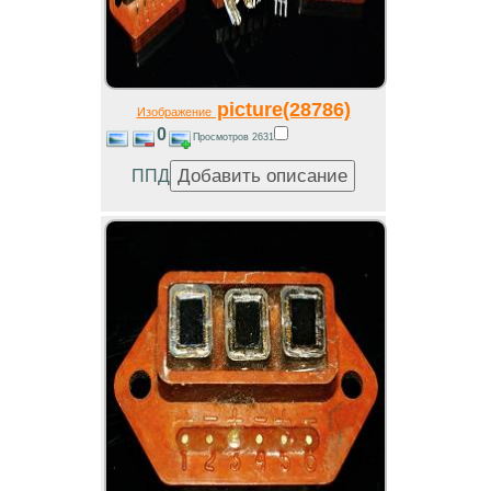
picture(28786)
Изображение
0
Просмотров 2631
ППД