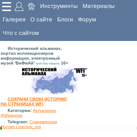
Инструменты
Материалы
Галерея
О сайте
Блоги
Форум
Что с сайтом
Исторический альманах,
портал коллекционеров
информации, электронный
музей 'ВиФиАй'
16+
work-flow-Initiative
СОХРАНИ СВОЮ ИСТОРИЮ
НА СТРАНИЦАХ WFI
Категории:
Актуальное
Избранное
Telegram:
Современная
Россия t.me/sov_ros