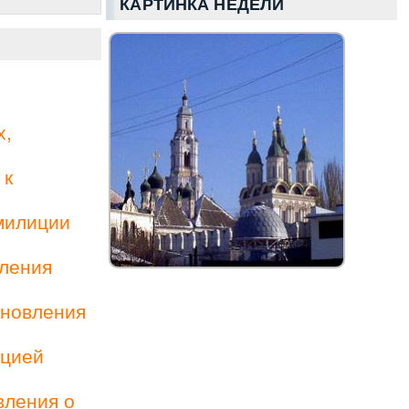
КАРТИНКА НЕДЕЛИ
х,
 к
милиции
вления
ановления
ацией
вления о