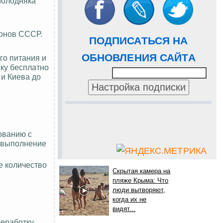
молодняка
конов СССР.
ПОДПИСАТЬСЯ НА
ОБНОВЛЕНИЯ САЙТА
го питания и
ку бесплатно
 и Киева до
ованию с
в выполнение
е количество
Скрытая камера на
пляже Крыма: Что
люди вытворяют,
когда их не
видят...
реработку