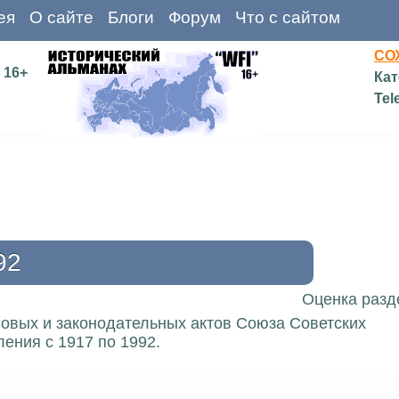
ея
О сайте
Блоги
Форум
Что с сайтом
СО
16+
Кат
Tel
92
Оценка разд
вовых и законодательных актов Союза Советских
ения с 1917 по 1992.