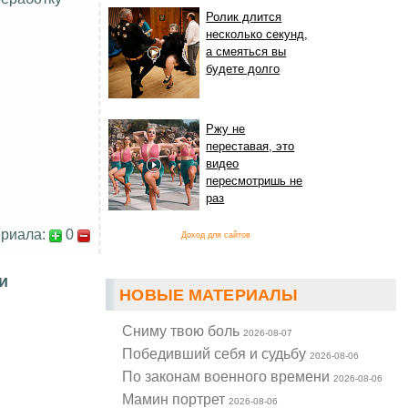
Ролик длится
несколько секунд,
а смеяться вы
будете долго
Ржу не
переставая, это
видео
пересмотришь не
раз
риала:
0
Доход для сайтов
и
НОВЫЕ МАТЕРИАЛЫ
Cниму твою боль
2026-08-07
Победивший себя и судьбу
2026-08-06
По законам военного времени
2026-08-06
Мамин портрет
2026-08-06