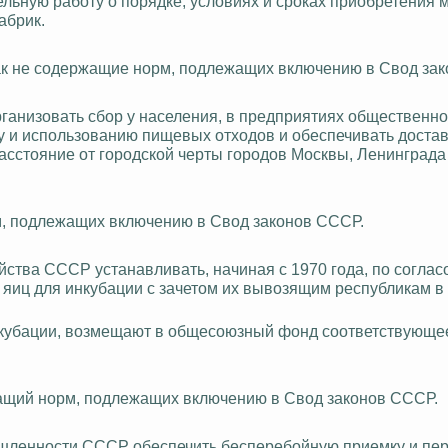
льную работу о порядке, условиях и сроках приобретения 
абрик.
 как не содержащие норм, подлежащих включению в Свод за
ганизовать сбор у населения, в предприятиях общественно
у и использованию пищевых отходов и обеспечивать достав
асстояние от городской черты городов Москвы, Ленинграда
рм, подлежащих включению в Свод законов СССР.
йства СССР устанавливать, начиная с 1970 года, по соглас
яиц для инкубации с зачетом их вывозящим республикам 
инкубации, возмещают в общесоюзный фонд соответствующе
ржащий норм, подлежащих включению в Свод законов СССР.
ышленности СССР обеспечить бесперебойную приемку и пе