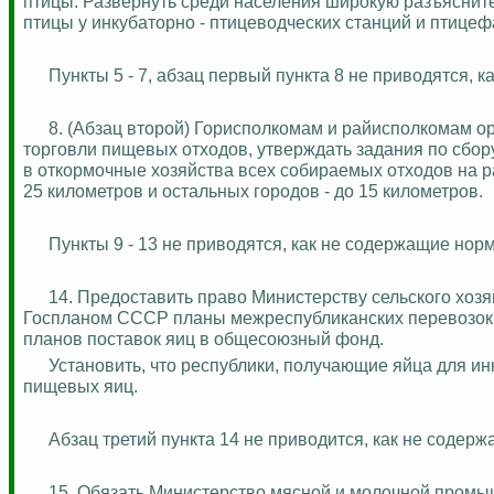
птицы. Развернуть среди населения широкую разъясните
птицы у инкубаторно - птицеводческих станций и птицеф
Пункты 5 - 7, абзац первый пункта 8 не приводятся,
8.
(Абзац второй) Горисполкомам и райисполкомам ор
торговли пищевых отходов, утверждать задания по сбор
в откормочные хозяйства всех собираемых отходов на р
25 километров и остальных городов - до 15 километров.
Пункты 9 - 13 не приводятся, как не содержащие но
14. Предоставить право Министерству сельского хозя
Госпланом СССР планы межреспубликанских перевозок 
планов поставок яиц в общесоюзный фонд.
Установить, что республики, получающие яйца для 
пищевых яиц.
Абзац третий пункта 14 не приводится, как не соде
15. Обязать Министерство мясной и молочной пром