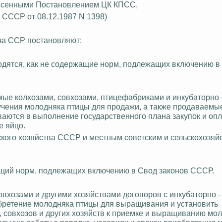
 внесенными Постановлением ЦК КПСС,
СССР от 08.12.1987 N 1398)
за ССР постановляют:
иводятся, как не содержащие норм, подлежащих включению в
емые колхозами, совхозами, птицефабриками и инкубаторно 
учения молодняка птицы для продажи, а также продаваемы
ваются в выполнение государственного плана закупок и оп
е яйцо.
ского хозяйства СССР и
местным
советским и сельскохозя
жащий норм, подлежащих включению в Свод законов СССР.
совхозами и другими хозяйствами договоров с инкубаторно -
бретение молодняка птицы для выращивания и установить
 совхозов и других хозяй
ств к пр
иемке и выращиванию мол