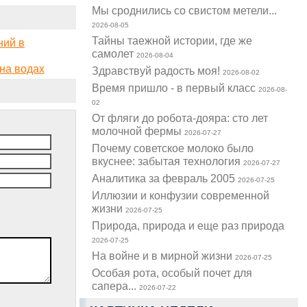
Мы сроднились со свистом метели...
2026-08-05
Тайны таежной истории, где же
ний в
самолет
2026-08-04
на водах
Здравствуй радость моя!
2026-08-02
Время пришло - в первый класс
2026-08-
02
От фляги до робота-дояра: сто лет
молочной фермы
2026-07-27
Почему советское молоко было
вкуснее: забытая технология
2026-07-27
Аналитика за февраль 2005
2026-07-25
Иллюзии и конфузии современной
жизни
2026-07-25
Природа, природа и еще раз природа
2026-07-25
На войне и в мирной жизни
2026-07-25
Особая рота, особый почет для
сапера...
2026-07-22