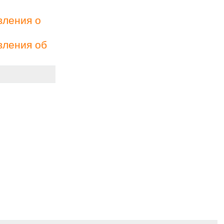
вления о
вления об