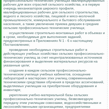
профессионально-технических училищах квалифицированных
рабочих для всех отраслей сельского хозяйства, и в первую
очередь механизаторов широкого профиля,
квалифицированных рабочих для сельского строительства,
водного и лесного хозяйства, пищевой и
мясо-молочной
промышленности, коммунального и бытового обслуживания
населения, а также увеличение приема девушек в средние
сельские профессионально-технические училища;
осуществление строительно-монтажных работ в объемах и
в сроки, необходимые для выполнения заданий,
предусмотренных в Приложениях N 1 - 6 к настоящему
Постановлению;
проведение необходимых строительных работ в
действующих учебных хозяйствах сельских профессионально-
технических училищ за счет нецентрализованных источников
финансирования и выделение материальных ресурсов на
указанные цели;
создание в каждом сельском профессионально-
техническом училище учебных кабинетов, оснащение
лабораторий и мастерских этих училищ современными
техническими средствами обучения в пределах ассигнований,
выделяемых училищам на приобретение оборудования и
инвентаря;
укрепление учебно-материальной базы сельских
профессионально-технических училищ, безвозмездную
передачу этим училищам совхозами, водохозяйственными и
лесохозяйственными организациями, предприятиями