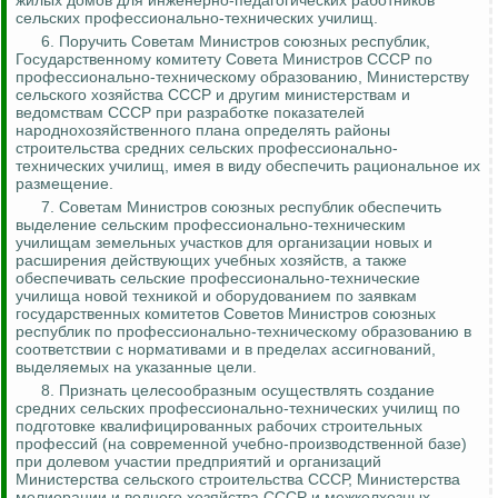
жилых домов для инженерно-педагогических работников
сельских профессионально-технических училищ.
6. Поручить Советам Министров союзных республик,
Государственному комитету Совета Министров СССР по
профессионально-техническому образованию, Министерству
сельского хозяйства СССР и другим министерствам и
ведомствам СССР при разработке показателей
народнохозяйственного плана определять районы
строительства средних сельских профессионально-
технических училищ, имея в виду обеспечить рациональное их
размещение.
7.
Советам Министров союзных республик обеспечить
выделение сельским профессионально-техническим
училищам земельных участков для организации новых и
расширения действующих учебных хозяйств, а также
обеспечивать сельские профессионально-технические
училища новой техникой и оборудованием по заявкам
государственных комитетов Советов Министров союзных
республик по профессионально-техническому образованию в
соответствии с нормативами и в пределах ассигнований,
выделяемых на указанные цели.
8.
Признать целесообразным осуществлять
создание
средних сельских профессионально-технических училищ по
подготовке квалифицированных рабочих строительных
профессий (на современной учебно-производственной базе)
при долевом участии предприятий и организаций
Министерства сельского строительства СССР, Министерства
мелиорации и водного хозяйства СССР и межколхозных