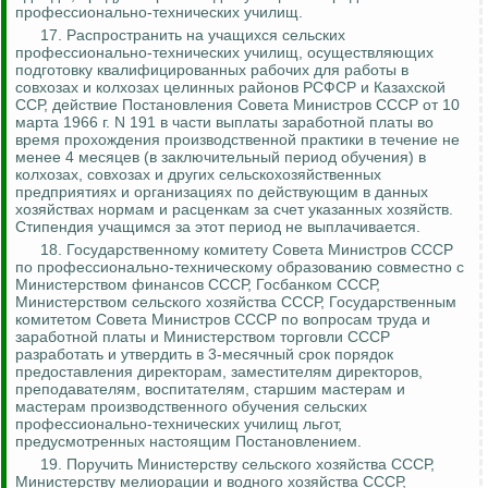
профессионально-технических училищ.
17.
Распространить на учащихся сельских
профессионально-технических училищ, осуществляющих
подготовку квалифицированных рабочих для работы в
совхозах и колхозах целинных районов РСФСР и Казахской
ССР, действие Постановления Совета Министров СССР от 10
марта 1966 г. N 191 в части выплаты заработной платы во
время прохождения производственной практики в течение не
менее 4 месяцев (в заключительный период обучения) в
колхозах, совхозах и других сельскохозяйственных
предприятиях
и организациях по действующим в данных
хозяйствах нормам и расценкам за счет указанных хозяйств.
Стипендия учащимся за этот период не выплачивается.
18.
Государственному комитету Совета Министров СССР
по профессионально-техническому образованию совместно с
Министерством финансов СССР, Госбанком СССР,
Министерством сельского хозяйства СССР, Государственным
комитетом Совета Министров СССР по вопросам труда и
заработной платы и Министерством торговли СССР
разработать и утвердить в 3-месячный срок порядок
предоставления директорам, заместителям директоров,
преподавателям, воспитателям, старшим мастерам и
мастерам производственного обучения сельских
профессионально-технических училищ льгот,
предусмотренных настоящим Постановлением
.
19. Поручить Министерству сельского хозяйства СССР,
Министерству мелиорации и водного хозяйства СССР,