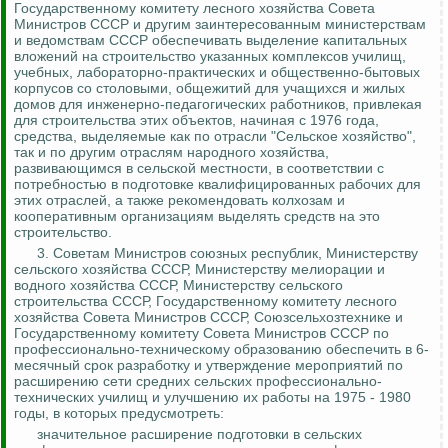
Государственному комитету лесного хозяйства Совета
Министров СССР и другим заинтересованным министерствам
и ведомствам СССР обеспечивать выделение капитальных
вложений на строительство указанных комплексов училищ,
учебных, лабораторно-практических и общественно-бытовых
корпусов со столовыми, общежитий для учащихся и жилых
домов для инженерно-педагогических работников, привлекая
для строительства этих объектов, начиная
с 1976 года,
средства, выделяемые как по отрасли "Сельское хозяйство",
так и по другим отраслям народного хозяйства,
развивающимся в сельской местности, в соответствии с
потребностью в подготовке квалифицированных рабочих для
этих отраслей, а также рекомендовать колхозам и
кооперативным организациям выделять средств на это
строительство.
3.
Советам Министров союзных республик, Министерству
сельского хозяйства СССР, Министерству мелиорации и
водного хозяйства СССР, Министерству сельского
строительства СССР, Государственному комитету лесного
хозяйства Совета Министров СССР,
Союзсельхозтехнике
и
Государственному комитету Совета Министров СССР по
профессионально-техническому образованию обеспечить в 6-
месячный срок разработку и утверждение мероприятий по
расширению сети средних сельских профессионально-
технических училищ и улучшению их работы на 1975 - 1980
годы, в которых
предусмотреть:
значительное расширение подготовки в сельских