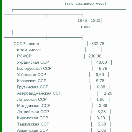
(тыс. спальных мест)
┌──────────────────────────────────────
──────────────┬───────────┐
│
│1976 - 1980│
│
│
годы
│
├──────────────────────────────────────
──────────────┼───────────┤
│СССР - всего
│
332,78
│
│
в том числе:
│
│
│
РСФСР
│
230,00
│
│
Украинская ССР
│
48,00
│
│
Белорусская ССР
│
6,76
│
│
Узбекская ССР
│
6,60
│
│
Казахская ССР
│
9,78
│
│
Грузинская ССР
│
0,88
│
│
Азербайджанская ССР
│
1,20
│
│
Литовская ССР
│
1,96
│
│
Молдавская ССР
│
3,39
│
│
Латвийская ССР
│
3,28
│
│
Киргизская ССР
│
3,20
│
│
Таджикская ССР
│
5,58
│
│
Армянская ССР
│
1,05
│