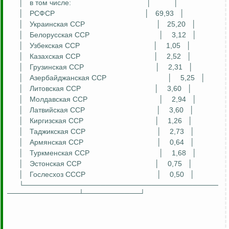
│
в том числе:
│
│
│
РСФСР
│
69,93
│
│
Украинская ССР
│
25,20
│
│
Белорусская ССР
│
3,12
│
│
Узбекская ССР
│
1,05
│
│
Казахская ССР
│
2,52
│
│
Грузинская ССР
│
2,31
│
│
Азербайджанская ССР
│
5,25
│
│
Литовская ССР
│
3,60
│
│
Молдавская ССР
│
2,94
│
│
Латвийская ССР
│
3,60
│
│
Киргизская ССР
│
1,26
│
│
Таджикская ССР
│
2,73
│
│
Армянская ССР
│
0,64
│
│
Туркменская ССР
│
1,68
│
│
Эстонская ССР
│
0,75
│
│
Гослесхоз
СССР
│
0,50
│
└──────────────────────────────────────
──────────────┴───────────┘