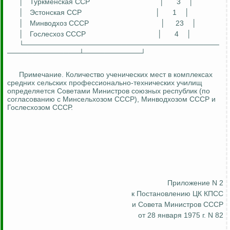
│
Туркменская ССР
│
3
│
│
Эстонская ССР
│
1
│
│
Минводхоз СССР
│
23
│
│
Гослесхоз
СССР
│
4
│
└──────────────────────────────────────
──────────────┴───────────┘
Примечание. Количество ученических мест в комплексах
средних сельских профессионально-технических училищ
определяется Советами Министров союзных республик (по
согласованию с Минсельхозом СССР), Минводхозом СССР и
Гослесхозом
СССР.
Приложение N 2
к Постановлению ЦК КПСС
и Совета Министров СССР
от 28 января 1975 г. N 82