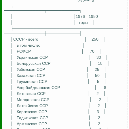
┌──────────────────────────────────────
──────────────┬───────────┐
│
│1976 - 1980│
│
│
годы
│
├──────────────────────────────────────
──────────────┼───────────┤
│СССР - всего
│
250
│
│
в том числе:
│
│
│
РСФСР
│
70
│
│
Украинская ССР
│
30
│
│
Белорусская ССР
│
18
│
│
Узбекская ССР
│
25
│
│
Казахская ССР
│
50
│
│
Грузинская ССР
│
5
│
│
Азербайджанская ССР
│
8
│
│
Литовская ССР
│
2
│
│
Молдавская ССР
│
2
│
│
Латвийская ССР
│
2
│
│
Киргизская ССР
│
3
│
│
Таджикская ССР
│
2
│
│
Армянская ССР
│
2
│