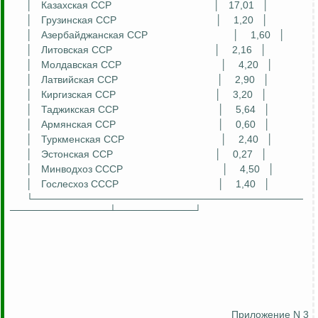
│
Казахская ССР
│
17,01
│
│
Грузинская ССР
│
1,20
│
│
Азербайджанская ССР
│
1,60
│
│
Литовская ССР
│
2,16
│
│
Молдавская ССР
│
4,20
│
│
Латвийская ССР
│
2,90
│
│
Киргизская ССР
│
3,20
│
│
Таджикская ССР
│
5,64
│
│
Армянская ССР
│
0,60
│
│
Туркменская ССР
│
2,40
│
│
Эстонская ССР
│
0,27
│
│
Минводхоз СССР
│
4,50
│
│
Гослесхоз
СССР
│
1,40
│
└──────────────────────────────────────
──────────────┴───────────┘
Приложение N 3