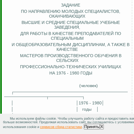
ЗАДАНИЕ
ПО НАПРАВЛЕНИЮ МОЛОДЫХ СПЕЦИАЛИСТОВ,
ОКАНЧИВАЮЩИХ
ВЫСШИЕ И СРЕДНИЕ СПЕЦИАЛЬНЫЕ УЧЕБНЫЕ
ЗАВЕДЕНИЯ,
ДЛЯ РАБОТЫ В КАЧЕСТВЕ ПРЕПОДАВАТЕЛЕЙ ПО
СПЕЦИАЛЬНЫМ
И ОБЩЕОБРАЗОВАТЕЛЬНЫМ ДИСЦИПЛИНАМ, А ТАКЖЕ В
КАЧЕСТВЕ
МАСТЕРОВ ПРОИЗВОДСТВЕННОГО ОБУЧЕНИЯ
В
СЕЛЬСКИХ
ПРОФЕССИОНАЛЬНО-ТЕХНИЧЕСКИХ
УЧИЛИЩАХ
НА 1976 - 1980 ГОДЫ
(человек)
┌──────────────────────────────────────
──────────────┬───────────┐
│
│1976 - 1980│
│
│
годы
│
├──────────────────────────────────────
Мы используем файлы cookie. Чтобы улучшить работу сайта и предоставить ва
──────────────┼───────────┤
больше возможностей. Продолжая использовать сайт, вы соглашаетесь с условиям
│СССР - всего
│
41190
│
Принять
X
использования cookie и
сервисов сбора статистики
.
│
в том числе:
│
│