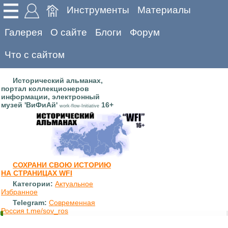
Инструменты
Материалы
Галерея
О сайте
Блоги
Форум
Что с сайтом
Исторический альманах,
портал коллекционеров
информации, электронный
музей 'ВиФиАй'
16+
work-flow-Initiative
СОХРАНИ СВОЮ ИСТОРИЮ
НА СТРАНИЦАХ WFI
Категории:
Актуальное
Избранное
Telegram:
Современная
Россия t.me/sov_ros