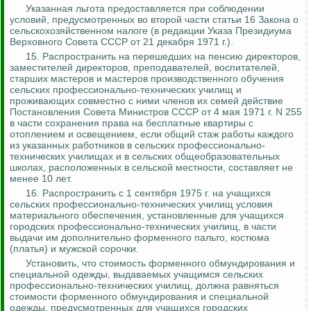
Указанная льгота предоставляется при соблюдении
условий, предусмотренных во второй части статьи 16 Закона о
сельскохозяйственном налоге (в редакции Указа Президиума
Верховного Совета СССР от 21 декабря 1971 г.).
15. Распространить на
перешедших
на пенсию директоров,
заместителей директоров, преподавателей, воспитателей,
старших мастеров и мастеров производственного обучения
сельских профессионально-технических училищ и
проживающих совместно с ними членов их семей действие
Постановления Совета Министров СССР от 4 мая 1971 г. N 255
в части сохранения права на бесплатные квартиры с
отоплением и освещением, если общий стаж работы каждого
из указанных работников в сельских профессионально-
технических
училищах
и в сельских общеобразовательных
школах, расположенных в сельской местности, составляет не
менее 10 лет.
16. Распространить с 1 сентября 1975 г. на учащихся
сельских профессионально-технических училищ условия
материального обеспечения, установленные для учащихся
городских профессионально-технических училищ, в части
выдачи им дополнительно форменного пальто, костюма
(платья) и мужской сорочки.
Установить, что стоимость форменного обмундирования и
специальной одежды, выдаваемых учащимся сельских
профессионально-технических училищ, должна равняться
стоимости форменного обмундирования и специальной
одежды, предусмотренных для учащихся городских