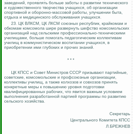
заведений, проявлять больше заботы о развитии технического
и художественного творчества учащихся, об организации
спортивной и оборонно-массовой работы, улучшении быта,
отдыха и медицинского обслуживания учащихся.
23. ЦК ВЛКСМ, ЦК ЛКСМ союзных республик, крайкомам и
обкомам комсомола шире развернуть шефство комсомольских
организаций над сельскими профессионально-техническими
училищами, больше помогать педагогическим коллективам
училищ в коммунистическом воспитании учащихся, в
приобретении ими глубоких и прочих знаний.
* * *
ЦК КПСС и Совет Министров СССР призывают партийные,
советские, комсомольские и профсоюзные организации,
коллективы училищ, а также колхозов и совхозов принять
конкретные меры к повышению уровня подготовки
квалифицированных рабочих, что явится важным условием
выполнения разработанной партией программы по развитию
сельского хозяйства.
Секретарь
Центрального Комитета КПСС
Л.БРЕЖНЕВ