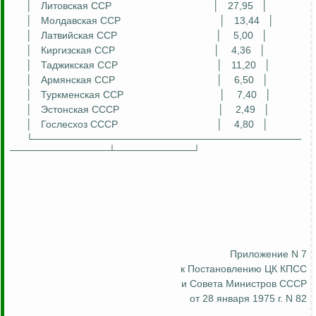
│
Литовская ССР
│
27,95
│
│
Молдавская ССР
│
13,44
│
│
Латвийская ССР
│
5,00
│
│
Киргизская ССР
│
4,36
│
│
Таджикская ССР
│
11,20
│
│
Армянская ССР
│
6,50
│
│
Туркменская ССР
│
7,40
│
│
Эстонская
СССР
│
2,49
│
│
Гослесхоз
СССР
│
4,80
│
└──────────────────────────────────────
──────────────┴───────────┘
Приложение N 7
к Постановлению ЦК КПСС
и Совета Министров СССР
от 28 января 1975 г. N 82