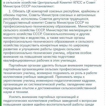
в сельском хозяйстве Центральный Комитет КПСС и Совет
Министров СССР постановляют:
1.
Обязать ЦК компартий союзных республик, крайкомы и
обкомы партии, Советы Министров союзных и автономных
республик, исполкомы Советов депутатов трудящихся,
Государственный комитет Совета Министров СССР по
профессионально-техническому образованию, Министерство
сельского хозяйства СССР, Министерство мелиорации и
водного хозяйства СССР,
Союзсельхозтехнику
и другие
министерства и ведомства, а также местные органы
профессионально-технического образования и сельского
хозяйства осуществить конкретные меры по широкому
развитию и улучшению
работы средних сельских
профессионально-технических училищ, обратив особое
внимание на повышение качества подготовки
квалифицированных рабочих в этих училищах.
Партийным органам уделять больше внимания первичным
партийным организациям сельских профессионально-
технических училищ, всемерно поднимать их роль в работе
коллективов учебных заведений. Принимать меры к
укреплению училищ инженерно-педагогическими кадрами,
организации их систематической учебы, овладению ими
передовым опытом и достижениями сельскохозяйственной
науки и техники.
Усилить внимание партийных организаций и
педагогических коллективов учебных заведений к вопросам
повышения уровня идейно-воспитательной работы среди