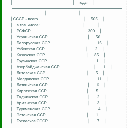
│
│
годы
│
├──────────────────────────────────────
──────────────┼───────────┤
│СССР - всего
│
505
│
│
в том числе:
│
│
│
РСФСР
│
300
│
│
Украинская ССР
│
56
│
│
Белорусская ССР
│
16
│
│
Узбекская ССР
│
2
│
│
Казахская ССР
│
85
│
│
Грузинская ССР
│
1
│
│
Азербайджанская ССР
│
1
│
│
Литовская ССР
│
5
│
│
Молдавская ССР
│
11
│
│
Латвийская ССР
│
6
│
│
Киргизская ССР
│
5
│
│
Таджикская ССР
│
2
│
│
Армянская ССР
│
3
│
│
Туркменская ССР
│
4
│
│
Эстонская ССР
│
1
│
│
Гослесхоз
СССР
│
7
│
└──────────────────────────────────────