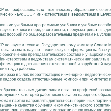
СР по профессионально - техническому образованию совме
ческих наук СССР, министерствами и ведомствами в целя
 с новыми учебными программами учебники и учебные пособ
науки, техники и передового опыта, предусматривать выде
ных пособий по общеобразовательным предметам на услов
.
Р по науке и технике, Государственному комитету Совета 
организовать научно - техническую информацию на базе уч
о обеспечению преподавательского состава и учащихся но
инистерствам и ведомствам систематически направлять в
формацию о достижениях отечественной и зарубежной наук
ции труда рабочих.
ого раза в 5 лет, переаттестацию инженерно - педагогическ
и кадров создать аттестационные комиссии при комитетах 
щеобразовательным дисциплинам органов
профтехобразова
тствующих категорий работников органов народного образ
бкомам партии направлять деятельность первичных партийн
овышение качества обучения и коммунистического воспитан
дисциплин, формирование у молодежи основ коммунистиче