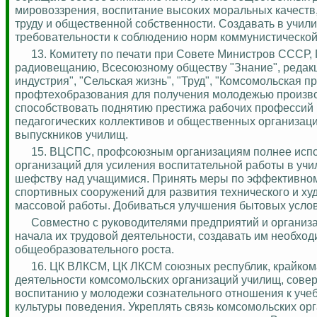
мировоззрения, воспитание высоких моральных качеств
труду и общественной собственности.
Создавать в учили
требовательности к соблюдению норм коммунистической
13. Комитету по печати при Совете Министров СССР
радиовещанию, Всесоюзному обществу "Знание", редакци
индустрия", "Сельская жизнь", "Труд", "
Комсомольская
пр
профтехобразования
для получения молодежью произво
способствовать поднятию престижа рабочих профессий 
педагогических коллективов и общественных организаци
выпускников училищ.
15. ВЦСПС, профсоюзным организациям полнее испо
организаций для усиления воспитательной работы в уч
шефству над учащимися. Принять меры по эффективному
спортивных сооружений для развития технического и ху
массовой работы. Добиваться улучшения бытовых услов
Совместно с руководителями предприятий и организ
начала их трудовой деятельности, создавать им необхо
общеобразовательного роста.
16. ЦК ВЛКСМ, ЦК ЛКСМ союзных республик, крайко
деятельности комсомольских организаций училищ, сове
воспитанию у молодежи сознательного отношения к учебе
культуры поведения. Укреплять связь комсомольских ор