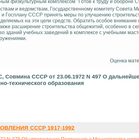
ым физкультурным комплексом "Готов к труду и обороне 
рствам и ведомствам, Государственному комитету Совета М
 и Госплану СССР принять меры по улучшению строительс
еляемых на эти цели средств. Обратить особое внимание 
также расширение строительства общежитий, особенно в се
во зданий учебных заведений в комплексе с учебными маст
оружениями.
Оценка мате
, Совмина СССР от 23.06.1972 N 497 О дальнейш
но-технического образования
ОВЛЕНИЯ СССР 1917-1992
72 N 378 Об утверждении Положения о Министерстве юст