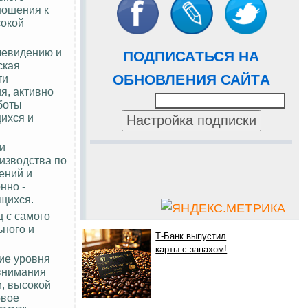
ношения к
сокой
левидению и
ПОДПИСАТЬСЯ НА
ская
ОБНОВЛЕНИЯ САЙТА
ти
я, активно
боты
щихся и
и
изводства по
ений и
нно -
щихся.
 с самого
ьного и
Т-Банк выпустил
карты с запахом!
ие уровня
 внимания
и, высокой
овое