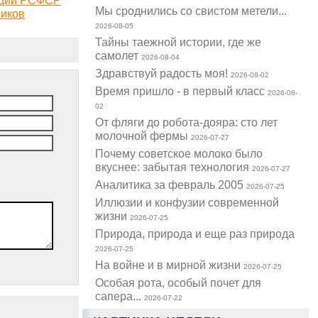
Мы сроднились со свистом метели...
ников
2026-08-05
Тайны таежной истории, где же
самолет
2026-08-04
Здравствуй радость моя!
2026-08-02
Время пришло - в первый класс
2026-08-
02
От фляги до робота-дояра: сто лет
молочной фермы
2026-07-27
Почему советское молоко было
вкуснее: забытая технология
2026-07-27
Аналитика за февраль 2005
2026-07-25
Иллюзии и конфузии современной
жизни
2026-07-25
Природа, природа и еще раз природа
2026-07-25
На войне и в мирной жизни
2026-07-25
Особая рота, особый почет для
сапера...
2026-07-22