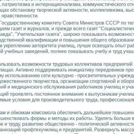
, патриотизма и интернационализма, коммунистического от
щах обстановку творческой активности, коллективизма, вы
 нравственности.
, Государственному комитету Совета Министров СССР по те
ям газет и журналов, и прежде всего газет "Социалистиче
авда", "Учительская газета", широко показывать возможнос
дственной квалификации и повышения общего образовани
и укреплению авторитета училищ, лучше освещать опыт ра
й учебных заведений, полнее показывать учебу и труд уча
льзовать возможности трудовых коллективов предприятий 
илищах. Активно поддерживать инициативу передовиков про
 использованию сети культурно - просветительных учрежд
дожественного творчества, организации спортивной и оборо
ий и медицинского обслуживания работников училищ и уча
аций проявлять постоянное внимание к выпускникам училищ
димые условия для производительного труда, профессионал
мам и обкомам комсомола обеспечить дальнейшее повышен
ршенствовать формы и методы их работы. Уделять больше
 и труду, развитию общественно - политической активност
ганизаций профтехучилищ и предприятий. Развернуть масс