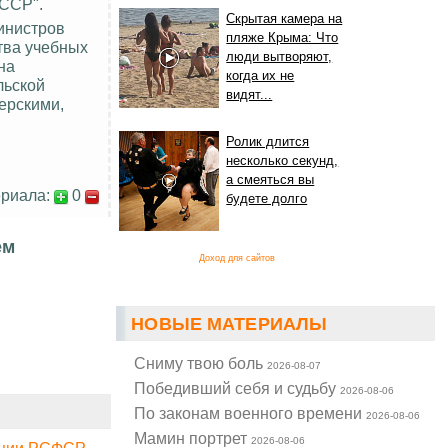
СССР".
Скрытая камера на
инистров
пляже Крыма: Что
тва учебных
люди вытворяют,
на
когда их не
льской
видят...
ерскими,
Ролик длится
несколько секунд,
а смеяться вы
риала:
0
будете долго
ем
Доход для сайтов
НОВЫЕ МАТЕРИАЛЫ
Cниму твою боль
2026-08-07
Победивший себя и судьбу
2026-08-06
По законам военного времени
2026-08-06
Мамин портрет
2026-08-06
иции РСФСР