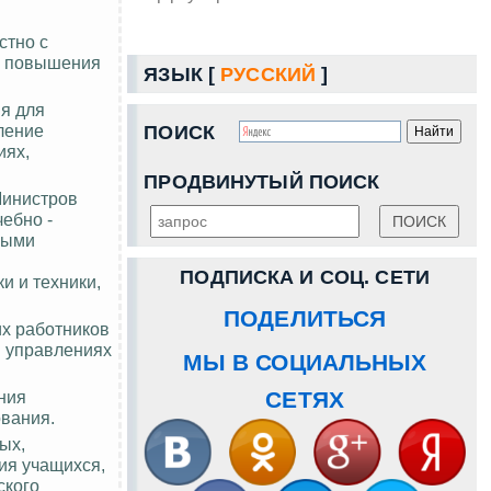
стно с
х повышения
ЯЗЫК [
РУССКИЙ
]
ия для
ление
ПОИСК
иях,
ПРОДВИНУТЫЙ ПОИСК
Министров
ебно -
выми
ПОДПИСКА И СОЦ. СЕТИ
и и техники,
ПОДЕЛИТЬСЯ
их работников
и управлениях
МЫ В СОЦИАЛЬНЫХ
ния
СЕТЯХ
ования.
ых,
ия учащихся,
ского