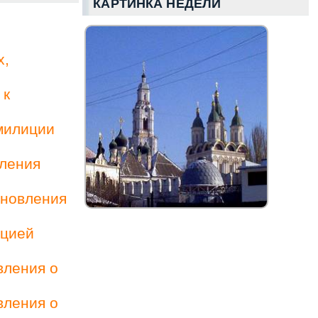
КАРТИНКА НЕДЕЛИ
х,
 к
милиции
вления
ановления
ацией
вления о
вления о