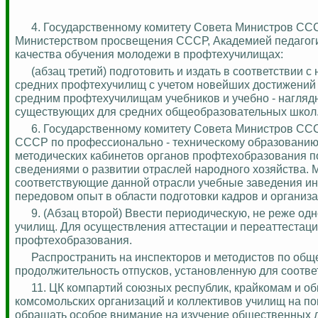
4. Государственному комитету Совета Министров СС
Министерством просвещения СССР, Академией педагоги
качества обучения молодежи в профтехучилищах:
(абзац третий) подготовить и издать в соответствии
средних профтехучилищ с учетом новейших достижений 
средним профтехучилищам учебников и учебно - нагляд
существующих для средних общеобразовательных школ
6. Государственному комитету Совета Министров ССС
СССР по профессионально - техническому образованию 
методических кабинетов органов
профтехобразования
п
сведениями о развитии отраслей народного хозяйства.
М
соответствующие данной отрасли учебные заведения ин
передовом опыт в области подготовки кадров и организа
9. (Абзац второй) Ввести периодическую, не реже одн
училищ. Для осуществления аттестации и переаттестаци
профтехобразования
.
Распространить на инспекторов и методистов по об
продолжительность отпусков, установленную для соотве
11.
ЦК компартий союзных республик, крайкомам и о
комсомольских организаций и коллективов училищ на п
обращать особое внимание на изучение общественных 