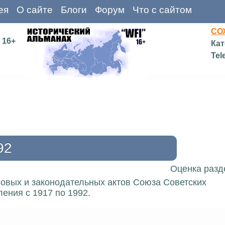
ея
О сайте
Блоги
Форум
Что с сайтом
СО
16+
Кат
Tel
92
Оценка разд
вовых и законодательных актов Союза Советских
ения с 1917 по 1992.