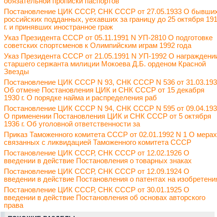
обязательной прописки паспортов
Постановление ЦИК СССР, СНК СССР от 27.05.1933 О бывши
российских подданных, уехавших за границу до 25 октября 19
г. и принявших иностранное граж
Указ Президента СССР от 05.11.1991 N УП-2810 О подготовке
советских спортсменов к Олимпийским играм 1992 года
Указ Президента СССР от 21.05.1991 N УП-1992 О награждени
старшего сержанта милиции Мокоева Д.Б. орденом Красной
Звезды
Постановление ЦИК СССР N 93, СНК СССР N 536 от 31.03.19
Об отмене Постановления ЦИК и СНК СССР от 15 декабря
1930 г. О порядке найма и распределения раб
Постановление ЦИК СССР N 94, СНК СССР N 595 от 09.04.19
О применении Постановления ЦИК и СНК СССР от 5 октября
1936 г. Об уголовной ответственности за
Приказ Таможенного комитета СССР от 02.01.1992 N 1 О мерах
связанных с ликвидацией Таможенного комитета СССР
Постановление ЦИК СССР, СНК СССР от 12.02.1926 О
введении в действие Постановления о товарных знаках
Постановление ЦИК СССР, СНК СССР от 12.09.1924 О
введении в действие Постановления о патентах на изобретени
Постановление ЦИК СССР, СНК СССР от 30.01.1925 О
введении в действие Постановления об основах авторского
права