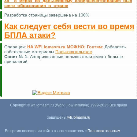
35__о_мерах_по_дальнейшему_совершенствованию_выс
шего_образования_в_стране
Разработка страницы завершена на 100%
Как следует себя вести во время
БПЛА атаки?
Операции:
НА WFI.lomasm.ru МОЖНО:
Гостям:
Добавлять
собственные материалы
Пользовательское
Совет №
1:
Авторизованные пользователи имеют больше
привилегий
Copyright © wfi.lomasm.ru (Work Flow Initiative) 1999-2025 Все права
защищены
wfi.lomasm.ru
Во время посещения сайта вы соглашаетесь с
Пользовательским