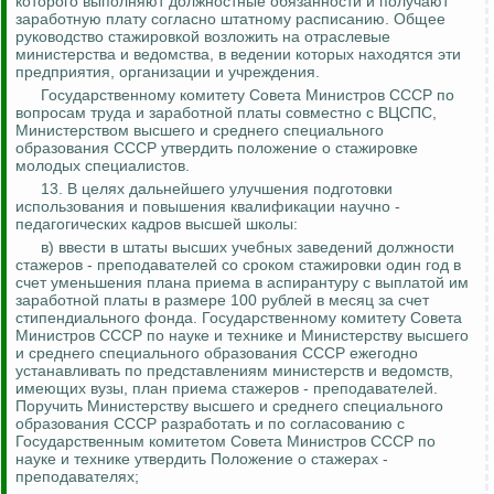
которого выполняют должностные обязанности и получают
заработную плату согласно штатному расписанию. Общее
руководство стажировкой возложить на отраслевые
министерства и ведомства, в ведении которых находятся эти
предприятия, организации и учреждения.
Государственному комитету Совета Министров СССР по
вопросам труда и заработной платы совместно с ВЦСПС,
Министерством высшего и среднего специального
образования СССР утвердить положение о стажировке
молодых специалистов.
13. В целях дальнейшего улучшения подготовки
использования и повышения квалификации научно -
педагогических кадров высшей школы:
в) ввести в штаты высших учебных заведений должности
стажеров - преподавателей со сроком стажировки один год в
счет уменьшения плана приема в аспирантуру с выплатой им
заработной платы в размере 100 рублей в месяц за счет
стипендиального фонда. Государственному комитету Совета
Министров СССР по науке и технике и Министерству высшего
и среднего специального образования СССР ежегодно
устанавливать по представлениям министерств и ведомств,
имеющих вузы, план приема стажеров - преподавателей.
Поручить Министерству высшего и среднего специального
образования СССР разработать и по согласованию с
Государственным комитетом Совета Министров СССР по
науке и технике утвердить Положение о стажерах -
преподавателях;