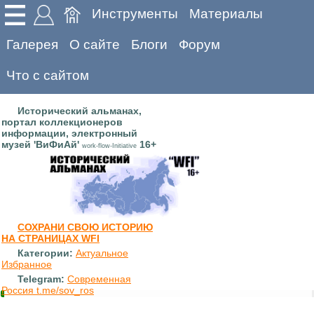
Инструменты
Материалы
Галерея
О сайте
Блоги
Форум
Что с сайтом
Исторический альманах,
портал коллекционеров
информации, электронный
музей 'ВиФиАй'
16+
work-flow-Initiative
СОХРАНИ СВОЮ ИСТОРИЮ
НА СТРАНИЦАХ WFI
Категории:
Актуальное
Избранное
Telegram:
Современная
Россия t.me/sov_ros