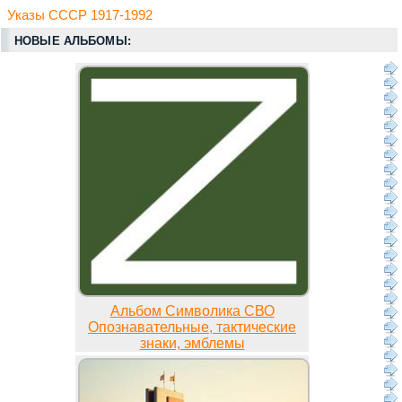
Указы СССР 1917-1992
НОВЫЕ АЛЬБОМЫ:
Альбом Символика СВО
Опознавательные, тактические
знаки, эмблемы