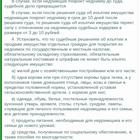
В случае
,
если недоимщик покроет недоимку до суда,
судебное дело прекращается.
В случае
,
если после решения суда об изъятии имущества
недоимщик покроет недоимку в срок до 10 дней после
решения суда, то решение суда об изъятии имущества теряет
силу с отнесением на недоимщика судебных издержек в
размере от 3 до 10 рублей.
4. Установить, что по судебным решениям об изъятии и
продаже имущества отдельных граждан для покрытия их
недоимок по государственным и местным налогам,
обязательному окладному страхованию, обязательным
натуральным поставкам и штрафам не может быть изъято
следующее имущество:
а) жилой дом с хозяйственными постройками или его части;
б) одна корова или при отсутствии коровы одна телка, а у
колхозников также домашняя птица, овцы, козы и свиньи в
пределах половинной нормы, установленной уставом
сельскохозяйственной артели, с кормом для них;
в) одежда, обувь, белье, постельные принадлежности,
кухонная утварь, кровати, столы, стулья, сундуки, лампы,
служащие для личного пользования недоимщика и его семьи,
все детские принадлежности;
г) продукты питания, необходимые для недоимщика и его
семьи до нового урожая;
д) средства, полученные по социальному обеспечению, а
также пособия по многодетности;