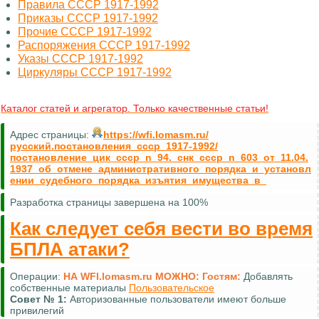
Правила СССР 1917-1992
Приказы СССР 1917-1992
Прочие СССР 1917-1992
Распоряжения СССР 1917-1992
Указы СССР 1917-1992
Циркуляры СССР 1917-1992
Каталог статей и агрегатор. Только качественные статьи!
Адрес страницы:
https://wfi.lomasm.ru/
русский.постановления_ссср_1917-1992/
постановление_цик_ссср_n_94._снк_ссср_n_603_от_11.04.
1937_об_отмене_административного_порядка_и_установл
ении_судебного_порядка_изъятия_имущества_в_
Разработка страницы завершена на 100%
Как следует себя вести во время
БПЛА атаки?
Операции:
НА WFI.lomasm.ru МОЖНО:
Гостям:
Добавлять
собственные материалы
Пользовательское
Совет №
1:
Авторизованные пользователи имеют больше
привилегий