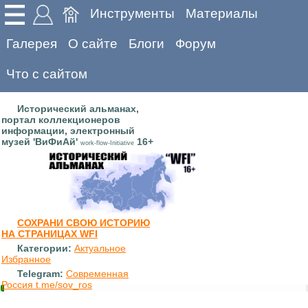
Инструменты
Материалы
Галерея
О сайте
Блоги
Форум
Что с сайтом
Исторический альманах,
портал коллекционеров
информации, электронный
музей 'ВиФиАй'
16+
work-flow-Initiative
СОХРАНИ СВОЮ ИСТОРИЮ
НА СТРАНИЦАХ WFI
Категории:
Актуальное
Избранное
Telegram:
Современная
Россия t.me/sov_ros