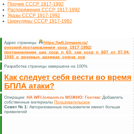
Прочие СССР 1917-1992
Распоряжения СССР 1917-1992
Указы СССР 1917-1992
Циркуляры СССР 1917-1992
Адрес страницы:
https://wfi.lomasm.ru/
русский.постановления_ссср_1917-1992/
постановление_цик_ссср_n_63._снк_ссср_n_607_от_07.04.
1933_о_военных_архивах_союза_сср
Разработка страницы завершена на 100%
Как следует себя вести во время
БПЛА атаки?
Операции:
НА WFI.lomasm.ru МОЖНО:
Гостям:
Добавлять
собственные материалы
Пользовательское
Совет №
1:
Авторизованные пользователи имеют больше
привилегий