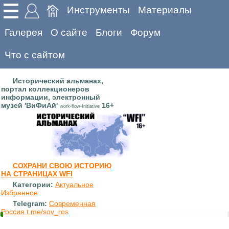
Инструменты
Материалы
Галерея
О сайте
Блоги
Форум
Что с сайтом
Исторический альманах,
портал коллекционеров
информации, электронный
музей 'ВиФиАй'
16+
work-flow-Initiative
СОХРАНИ СВОЮ ИСТОРИЮ
НА СТРАНИЦАХ WFI
Категории:
Актуальное
Избранное
Telegram:
Современная
Россия t.me/sov_ros