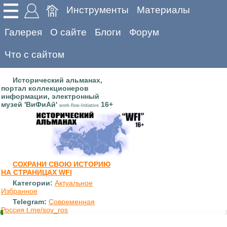
Инструменты
Материалы
Галерея
О сайте
Блоги
Форум
Что с сайтом
Исторический альманах,
портал коллекционеров
информации, электронный
музей 'ВиФиАй'
16+
work-flow-Initiative
СОХРАНИ СВОЮ ИСТОРИЮ
НА СТРАНИЦАХ WFI
Категории:
Актуальное
Избранное
Telegram:
Современная
Россия t.me/sov_ros