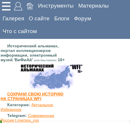
Инструменты
Материалы
Галерея
О сайте
Блоги
Форум
Что с сайтом
Исторический альманах,
портал коллекционеров
информации, электронный
музей 'ВиФиАй'
16+
work-flow-Initiative
СОХРАНИ СВОЮ ИСТОРИЮ
НА СТРАНИЦАХ WFI
Категории:
Актуальное
Избранное
Telegram:
Современная
Россия t.me/sov_ros