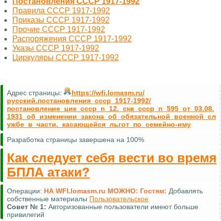
Постановления СССР 1917-1992
Правила СССР 1917-1992
Приказы СССР 1917-1992
Прочие СССР 1917-1992
Распоряжения СССР 1917-1992
Указы СССР 1917-1992
Циркуляры СССР 1917-1992
Адрес страницы:
https://wfi.lomasm.ru/
русский.постановления_ссср_1917-1992/
постановление_цик_ссср_n_12._снк_ссср_n_595_от_03.08.
1931_об_изменении_закона_об_обязательной_военной_сл
ужбе_в_части._касающейся_льгот_по_семейно-иму
Разработка страницы завершена на 100%
Как следует себя вести во время
БПЛА атаки?
Операции:
НА WFI.lomasm.ru МОЖНО:
Гостям:
Добавлять
собственные материалы
Пользовательское
Совет №
1:
Авторизованные пользователи имеют больше
привилегий