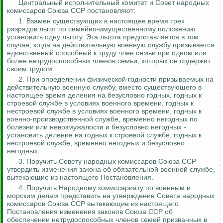
Центральный исполнительный комитет и Совет народных
комиссаров Союза ССР постановляют:
1. Взамен существующих в настоящее время трех
разрядов льгот по семейно-имущественному положению
установить одну льготу. Эта льгота предоставляется в том
случае, когда на действительную военную службу призывается
единственный способный к труду член семьи при одном или
более нетрудоспособных членов семьи, которых он содержит
своим трудом.
2. При определении физической годности призываемых на
действительную военную службу, вместо существующего в
настоящее время деления
на
безусловно годных, годных к
строевой службе в условиях военного времени, годных к
нестроевой службе в условиях военного времени, годных к
военно-производственной службе, временно негодных по
болезни или
невозмужалости
и безусловно негодных -
установить деление на годных к строевой службе, годных к
нестроевой службе, временно негодных
и
безусловно
негодных.
3. Поручить Совету народных комиссаров Союза ССР
утвердить изменения закона об обязательной военной службе,
вытекающие из настоящего Постановления.
4. Поручить Народному комиссариату по военным и
морским делам представить на утверждение Совета народных
комиссаров Союза
ССР
вытекающие из настоящего
Постановления изменения законов Союза ССР об
обеспечении нетрудоспособных членов семей призванных в