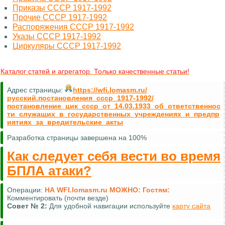
Приказы СССР 1917-1992
Прочие СССР 1917-1992
Распоряжения СССР 1917-1992
Указы СССР 1917-1992
Циркуляры СССР 1917-1992
Каталог статей и агрегатор. Только качественные статьи!
Адрес страницы:
https://wfi.lomasm.ru/
русский.постановления_ссср_1917-1992/
постановление_цик_ссср_от_14.03.1933_об_ответственнос
ти_служащих_в_государственных_учреждениях_и_предпр
иятиях_за_вредительские_акты
Разработка страницы завершена на 100%
Как следует себя вести во время
БПЛА атаки?
Операции:
НА WFI.lomasm.ru МОЖНО:
Гостям:
Комментировать (почти везде)
Совет №
2:
Для удобной навигации используйте
карту сайта