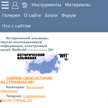
Инструменты
Материалы
Галерея
О сайте
Блоги
Форум
Что с сайтом
Исторический альманах,
портал коллекционеров
информации, электронный
музей 'ВиФиАй'
16+
work-flow-Initiative
СОХРАНИ СВОЮ ИСТОРИЮ
НА СТРАНИЦАХ WFI
Категории:
Актуальное
Избранное
Telegram:
Современная
Россия t.me/sov_ros