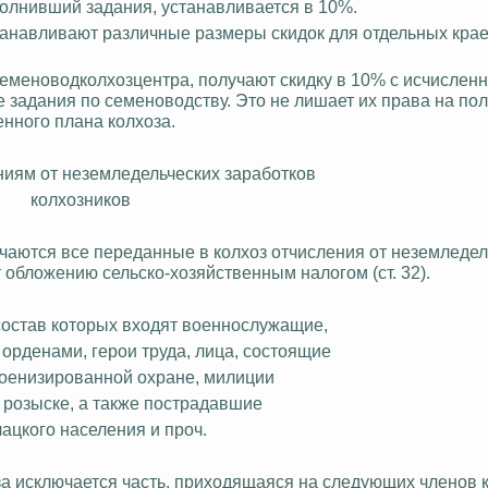
олнивший задания, устанавливается в 10%.
анавливают различные размеры скидок для отдельных краев
еменоводколхозцентра, получают скидку в 10% с исчисленн
 задания по семеноводству. Это не лишает их права на по
енного плана колхоза.
ниям от неземледельческих заработков
колхозников
ючаются все переданные в колхоз отчисления от неземледел
ат обложению
сельско-хозяйственным
налогом (ст. 32).
 состав которых входят военнослужащие,
орденами, герои труда, лица, состоящие
военизированной охране, милиции
розыске, а также пострадавшие
лацкого населения и проч.
за исключается часть, приходящаяся на следующих членов к