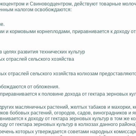
Молокоцентром и Свиноводцентром, действуют товарные моло
венным
налогом освобождаются:
е.
ами и кормовыми корнеплодами, приравнивается к доходу от
в целях развития технических культур
ых отраслей сельского хозяйства
ьных отраслей сельского хозяйства колхозам предоставляю
обождаются от обложения.
е приравнивается к половине дохода от гектара зерновых кул
 других масляничных растений, желтых табаков и махорки, 
иков бобовых растений, огородов, садов, виноградников и 
внивается к доходу от гектара зерновых культур в том же ко
оду от гектара
зерновых культур в колхозах данного района)
перечень которых утверждается советами народных комисса