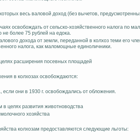
которых весь валовой доход (без вычетов, предусмотренных 
учаях освобождать от
сельско-хозяйственного
налога по ма
 не более 75 рублей на едока.
алового дохода от земли, переданной в колхоз теми его чл
венного
налога, как маломощные единоличники.
 целях расширения посевных площадей
жения в колхозах освобождаются:
, если они в 1930 г. освобождались от обложения.
м в целях развития животноводства
 молочного хозяйства
озяйства колхозам предоставляются следующие льготы: