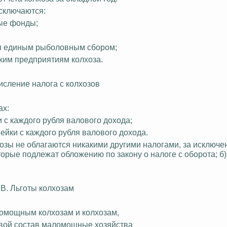
исключаются:
ые фонды;
тся единым рыболовным сбором;
ким предприятиям колхоза.
исление налога с колхозов
ах:
и с каждого рубля валового дохода;
ейки с каждого рубля валового дохода.
озы не облагаются никакими другими налогами, за исключен
орые подлежат обложению по закону о налоге с оборота; б)
В. Льготы колхозам
омощным колхозам и колхозам,
вой состав маломощные хозяйства