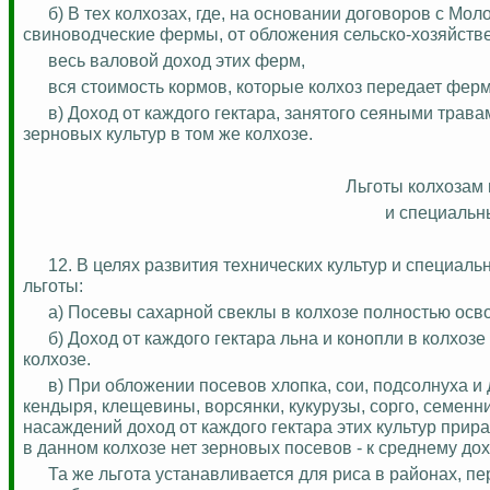
б) В тех колхозах, где, на основании договоров с 
свиноводческие фермы, от обложения
сельско-хозяйст
весь валовой доход этих ферм,
вся стоимость кормов, которые колхоз передает ферм
в) Доход от каждого гектара, занятого сеяными трав
зерновых культур в том же колхозе.
Льготы колхозам 
и специальн
12. В целях развития технических культур и специал
льготы:
а) Посевы сахарной свеклы в колхозе полностью осв
б) Доход от каждого гектара льна и конопли в колхоз
колхозе.
в) При обложении посевов хлопка, сои, подсолнуха и
кендыря, клещевины, ворсянки, кукурузы, сорго, семенн
насаждений доход от каждого гектара этих культур прира
в данном колхозе нет зерновых посевов - к среднему дох
Та же льгота устанавливается для риса в районах, 