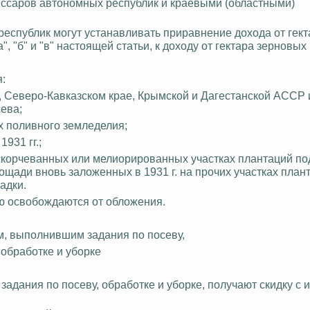
иссаров автономных республик и краевыми (областными)
еспублик могут устанавливать приравнение дохода от гект
", "б" и "в" настоящей статьи, к доходу от гектара зерновых 
:
, Северо-Кавказском крае, Крымской и Дагестанской АССР 
сева;
х поливного земледелия;
931 гг.;
раскорчеванных или мелиорированных участках плантаций п
лощади вновь заложенных в 1931 г. на прочих участках план
адки.
ью освобождаются от обложения.
м, выполнившим задания по посеву,
обработке и уборке
задания по посеву, обработке и уборке, получают скидку с 