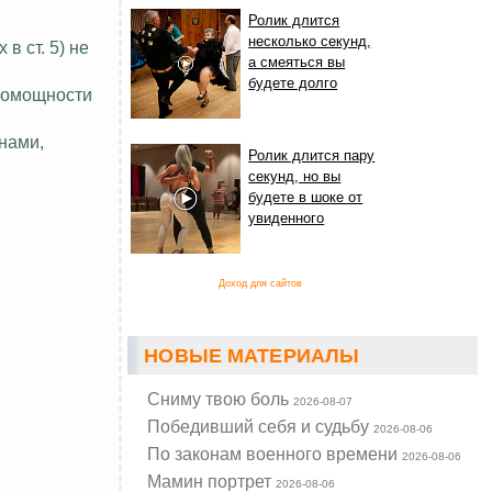
Ролик длится
несколько секунд,
в ст. 5) не
а смеяться вы
будете долго
ломощности
енами,
Ролик длится пару
секунд, но вы
будете в шоке от
увиденного
Доход для сайтов
НОВЫЕ МАТЕРИАЛЫ
Cниму твою боль
2026-08-07
Победивший себя и судьбу
2026-08-06
По законам военного времени
2026-08-06
Мамин портрет
2026-08-06