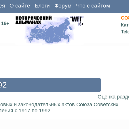
ея
О сайте
Блоги
Форум
Что с сайтом
СО
16+
Кат
Tel
92
Оценка разд
вовых и законодательных актов Союза Советских
ения с 1917 по 1992.