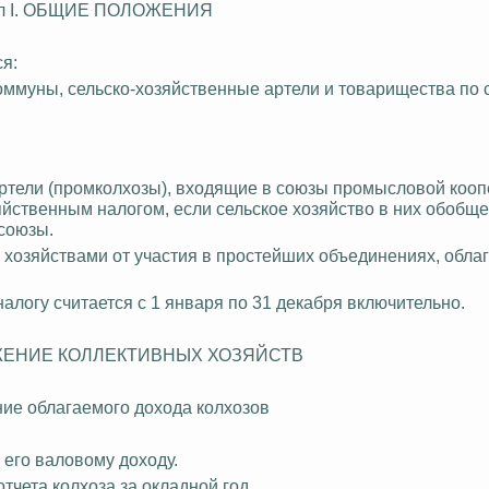
ел I. ОБЩИЕ ПОЛОЖЕНИЯ
я:
ммуны, сельско-хозяйственные артели и товарищества по 
тели (промколхозы), входящие в союзы промысловой кооп
зяйственным
налогом, если сельское хозяйство в них обобщ
зсоюзы.
хозяйствами от участия в простейших объединениях, обла
алогу считается с 1 января по 31 декабря включительно.
ЛОЖЕНИЕ КОЛЛЕКТИВНЫХ ХОЗЯЙСТВ
ие облагаемого дохода колхозов
 его валовому доходу.
тчета колхоза за окладной год.