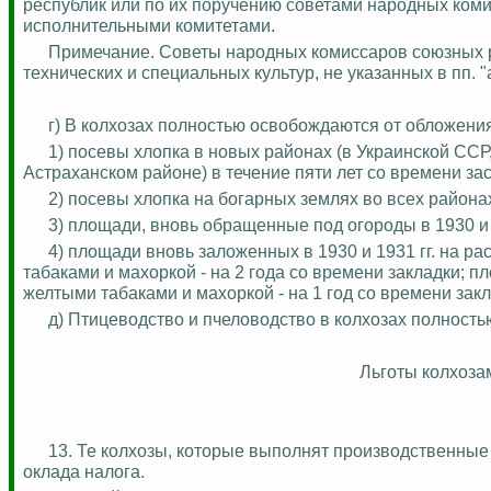
республик или по их поручению советами народных ком
исполнительными комитетами.
Примечание.
Советы народных комиссаров союзных р
технических и специальных культур, не указанных в пп. "а
г) В колхозах полностью освобождаются от обложения
1) посевы хлопка в новых районах (в Украинской ССР
Астраханском районе) в течение пяти лет со времени за
2) посевы хлопка на богарных землях во всех района
3) площади, вновь обращенные под огороды в 1930 и 1
4) площади вновь заложенных в 1930 и 1931 гг. на 
табаками и махоркой - на 2 года со времени закладки; п
желтыми табаками и махоркой - на 1 год со времени закл
д) Птицеводство и пчеловодство в колхозах полност
Льготы колхоза
13. Те колхозы, которые выполнят производственные 
оклада налога.