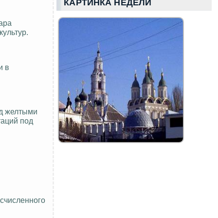
КАРТИНКА НЕДЕЛИ
ара
культур.
и в
од желтыми
таций под
исчисленного