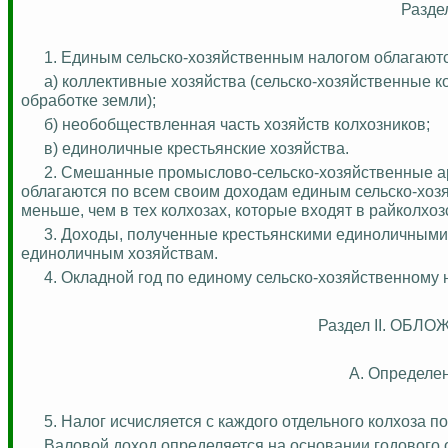
Разд
1. Единым
сельско-хозяйственным
налогом облагаютс
а) коллективные хозяйства (
сельско-хозяйственные
ко
обработке земли);
б) необобществленная часть хозяйств колхозников;
в) единоличные крестьянские хозяйства.
2. Смешанные промыслово-сельско-хозяйственные ар
облагаются по всем своим доходам единым
сельско-хо
меньше, чем в тех колхозах, которые входят в райколхо
3. Доходы, полученные крестьянскими единоличными 
единоличным хозяйствам.
4. Окладной год по единому
сельско-хозяйственному
н
Раздел II. ОБ
А. Определен
5. Налог исчисляется с каждого отдельного колхоза по
Валовой доход определяется на основании годового о