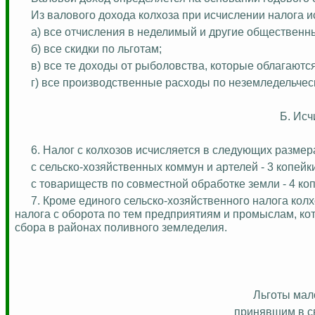
Из валового дохода колхоза при исчислении налога 
а) все отчисления в
неделимый
и другие общественн
б) все скидки по льготам;
в) все те доходы от рыболовства, которые облагаю
г) все производственные расходы по неземледельчес
Б. Исч
6. Налог с колхозов исчисляется в следующих размер
с
сельско-хозяйственных
коммун и артелей - 3 копейк
с товариществ по совместной обработке земли - 4 коп
7. Кроме единого
сельско-хозяйственного
налога колх
налога с оборота по тем предприятиям и промыслам, кот
сбора в районах поливного земледелия.
Льготы мал
принявшим в с