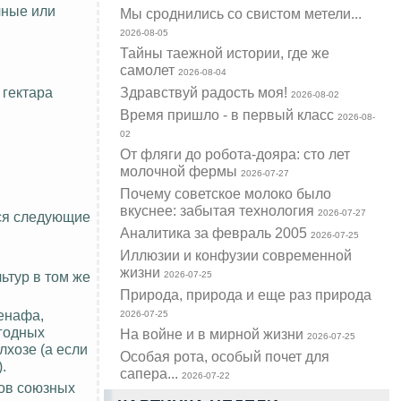
чные или
Мы сроднились со свистом метели...
2026-08-05
Тайны таежной истории, где же
самолет
2026-08-04
 гектара
Здравствуй радость моя!
2026-08-02
Время пришло - в первый класс
2026-08-
02
От фляги до робота-дояра: сто лет
молочной фермы
2026-07-27
Почему советское молоко было
вкуснее: забытая технология
2026-07-27
тся следующие
Аналитика за февраль 2005
2026-07-25
Иллюзии и конфузии современной
жизни
ьтур в том же
2026-07-25
Природа, природа и еще раз природа
кенафа,
2026-07-25
ягодных
На войне и в мирной жизни
2026-07-25
лхозе (а если
Особая рота, особый почет для
.
сапера...
2026-07-22
ров союзных