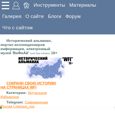
Инструменты
Материалы
Галерея
О сайте
Блоги
Форум
Что с сайтом
Исторический альманах,
портал коллекционеров
информации, электронный
музей 'ВиФиАй'
16+
work-flow-Initiative
СОХРАНИ СВОЮ ИСТОРИЮ
НА СТРАНИЦАХ WFI
Категории:
Актуальное
Избранное
Telegram:
Современная
Россия t.me/sov_ros