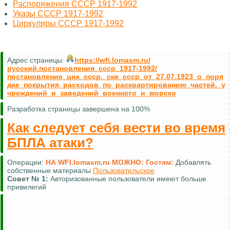
Распоряжения СССР 1917-1992
Указы СССР 1917-1992
Циркуляры СССР 1917-1992
Адрес страницы:
https://wfi.lomasm.ru/
русский.постановления_ссср_1917-1992/
постановление_цик_ссср._снк_ссср_от_27.07.1923_о_поря
дке_покрытия_расходов_по_расквартированию_частей._у
чреждений_и_заведений_военного_и_морско
Разработка страницы завершена на 100%
Как следует себя вести во время
БПЛА атаки?
Операции:
НА WFI.lomasm.ru МОЖНО:
Гостям:
Добавлять
собственные материалы
Пользовательское
Совет №
1:
Авторизованные пользователи имеют больше
привилегий