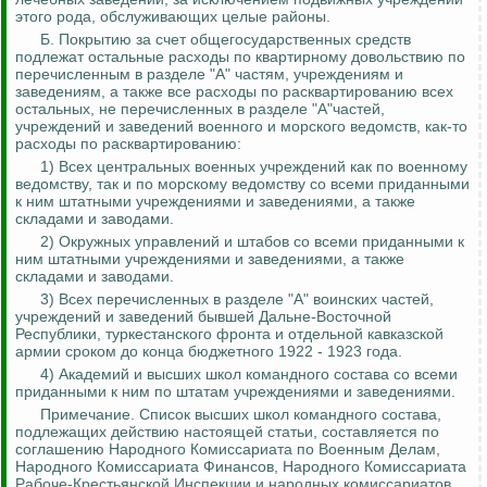
этого рода, обслуживающих целые районы.
Б. Покрытию за счет общегосударственных средств
подлежат остальные расходы по квартирному довольствию по
перечисленным в разделе "А" частям, учреждениям и
заведениям, а также все расходы по расквартированию всех
остальных, не перечисленных в разделе "А"частей,
учреждений и заведений военного и морского ведомств, как-то
расходы по расквартированию:
1) Всех центральных военных
учреждений
как по военному
ведомству, так и по морскому ведомству со всеми приданными
к ним штатными учреждениями и заведениями, а также
складами и заводами.
2) Окружных управлений и штабов со всеми приданными к
ним штатными учреждениями и заведениями, а также
складами и заводами.
3) Всех перечисленных в разделе "А" воинских частей,
учреждений и заведений бывшей Дальне-Восточной
Республики, туркестанского фронта и отдельной кавказской
армии сроком до конца бюджетного 1922 - 1923 года.
4) Академий и высших школ командного состава со всеми
приданными к ним по штатам учреждениями и заведениями.
Примечание. Список высших школ командного состава,
подлежащих действию настоящей статьи, составляется по
соглашению Народного Комиссариата по Военным Делам,
Народного Комиссариата Финансов, Народного Комиссариата
Рабоче-Крестьянской Инспекции и народных комиссариатов