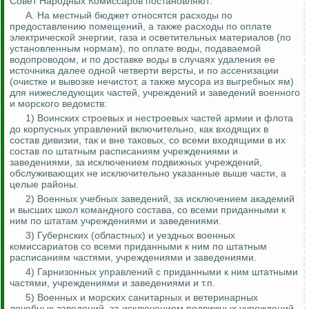
Совет Народных Комиссаров постановляют:
А. На местный бюджет относятся расходы по
предоставлению помещений, а также расходы по оплате
электрической энергии, газа и осветительных материалов (по
установленным нормам), по оплате воды, подаваемой
водопроводом, и по доставке воды в случаях удаления ее
источника далее одной четверти версты, и по ассенизации
(очистке и вывозке нечистот, а также мусора из выгребных ям)
для нижеследующих частей, учреждений и заведений
военного
и морского ведомств:
1) Воинских строевых и нестроевых частей армии и флота
до корпусных управлений включительно, как входящих в
состав дивизии, так и вне таковых, со всеми входящими в их
состав по штатным расписаниям учреждениями и
заведениями, за исключением подвижных учреждений,
обслуживающих не исключительно указанные выше части, а
целые районы.
2) Военных учебных заведений, за исключением академий
и высших школ командного состава, со всеми приданными к
ним по штатам учреждениями и заведениями.
3) Губернских (областных) и уездных военных
комиссариатов со всеми приданными к ним по штатным
расписаниям частями, учреждениями и заведениями.
4) Гарнизонных управлений с приданными к ним штатными
частями, учреждениями и заведениями и т.п.
5) Военных и морских санитарных и ветеринарных
лечебных заведений, за исключением подвижных учреждений