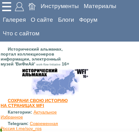
Инструменты
Материалы
Галерея
О сайте
Блоги
Форум
Что с сайтом
Исторический альманах,
портал коллекционеров
информации, электронный
музей 'ВиФиАй'
16+
work-flow-Initiative
СОХРАНИ СВОЮ ИСТОРИЮ
НА СТРАНИЦАХ WFI
Категории:
Актуальное
Избранное
Telegram:
Современная
Россия t.me/sov_ros