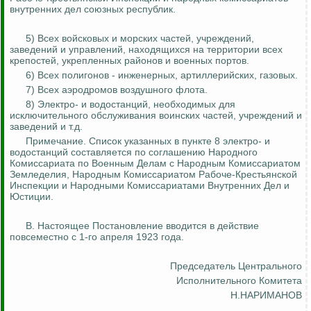
внутренних дел союзных республик.
5) Всех войсковых и морских частей, учреждений,
заведений и управлений, находящихся на территории всех
крепостей, укрепленных районов и военных портов.
6) Всех полигонов - инженерных, артиллерийских, газовых.
7) Всех аэродромов воздушного флота.
8) Электр
о-
и
водостанций
, необходимых для
исключительного обслуживания воинских частей, учреждений и
заведений и т.д.
Примечание. Список указанных в пункте 8 электр
о-
и
водостанций
составляется по соглашению Народного
Комиссариата по Военным Делам с Народным Комиссариатом
Земледелия, Народным Комиссариатом Рабоче-Крестьянской
Инспекции и Народными Комиссариатами Внутренних Дел и
Юстиции.
В. Настоящее Постановление вводится в действие
повсеместно с 1-го апреля 1923 года.
Председатель Центрального
Исполнительного Комитета
Н.НАРИМАНОВ