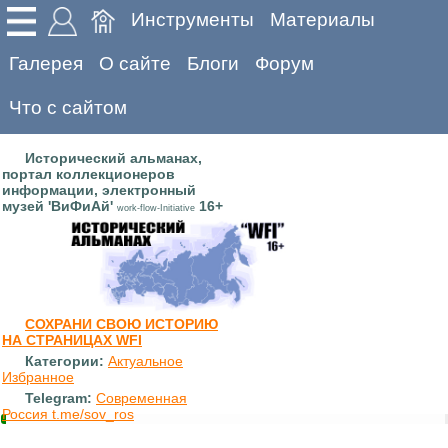
Инструменты
Материалы
Галерея
О сайте
Блоги
Форум
Что с сайтом
Исторический альманах,
портал коллекционеров
информации, электронный
музей 'ВиФиАй'
16+
work-flow-Initiative
СОХРАНИ СВОЮ ИСТОРИЮ
НА СТРАНИЦАХ WFI
Категории:
Актуальное
Избранное
Telegram:
Современная
Россия t.me/sov_ros