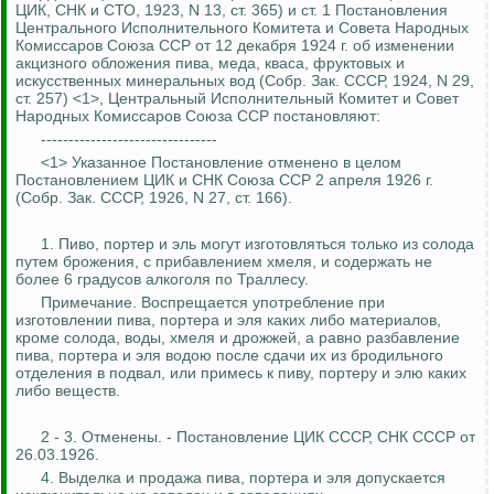
ЦИК, СНК и СТО, 1923, N 13, ст. 365) и ст. 1 Постановления
Центрального Исполнительного Комитета и
Совета
Народных
Комиссаров Союза ССР от 12 декабря 1924 г. об изменении
акцизного обложения
пива, меда, кваса, фруктовых и
искусственных минеральных вод (Собр.
Зак
.
СССР, 1924, N 29,
ст. 257) <1>, Центральный Исполнительный Комитет и Совет
Народных Комиссаров Союза ССР постановляют:
--------------------------------
<1> Указанное Постановление отменено в целом
Постановлением ЦИК и СНК Союза ССР 2 апреля 1926 г.
(Собр.
Зак
.
СССР, 1926, N 27, ст. 166).
1. Пиво, портер и эль могут изготовляться только из солода
путем брожения, с прибавлением хмеля, и содержать не
более 6 градусов алкоголя по
Траллесу
.
Примечание. Воспрещается употребление при
изготовлении пива, портера и эля каких либо материалов,
кроме солода, воды, хмеля и дрожжей, а равно разбавление
пива, портера и эля водою после сдачи их из бродильного
отделения в подвал, или примесь к пиву, портеру и элю каких
либо веществ.
2 - 3. Отменены. - Постановление ЦИК СССР, СНК СССР от
26.03.1926.
4. Выделка и продажа пива, портера и эля допускается