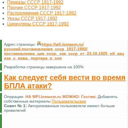
Приказы СССР 1917-1992
Прочие СССР 1917-1992
Распоряжения СССР 1917-1992
Указы СССР 1917-1992
Циркуляры СССР 1917-1992
Адрес страницы:
https://wfi.lomasm.ru/
русский.постановления_ссср_1917-1992/
постановление_цик_ссср._снк_ссср_от_23.10.1925_об_акц
изе_с_пива._портера_и_эля
Разработка страницы завершена на 100%
Как следует себя вести во время
БПЛА атаки?
Операции:
НА WFI.lomasm.ru МОЖНО:
Гостям:
Добавлять
собственные материалы
Пользовательское
Совет №
1:
Авторизованные пользователи имеют больше
привилегий