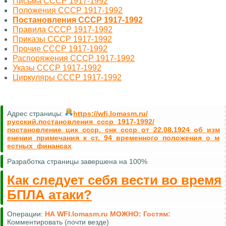
Письма СССР 1917-1992
Положения СССР 1917-1992
Постановления СССР 1917-1992
Правила СССР 1917-1992
Приказы СССР 1917-1992
Прочие СССР 1917-1992
Распоряжения СССР 1917-1992
Указы СССР 1917-1992
Циркуляры СССР 1917-1992
Адрес страницы:
https://wfi.lomasm.ru/
русский.постановления_ссср_1917-1992/
постановление_цик_ссср._снк_ссср_от_22.08.1924_об_изм
енении_примечания_к_ст._94_временного_положения_о_м
естных_финансах
Разработка страницы завершена на 100%
Как следует себя вести во время
БПЛА атаки?
Операции:
НА WFI.lomasm.ru МОЖНО:
Гостям:
Комментировать (почти везде)