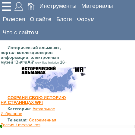
Инструменты
Материалы
Галерея
О сайте
Блоги
Форум
Что с сайтом
Исторический альманах,
портал коллекционеров
информации, электронный
музей 'ВиФиАй'
16+
work-flow-Initiative
СОХРАНИ СВОЮ ИСТОРИЮ
НА СТРАНИЦАХ WFI
Категории:
Актуальное
Избранное
Telegram:
Современная
Россия t.me/sov_ros