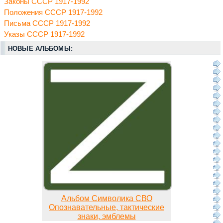
Законы СССР 1917-1992
Положения СССР 1917-1992
Письма СССР 1917-1992
Указы СССР 1917-1992
НОВЫЕ АЛЬБОМЫ:
Альбом Символика СВО
Опознавательные, тактические
знаки, эмблемы