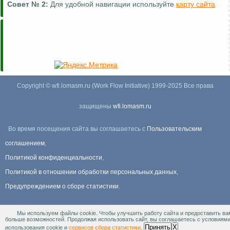
Совет №
2:
Для удобной навигации используйте
карту сайта
Copyright © wfi.lomasm.ru (Work Flow Initiative) 1999-2025 Все права
защищены
wfi.lomasm.ru
Во время посещения сайта вы соглашаетесь с
Пользовательским
соглашением
,
Политикой конфиденциальности
,
Политикой в отношении обработки персональных данных
,
Предупреждением о сборе статистики
.
Мы используем файлы cookie. Чтобы улучшить работу сайта и предоставить ва
Информация Для правообладателей
.
больше возможностей. Продолжая использовать сайт, вы соглашаетесь с условиям
Принять
X
использования cookie и
сервисов сбора статистики
.