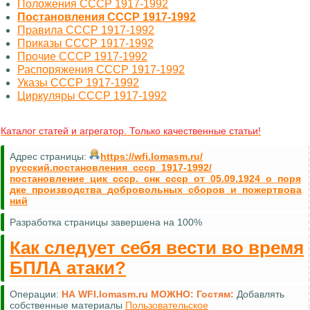
Положения СССР 1917-1992
Постановления СССР 1917-1992
Правила СССР 1917-1992
Приказы СССР 1917-1992
Прочие СССР 1917-1992
Распоряжения СССР 1917-1992
Указы СССР 1917-1992
Циркуляры СССР 1917-1992
Каталог статей и агрегатор. Только качественные статьи!
Адрес страницы:
https://wfi.lomasm.ru/
русский.постановления_ссср_1917-1992/
постановление_цик_ссср._снк_ссср_от_05.09.1924_о_поря
дке_производства_добровольных_сборов_и_пожертвова
ний
Разработка страницы завершена на 100%
Как следует себя вести во время
БПЛА атаки?
Операции:
НА WFI.lomasm.ru МОЖНО:
Гостям:
Добавлять
собственные материалы
Пользовательское