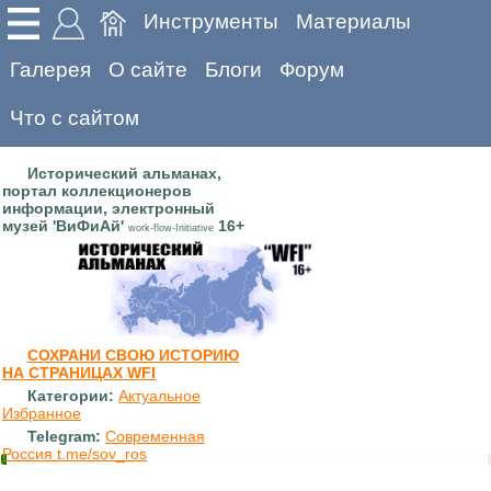
Инструменты
Материалы
Галерея
О сайте
Блоги
Форум
Что с сайтом
Исторический альманах,
портал коллекционеров
информации, электронный
музей 'ВиФиАй'
16+
work-flow-Initiative
СОХРАНИ СВОЮ ИСТОРИЮ
НА СТРАНИЦАХ WFI
Категории:
Актуальное
Избранное
Telegram:
Современная
Россия t.me/sov_ros