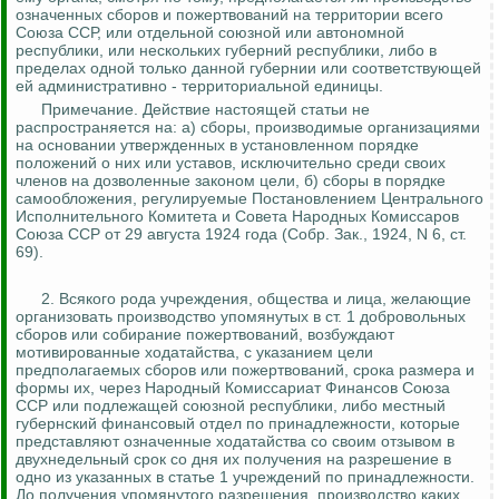
означенных сборов и пожертвований на территории всего
Союза ССР, или отдельной союзной или автономной
республики, или нескольких губерний республики, либо в
пределах одной только данной губернии или соответствующей
ей административно - территориальной единицы.
Примечание. Действие настоящей статьи не
распространяется на: а) сборы, производимые организациями
на основании утвержденных в установленном порядке
положений о них или уставов, исключительно среди своих
членов на дозволенные законом цели, б) сборы в порядке
самообложения, регулируемые Постановлением Центрального
Исполнительного Комитета и
Совета
Народных Комиссаров
Союза ССР от 29 августа 1924 года (Собр.
Зак
., 1924, N 6, ст.
69).
2.
Всякого рода учреждения, общества и лица, желающие
организовать производство упомянутых в ст. 1 добровольных
сборов или собирание пожертвований, возбуждают
мотивированные ходатайства, с указанием цели
предполагаемых сборов или пожертвований, срока размера и
формы их, через Народный Комиссариат Финансов Союза
ССР или подлежащей союзной республики, либо местный
губернский финансовый отдел по принадлежности, которые
представляют означенные ходатайства со своим отзывом в
двухнедельный срок
со дня их получения на разрешение в
одно из указанных в статье
1 учреждений по принадлежности.
До получения упомянутого разрешения, производство каких