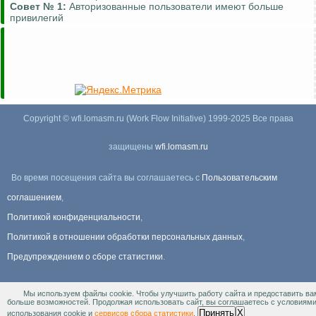
Совет №
1:
Авторизованные пользователи имеют больше
привилегий
Copyright © wfi.lomasm.ru (Work Flow Initiative) 1999-2025 Все права
защищены
wfi.lomasm.ru
Во время посещения сайта вы соглашаетесь с
Пользовательским
соглашением
,
Политикой конфиденциальности
,
Политикой в отношении обработки персональных данных
,
Предупреждением о сборе статистики
.
Мы используем файлы cookie. Чтобы улучшить работу сайта и предоставить ва
Информация Для правообладателей
.
больше возможностей. Продолжая использовать сайт, вы соглашаетесь с условиям
Принять
X
использования cookie и
сервисов сбора статистики
.