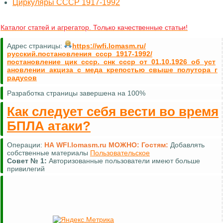
Циркуляры СССР 1917-1992
Каталог статей и агрегатор. Только качественные статьи!
Адрес страницы:
https://wfi.lomasm.ru/
русский.постановления_ссср_1917-1992/
постановление_цик_ссср._снк_ссср_от_01.10.1926_об_уст
ановлении_акциза_с_меда_крепостью_свыше_полутора_г
радусов
Разработка страницы завершена на 100%
Как следует себя вести во время
БПЛА атаки?
Операции:
НА WFI.lomasm.ru МОЖНО:
Гостям:
Добавлять
собственные материалы
Пользовательское
Совет №
1:
Авторизованные пользователи имеют больше
привилегий