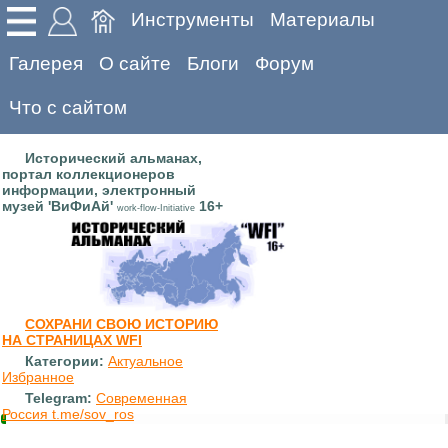
Инструменты
Материалы
Галерея
О сайте
Блоги
Форум
Что с сайтом
Исторический альманах,
портал коллекционеров
информации, электронный
музей 'ВиФиАй'
16+
work-flow-Initiative
СОХРАНИ СВОЮ ИСТОРИЮ
НА СТРАНИЦАХ WFI
Категории:
Актуальное
Избранное
Telegram:
Современная
Россия t.me/sov_ros