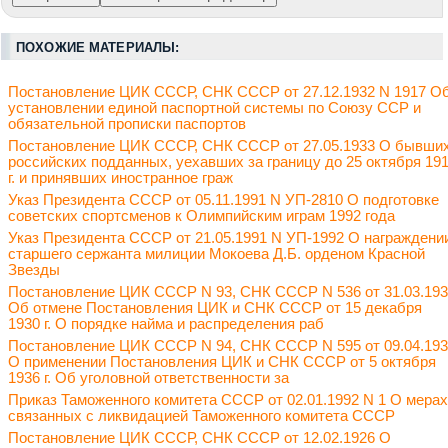
ПОХОЖИЕ МАТЕРИАЛЫ:
Постановление ЦИК СССР, СНК СССР от 27.12.1932 N 1917 О
установлении единой паспортной системы по Союзу ССР и
обязательной прописки паспортов
Постановление ЦИК СССР, СНК СССР от 27.05.1933 О бывши
российских подданных, уехавших за границу до 25 октября 19
г. и принявших иностранное граж
Указ Президента СССР от 05.11.1991 N УП-2810 О подготовке
советских спортсменов к Олимпийским играм 1992 года
Указ Президента СССР от 21.05.1991 N УП-1992 О награждени
старшего сержанта милиции Мокоева Д.Б. орденом Красной
Звезды
Постановление ЦИК СССР N 93, СНК СССР N 536 от 31.03.19
Об отмене Постановления ЦИК и СНК СССР от 15 декабря
1930 г. О порядке найма и распределения раб
Постановление ЦИК СССР N 94, СНК СССР N 595 от 09.04.19
О применении Постановления ЦИК и СНК СССР от 5 октября
1936 г. Об уголовной ответственности за
Приказ Таможенного комитета СССР от 02.01.1992 N 1 О мерах
связанных с ликвидацией Таможенного комитета СССР
Постановление ЦИК СССР, СНК СССР от 12.02.1926 О