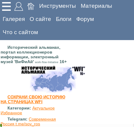
Инструменты
Материалы
Галерея
О сайте
Блоги
Форум
Что с сайтом
Исторический альманах,
портал коллекционеров
информации, электронный
музей 'ВиФиАй'
16+
work-flow-Initiative
СОХРАНИ СВОЮ ИСТОРИЮ
НА СТРАНИЦАХ WFI
Категории:
Актуальное
Избранное
Telegram:
Современная
Россия t.me/sov_ros