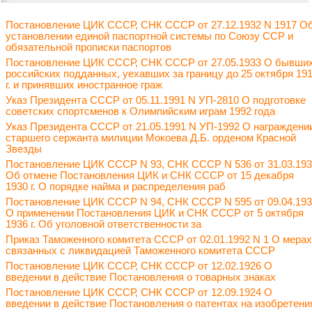
Постановление ЦИК СССР, СНК СССР от 27.12.1932 N 1917 О
установлении единой паспортной системы по Союзу ССР и
обязательной прописки паспортов
Постановление ЦИК СССР, СНК СССР от 27.05.1933 О бывши
российских подданных, уехавших за границу до 25 октября 19
г. и принявших иностранное граж
Указ Президента СССР от 05.11.1991 N УП-2810 О подготовке
советских спортсменов к Олимпийским играм 1992 года
Указ Президента СССР от 21.05.1991 N УП-1992 О награждени
старшего сержанта милиции Мокоева Д.Б. орденом Красной
Звезды
Постановление ЦИК СССР N 93, СНК СССР N 536 от 31.03.19
Об отмене Постановления ЦИК и СНК СССР от 15 декабря
1930 г. О порядке найма и распределения раб
Постановление ЦИК СССР N 94, СНК СССР N 595 от 09.04.19
О применении Постановления ЦИК и СНК СССР от 5 октября
1936 г. Об уголовной ответственности за
Приказ Таможенного комитета СССР от 02.01.1992 N 1 О мерах
связанных с ликвидацией Таможенного комитета СССР
Постановление ЦИК СССР, СНК СССР от 12.02.1926 О
введении в действие Постановления о товарных знаках
Постановление ЦИК СССР, СНК СССР от 12.09.1924 О
введении в действие Постановления о патентах на изобретени