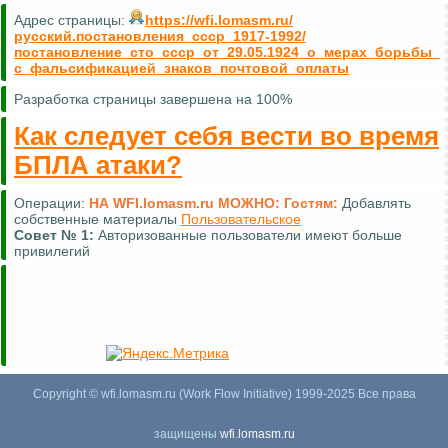
Адрес страницы:
https://wfi.lomasm.ru/
русский.постановления_ссср_1917-1992/
постановление_сто_ссср_от_29.05.1924_о_мерах_борьбы_
с_фальсификацией_знаков_почтовой_оплаты
Разработка страницы завершена на 100%
Как следует себя вести во время
БПЛА атаки?
Операции:
НА WFI.lomasm.ru МОЖНО:
Гостям:
Добавлять
собственные материалы
Пользовательское
Совет №
1:
Авторизованные пользователи имеют больше
привилегий
Copyright © wfi.lomasm.ru (Work Flow Initiative) 1999-2025 Все права
защищены
wfi.lomasm.ru