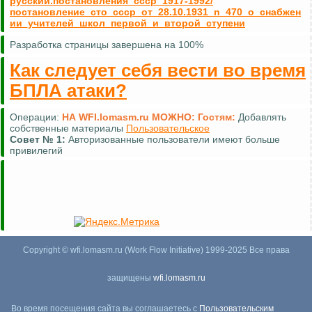
русский.постановления_ссср_1917-1992/
постановление_сто_ссср_от_28.10.1931_n_470_о_снабжен
ии_учителей_школ_первой_и_второй_ступени
Разработка страницы завершена на 100%
Как следует себя вести во время
БПЛА атаки?
Операции:
НА WFI.lomasm.ru МОЖНО:
Гостям:
Добавлять
собственные материалы
Пользовательское
Совет №
1:
Авторизованные пользователи имеют больше
привилегий
Copyright © wfi.lomasm.ru (Work Flow Initiative) 1999-2025 Все права
защищены
wfi.lomasm.ru
Во время посещения сайта вы соглашаетесь с
Пользовательским