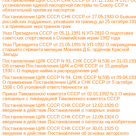
Постановление ЦИК СССР, СНК СССР от 27.12.1932 N 1917 О
установлении единой паспортной системы по Союзу ССР и
обязательной прописки паспортов
Постановление ЦИК СССР, СНК СССР от 27.05.1933 О бывши
российских подданных, уехавших за границу до 25 октября 19
г. и принявших иностранное граж
Указ Президента СССР от 05.11.1991 N УП-2810 О подготовке
советских спортсменов к Олимпийским играм 1992 года
Указ Президента СССР от 21.05.1991 N УП-1992 О награждени
старшего сержанта милиции Мокоева Д.Б. орденом Красной
Звезды
Постановление ЦИК СССР N 93, СНК СССР N 536 от 31.03.19
Об отмене Постановления ЦИК и СНК СССР от 15 декабря
1930 г. О порядке найма и распределения раб
Постановление ЦИК СССР N 94, СНК СССР N 595 от 09.04.19
О применении Постановления ЦИК и СНК СССР от 5 октября
1936 г. Об уголовной ответственности за
Приказ Таможенного комитета СССР от 02.01.1992 N 1 О мерах
связанных с ликвидацией Таможенного комитета СССР
Постановление ЦИК СССР, СНК СССР от 12.02.1926 О
введении в действие Постановления о товарных знаках
Постановление ЦИК СССР, СНК СССР от 12.09.1924 О
введении в действие Постановления о патентах на изобретени
Постановление ЦИК СССР, СНК СССР от 30.01.1925 О
введении в действие Постановления об основах авторского