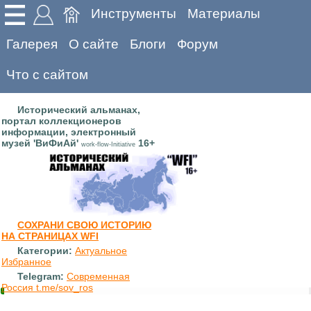
Инструменты
Материалы
Галерея
О сайте
Блоги
Форум
Что с сайтом
Исторический альманах,
портал коллекционеров
информации, электронный
музей 'ВиФиАй'
16+
work-flow-Initiative
СОХРАНИ СВОЮ ИСТОРИЮ
НА СТРАНИЦАХ WFI
Категории:
Актуальное
Избранное
Telegram:
Современная
Россия t.me/sov_ros