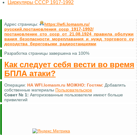
Циркуляры СССР 1917-1992
Адрес страницы:
https://wfi.lomasm.ru/
русский.постановления_ссср_1917-1992/
постановление_сто_ссср_от_21.08.1924_правила_обслужи
вания_безопасности_мореплавания_и_нужд_торгового_су
доходства_береговыми_радиостанциями
Разработка страницы завершена на 100%
Как следует себя вести во время
БПЛА атаки?
Операции:
НА WFI.lomasm.ru МОЖНО:
Гостям:
Добавлять
собственные материалы
Пользовательское
Совет №
1:
Авторизованные пользователи имеют больше
привилегий