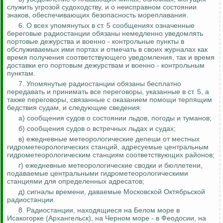
служить угрозой судоходству, и о неисправном состоянии
знаков, обеспечивающих безопасность мореплавания.
6.
О
всех упомянутых в ст. 5 сообщениях означенные
береговые радиостанции обязаны немедленно уведомлять
портовые дежурства и военно - контрольные пункты в
обслуживаемых ими портах и отмечать в своих журналах как
время получения соответствующего уведомления, так и время
доставки его портовым дежурствам и военно - контрольным
пунктам.
7. Упомянутые радиостанции обязаны бесплатно
передавать и принимать все переговоры, указанные в ст. 5, а
также переговоры, связанные с оказанием помощи терпящим
бедствия судам, и следующие сведения:
а) сообщения судов о состоянии льдов, погоды и туманов;
б) сообщения судов о встречных льдах и судах;
в) ежедневные метеорологические депеши от местных
гидрометеорологических станций, адресуемые центральным
гидрометеорологическим станциям соответствующих районов;
г) ежедневные метеорологические сводки и бюллетени,
подаваемые центральными гидрометеорологическими
станциями для определенных адресатов;
д) сигналы времени, даваемые Московской Октябрьской
радиостанции.
8.
Радиостанции, находящиеся на Белом море в
Исакогорке
(Архангельск), на Черном море - в Феодосии, на