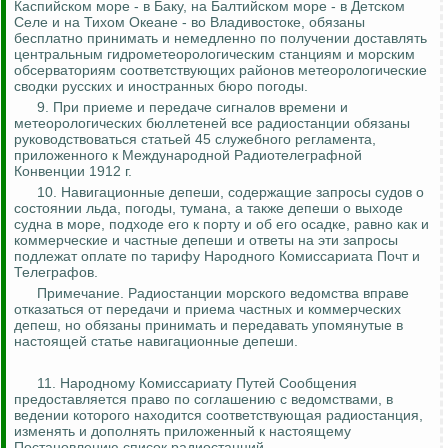
Каспийском море - в Баку, на Балтийском море - в Детском
Селе и на Тихом Океане - во Владивостоке, обязаны
бесплатно принимать и немедленно по получении доставлять
центральным гидрометеорологическим станциям и морским
обсерваториям соответствующих районов метеорологические
сводки русских и иностранных бюро погоды.
9. При приеме и передаче сигналов времени и
метеорологических бюллетеней все радиостанции обязаны
руководствоваться статьей 45 служебного регламента,
приложенного к Международной Радиотелеграфной
Конвенции 1912 г.
10. Навигационные депеши, содержащие запросы судов о
состоянии льда, погоды, тумана, а также депеши о выходе
судна в море, подходе его к порту и об его осадке, равно как и
коммерческие и частные депеши и ответы на эти запросы
подлежат оплате по тарифу Народного Комиссариата Почт и
Телеграфов.
Примечание. Радиостанции морского ведомства вправе
отказаться от передачи и приема частных и коммерческих
депеш, но обязаны принимать и передавать упомянутые в
настоящей статье навигационные депеши.
11. Народному Комиссариату Путей Сообщения
предоставляется право по соглашению с ведомствами, в
ведении которого находится соответствующая радиостанция,
изменять и дополнять приложенный к настоящему
Постановлению список радиостанций.