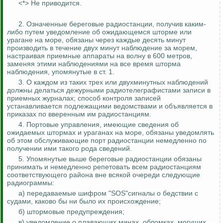
<*> Не приводится.
2. Означенные береговые радиостанции, получив каким-
либо путем уведомление об ожидающемся шторме или
урагане на море, обязаны через каждые десять минут
производить в течение двух минут наблюдение за морем,
настраивая приемные аппараты на волну в 600 метров,
заменяя этими наблюдениями на все время шторма
наблюдения, упомянутые в ст. 1.
3. О каждом из таких трех или двухминутных наблюдений
должны делаться дежурными радиотелеграфистами записи в
приемных журналах; способ контроля записей
устанавливается подлежащими ведомствами и объявляется в
приказах по вверенным им радиостанциям.
4. Портовые управления, имеющие сведения об
ожидаемых штормах и ураганах на море, обязаны уведомлять
об этом обслуживающие порт радиостанции немедленно по
получении ими такого рода сведений.
5. Упомянутые выше береговые радиостанции обязаны
принимать и немедленно репетовать всем радиостанциям
соответствующего района вне всякой очереди следующие
радиограммы:
а) передаваемые шифром "SOS"сигналы о бедствии с
судами, каково бы ни было их происхождение;
б) штормовые предупреждения;
в) уведомление о плавающих минах, обломках, могущих