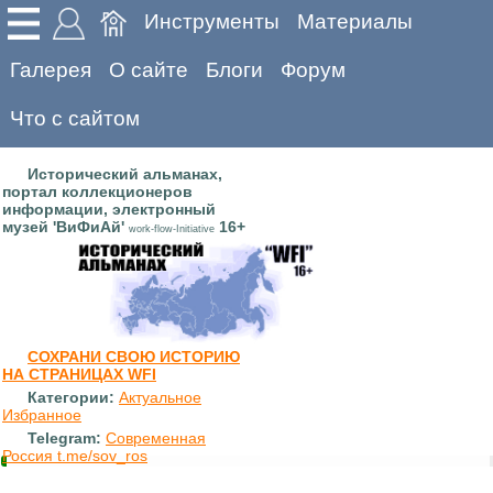
Инструменты
Материалы
Галерея
О сайте
Блоги
Форум
Что с сайтом
Исторический альманах,
портал коллекционеров
информации, электронный
музей 'ВиФиАй'
16+
work-flow-Initiative
СОХРАНИ СВОЮ ИСТОРИЮ
НА СТРАНИЦАХ WFI
Категории:
Актуальное
Избранное
Telegram:
Современная
Россия t.me/sov_ros