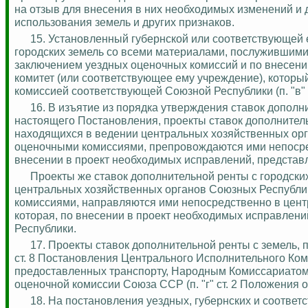
на отзыв для внесения в них необходимых изменений и 
использования земель и других признаков.
15.
Установленный губернской или соответствующей 
городских земель со всеми материалами, послужившими 
заключением уездных оценочных комиссий и по внесени
комитет (или соответствующее ему учреждение), которы
комиссией соответствующей Союзной Республики (п. "в
"
16.
В изъятие из порядка утверждения ставок дополни
настоящего Постановления, проекты ставок дополнитель
находящихся в ведении центральных хозяйственных ор
оценочными комиссиями, препровождаются ими непосре
внесении в проект необходимых исправлений, представл
Проекты же ставок дополнительной ренты с городски
центральных хозяйственных органов Союзных Республи
комиссиями, направляются ими непосредственно в цен
которая, по внесении в проект необходимых исправлени
Республики.
17.
Проекты ставок дополнительной ренты с земель, 
ст. 8 Постановления Центрального Исполнительного Ком
предоставленных транспорту, Народным Комиссариатом
оценочной комиссии Союза ССР (п. "г" ст. 2 Положения 
18. На постановления уездных, губернских и соотве