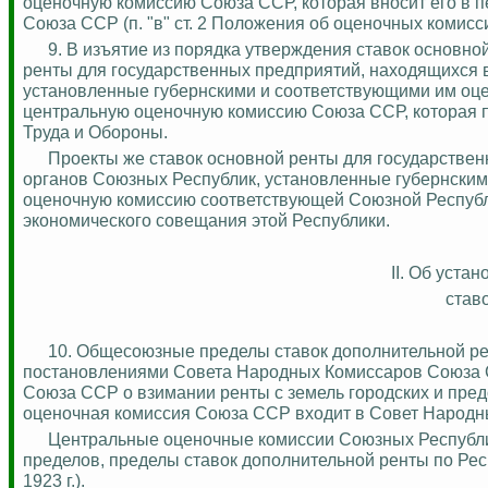
оценочную комиссию Союза ССР, которая вносит его в 
Союза ССР (п. "в" ст. 2 Положения об оценочных комисси
9.
В изъятие из порядка утверждения ставок основной
ренты для государственных предприятий, находящихся 
установленные губернскими и соответствующими им оц
центральную оценочную комиссию Союза ССР, которая п
Труда и Обороны.
Проекты же ставок основной ренты для государстве
органов Союзных Республик, установленные губернски
оценочную комиссию соответствующей Союзной Республи
экономического совещания этой Республики.
II. Об уста
став
10.
Общесоюзные пределы ставок дополнительной рен
постановлениями Совета Народных Комиссаров Союза С
Союза ССР о взимании ренты с земель городских и предо
оценочная комиссия Союза ССР входит в Совет Народн
Центральные оценочные комиссии Союзных Республи
пределов, пределы ставок дополнительной ренты по Рес
1923 г.).