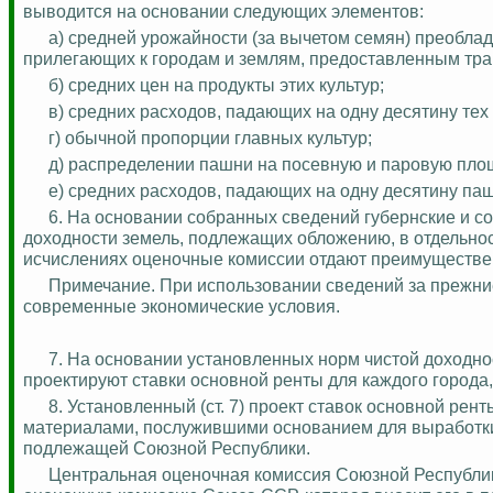
выводится на основании следующих элементов:
а) средней урожайности (за вычетом семян) преобла
прилегающих к городам и землям, предоставленным тра
б) средних цен на продукты этих культур;
в) средних расходов, падающих на одну десятину тех 
г) обычной пропорции главных культур;
д)
распределении
пашни на посевную и паровую пло
е) средних расходов, падающих на одну десятину паш
6. На основании собранных сведений губернские и 
доходности земель, подлежащих обложению, в отдельност
исчислениях оценочные комиссии отдают преимуществе
Примечание. При использовании сведений за прежни
современные экономические условия.
7. На основании установленных норм чистой доходнос
проектируют ставки основной ренты для каждого города,
8. Установленный (ст. 7) проект ставок основной рен
материалами, послужившими основанием для выработки
подлежащей Союзной Республики.
Центральная оценочная комиссия Союзной Республик