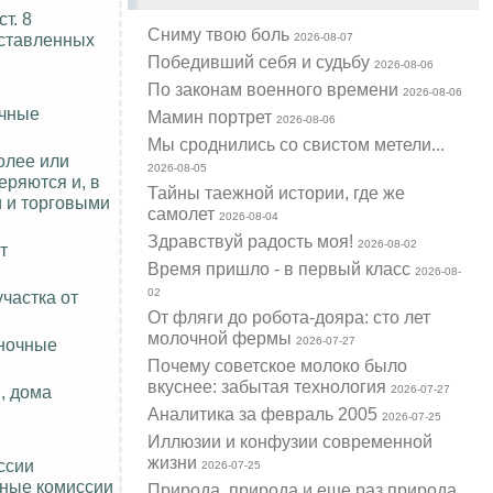
т. 8
Cниму твою боль
оставленных
2026-08-07
Победивший себя и судьбу
2026-08-06
По законам военного времени
2026-08-06
очные
Мамин портрет
2026-08-06
Мы сроднились со свистом метели...
олее или
2026-08-05
еряются и, в
Тайны таежной истории, где же
 и торговыми
самолет
2026-08-04
Здравствуй радость моя!
2026-08-02
т
Время пришло - в первый класс
2026-08-
02
частка от
От фляги до робота-дояра: сто лет
молочной фермы
ыночные
2026-07-27
Почему советское молоко было
вкуснее: забытая технология
, дома
2026-07-27
Аналитика за февраль 2005
2026-07-25
Иллюзии и конфузии современной
жизни
ссии
2026-07-25
чные комиссии
Природа, природа и еще раз природа