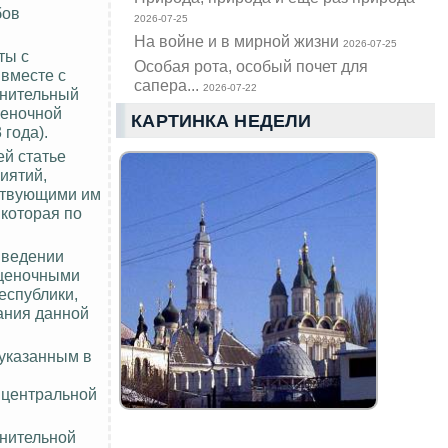
бов
2026-07-25
На войне и в мирной жизни
2026-07-25
ты с
Особая рота, особый почет для
 вместе с
сапера...
2026-07-22
лнительный
ценочной
КАРТИНКА НЕДЕЛИ
 года).
ей статье
иятий,
тствующими им
которая по
 ведении
оценочными
еспублики,
ания данной
 указанным в
 центральной
лнительной