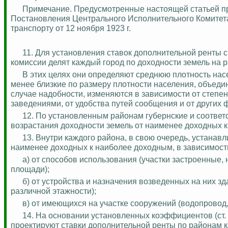
Примечание. Предусмотренные настоящей статьей пре
Постановления Центрального Исполнительного Комитета
транспорту от 12 ноября 1923 г.
11. Для установления ставок дополнительной ренты с
комиссии делят каждый город по доходности земель на 
В этих целях они определяют среднюю плотность нас
менее близкие по размеру плотности населения, объеди
случае надобности, изменяются в зависимости от степ
заведениями, от удобства путей сообщения и от других 
12. По установленным районам губернские и соотв
возрастания доходности земель
от
наименее доходных к
13. Внутри каждого района, в свою очередь, устанав
наименее
доходных
к наиболее доходным, в зависимост
а) от способов использования (участки застроенные
площади);
б) от устройства и назначения возведенных на них 
различной этажности);
в) от имеющихся на участке сооружений (водопровод, 
14.
На основании установленных коэффициентов (ст. 
проектируют ставки дополнительной ренты по районам 