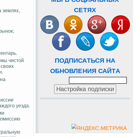
СЕТЯХ
а землях,
рынок;
ентарь.
ПОДПИСАТЬСЯ НА
рмы чистой
 своих
ОБНОВЛЕНИЯ САЙТА
и.
 на
миссии
аждого уезда.
ми
комиссию
тральную