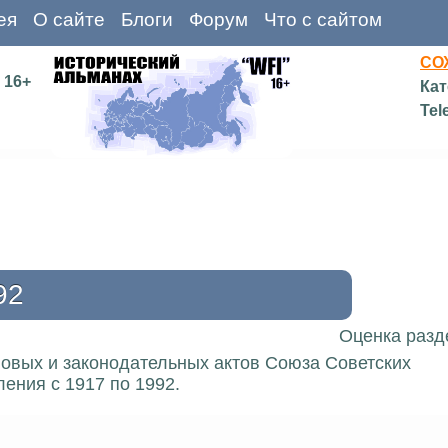
ея
О сайте
Блоги
Форум
Что с сайтом
СО
16+
Кат
Tel
92
Оценка разд
вовых и законодательных актов Союза Советских
ения с 1917 по 1992.