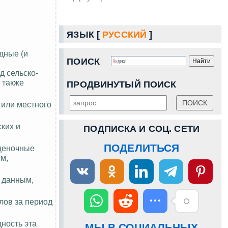
ЯЗЫК [
РУССКИЙ
]
дные (и
ПОИСК
д сельско-
 также
ПРОДВИНУТЫЙ ПОИСК
 или местного
ких и
ПОДПИСКА И СОЦ. СЕТИ
ПОДЕЛИТЬСЯ
оценочные
м,
о данным,
алов за период
ность эта
МЫ В СОЦИАЛЬНЫХ