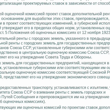
детализации проектируемых ставок в зависимости от спосо
ей оценочной комиссией проект ставок дополнительной рен
основанием для выработки этих ставок, препровождается,
и в проект соответствующих изменений, в губернский испо
й утверждает его в пределах общих норм, установленных о
 ст. 5 Положения об оценочных комиссиях от 12 ноября 1923
тельной ренты с городских земель, указанного в предыдущ
ной ренты с городских земель для государственных предпр
ганов Союза ССР, установленные губернскими или соотве
дственно в центральную оценочную комиссию Союза ССР, 
яет его
на утверждение Совета Труда и Обороны.
х земель для государственных предприятий, находящихся в
к, установленные губернскими или соответствующими им 
тральную оценочную комиссию соответствующей Союзной Р
й, представляет его на утверждение экономического совещ
предоставленных транспорту, устанавливаются с изъятием,
итета Союза ССР о взимании ренты с земель городских и
 Путей Сообщения и препровождаются им на утверждение
об оценочных комиссиях).
тствующих им оценочных комиссий по проектам ставок допо