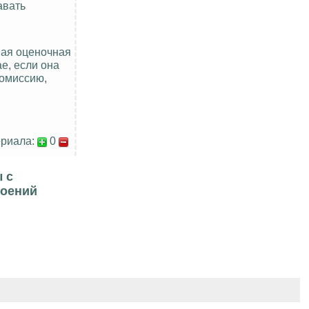
авать
ная оценочная
е, если она
комиссию,
риала:
0
 с
роений