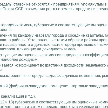
делы ставок не относятся к предприятиям, упомянутым в с
 Союза ССР о взимании ренты с земель городских и пред
 городских земель, губернские и соответствующие им оцен
районы.
еления по каждому кварталу города и соседние кварталы, б
няют в районы. Установленные таким образом районы пров
ени насыщенности отдельных частей города промышленными
факторов, влияющих на доходность земель.
етствующие им оценочные комиссии определяют коэффициен
 наиболее доходным.
ливается коэффициент возрастания доходности земельного у
и:
, незастроенные, огороды, сады, складочные помещения, р
зданий (фабрично-заводские помещения, торговые заведения
канализация и т.д.).
12 и 13) губернские и соответствующие им оценочные коми
каждого города и затем передают проекты в уездные оцено