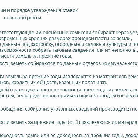
нии и порядке утверждения ставок
основной ренты
оответствующие им оценочные комиссии собирают через уез
овременных средних размерах арендной платы за земли,
 сданные под застройку, огородные и садовые культуры и по
невозможности собрать таковые сведения или
их неполноты,
имости земель за прежние годы.
ости земель собираются по данным отделов коммунального
ти земель за прежние годы извлекаются из материалов земс
ков, кредитных обществ, казенных палат и т.п.
ндной плате, доходности и стоимости внегородских земель, 
остям, непосредственно примыкающим к городам и к земля
 сообщения собирание указанных сведений производится п
сти земель за прежние годы (ст. 1) извлекаются из матери
оходность земли или ее доходность за прежние годы, доход