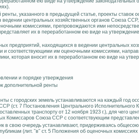
переработанном ею виде на утверждение законодательных 
ях).
 ренты, указанного в предыдущей статье, проекты ставок 
в ведении центральных хозяйственных органов Союза ССР,
еночными комиссиями, препровождаются ими непосредстве
редставляет их в переработанном ею виде на утверждени
нных предприятий, находящихся в ведении центральных хо
ми и соответствующими им оценочными комиссиями, направ
ки, которая вносит их в переработанном ею виде на утве
новлении и порядке утверждения
ок дополнительной ренты
ты с городских земель устанавливаются на каждый год о
СР (ст. 7 Постановления Центрального Исполнительного 
ставленных транспорту от 12 ноября 1923 г.), для чего це
ых Комиссаров Союза ССР с соответствующим представле
к в свою очередь устанавливают, придерживаясь общесо
публикам (лит
.
"
в
" ст. 5 Положения об оценочных комиссиях