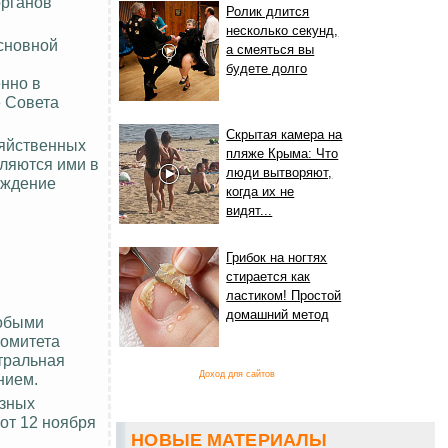
органов
Ролик длится
несколько секунд,
основной
а смеяться вы
будете долго
нно в
е Совета
Скрытая камера на
зяйственных
пляже Крыма: Что
ляются ими в
люди вытворяют,
рждение
когда их не
видят...
Грибок на ногтях
стирается как
ластиком! Простой
домашний метод
собыми
Комитета
нтральная
Доход для сайтов
нием.
юзных
 от 12 ноября
НОВЫЕ МАТЕРИАЛЫ