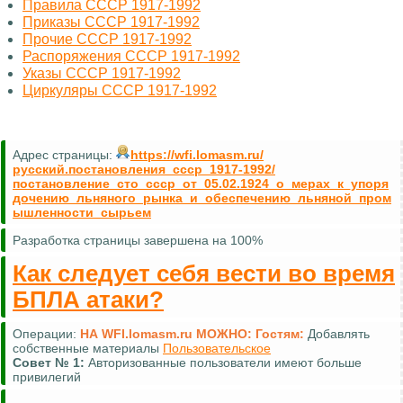
Правила СССР 1917-1992
Приказы СССР 1917-1992
Прочие СССР 1917-1992
Распоряжения СССР 1917-1992
Указы СССР 1917-1992
Циркуляры СССР 1917-1992
Адрес страницы:
https://wfi.lomasm.ru/
русский.постановления_ссср_1917-1992/
постановление_сто_ссср_от_05.02.1924_о_мерах_к_упоря
дочению_льняного_рынка_и_обеспечению_льняной_пром
ышленности_сырьем
Разработка страницы завершена на 100%
Как следует себя вести во время
БПЛА атаки?
Операции:
НА WFI.lomasm.ru МОЖНО:
Гостям:
Добавлять
собственные материалы
Пользовательское
Совет №
1:
Авторизованные пользователи имеют больше
привилегий