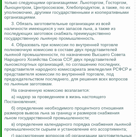
только следующими организациями:
Льноторгом
,
Госторгом
,
Льноцентром
, Центросоюзом, Хлебопродуктом, а также, по их
уполномочию, другими государственными и кооперативными
организациями.
3. Обязать заготовительные организации из всей
наличности имеющихся у них запасов льна, а также из
последующих заготовок снабжать преимущественно
государственную льняную промышленность.
4. Образовать при комиссии по внутренней торговле
полномочную комиссию в составе двух представителей
льняной промышленности, по назначению Высшего Совета
Народного Хозяйства Союза ССР, двух представителей
льноэкспортных
организаций, по соглашению последних,
представителя народного комиссариата земледелия РСФСР и
представителя комиссии по внутренней торговле, под
председательством последнего, для решения всех вопросов
по льняным заготовкам.
На означенную комиссию возлагается:
а) надзор за проведением в жизнь настоящего
Постановления;
б) определение необходимого процентного отношения
размеров вывоза льна за границу и размеров снабжения
льном государственной промышленности;
в) определение календарного порядка снабжения льняной
промышленности сырьем и установление его ассортимента;
г) рассмотрение вопросов об организации заготовительных