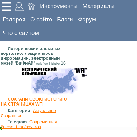
Инструменты
Материалы
Галерея
О сайте
Блоги
Форум
Что с сайтом
Исторический альманах,
портал коллекционеров
информации, электронный
музей 'ВиФиАй'
16+
work-flow-Initiative
СОХРАНИ СВОЮ ИСТОРИЮ
НА СТРАНИЦАХ WFI
Категории:
Актуальное
Избранное
Telegram:
Современная
Россия t.me/sov_ros