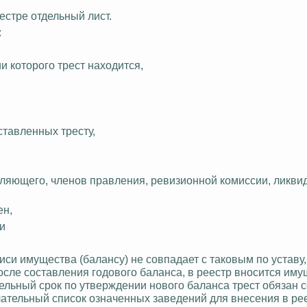
естре отдельный лист.
:
и которого трест находится,
ставленных тресту,
вляющего, членов правления, ревизионной комиссии, ликв
ен,
и
иси имущества (балансу) не совпадает с таковым по уставу
сле составления годового баланса, в реестр вносится иму
дельный срок по
утверждении
нового баланса трест обязан 
ательный список означенных заведений для внесения в ре