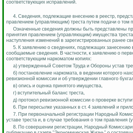
соответствующих исправлений.
4. Сведения, подлежащие внесению в реестр, предс
правлением (управляющим) треста путем подачи о том 
Означенные сведения должны быть представлены при
принятия правлением (управляющим) имущества треста, 
наступления изменений в зарегистрированных ранее св
5. К заявлению о сведениях, подлежащих занесению
сообщаемые сведения. В частности, к заявлению о пер
соответствующим наркоматом копиях:
а) утвержденный Советом Труда и Обороны устав тре
б) постановление наркомата, в ведении которого нах
ревизионной комиссии и об утверждении главного бухга
в) опись и оценка принятого имущества,
г) вступительный баланс треста,
д) протокол ревизионной комиссии о проверке вступи
6. При пересылке указанных в ст. 4 заявлений и прил
7. При первоначальной регистрации Народный Комис
уставе треста и, в случае требования о том правления 
8. По совершении регистрации, Народный Комиссариа
публикацию в газете "Экономическая Жизнь" о состоявш