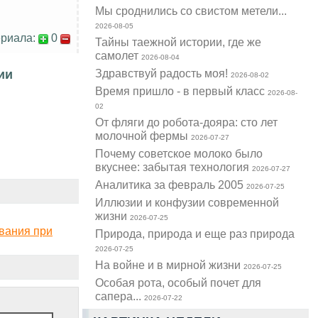
Мы сроднились со свистом метели...
2026-08-05
риала:
0
Тайны таежной истории, где же
самолет
2026-08-04
Здравствуй радость моя!
ии
2026-08-02
Время пришло - в первый класс
2026-08-
02
От фляги до робота-дояра: сто лет
молочной фермы
2026-07-27
Почему советское молоко было
вкуснее: забытая технология
2026-07-27
Аналитика за февраль 2005
2026-07-25
Иллюзии и конфузии современной
жизни
2026-07-25
вания при
Природа, природа и еще раз природа
2026-07-25
На войне и в мирной жизни
2026-07-25
Особая рота, особый почет для
сапера...
2026-07-22