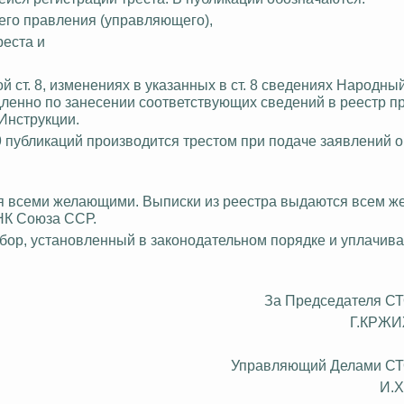
его правления (управляющего),
реста и
ст. 8, изменениях в указанных в ст. 8 сведениях Народны
енно по занесении соответствующих сведений в реестр п
 Инструкции.
 публикаций производится трестом при подаче заявлений о
ния всеми желающими. Выписки из реестра выдаются всем 
НК Союза ССР.
 сбор, установленный в законодательном порядке и уплачив
За Председателя С
Г.КРЖ
Управляющий Делами С
И.