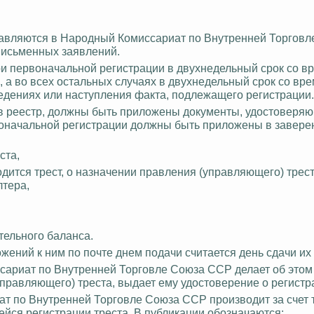
тавляются в Народный Комиссариат по Внутренней Торгов
письменных заявлений.
 первоначальной регистрации в двухнедельный срок со в
а во всех остальных случаях в двухнедельный срок со вр
едениях или наступления факта, подлежащего регистрации.
 в реестр, должны быть приложены документы, удостоверя
воначальной регистрации должны быть приложены в завер
ста,
одится трест, о назначении правления (управляющего) трест
лтера,
тельного баланса.
ожений к ним по почте днем подачи считается день сдачи их 
сариат по Внутренней Торговле Союза ССР делает об этом
(управляющего) треста, выдает ему удостоверение о регистр
т по Внутренней Торговле Союза ССР производит за счет 
ейся регистрации треста. В публикации обозначаются: