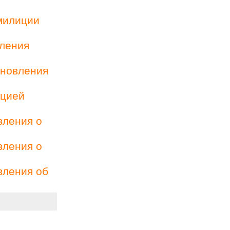
милиции
вления
ановления
ацией
вления о
вления о
вления об