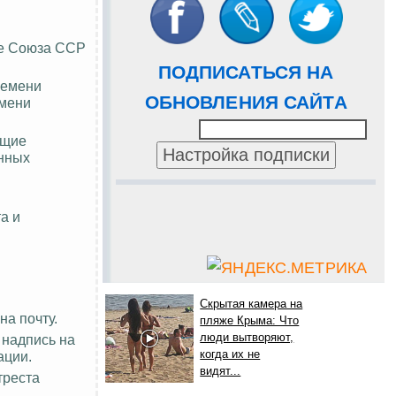
ле Союза ССР
ПОДПИСАТЬСЯ НА
ремени
ОБНОВЛЕНИЯ САЙТА
емени
ющие
енных
а и
Скрытая камера на
на почту.
пляже Крыма: Что
люди вытворяют,
 надпись на
когда их не
ации.
видят...
треста