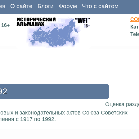
ея
О сайте
Блоги
Форум
Что с сайтом
СО
16+
Кат
Tel
92
Оценка разд
вовых и законодательных актов Союза Советских
ения с 1917 по 1992.