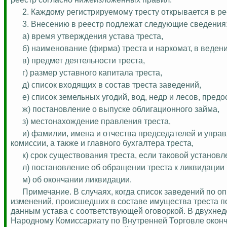
2. Каждому регистрируемому тресту открывается в ре
3. Внесению в реестр подлежат следующие сведения
а) время утверждения устава треста,
б) наименование (фирма) треста и наркомат, в ведени
в) предмет деятельности треста,
г) размер уставного капитала треста,
д) список входящих в состав треста заведений,
е) список земельных угодий, вод, недр и лесов, предо
ж) постановление о выпуске облигационного займа,
з) местонахождение правления треста,
и) фамилии, имена и отчества председателей и упра
комиссии, а также и главного бухгалтера треста,
к) срок существования треста, если таковой установл
л) постановление об обращении треста к ликвидации 
м) об окончании ликвидации.
Примечание. В случаях, когда список заведений по оп
изменений, происшедших в составе имущества треста по
данным устава с соответствующей оговоркой. В двухне
Народному Комиссариату по Внутренней Торговле оконч