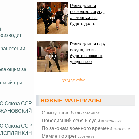
Ролик длится
несколько секунд,
а смеяться вы
будете долго
й
роизводит
Ролик длится пару
 занесении
секунд, но вы
будете в шоке от
увиденного
желающим за
Доход для сайтов
аемый при
НОВЫЕ МАТЕРИАЛЫ
ТО Союза ССР
ИЖАНОВСКИЙ
Cниму твою боль
2026-08-07
Победивший себя и судьбу
2026-08-06
ТО Союза ССР
По законам военного времени
2026-08-06
ХЛОПЛЯНКИН
Мамин портрет
2026-08-06