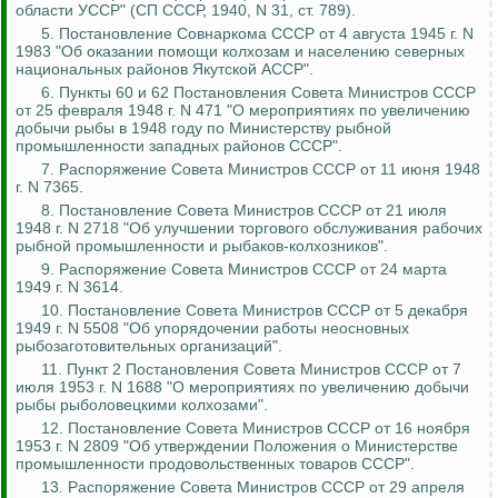
области УССР" (СП СССР, 1940, N 31, ст. 789).
5. Постановление Совнаркома СССР от 4 августа 1945 г. N
1983 "Об оказании помощи колхозам и населению северных
национальных районов Якутской АССР".
6. Пункты 60 и 62 Постановления Совета Министров СССР
от 25 февраля 1948 г. N 471 "О мероприятиях по увеличению
добычи рыбы в 1948 году по Министерству рыбной
промышленности западных районов СССР".
7. Распоряжение Совета Министров СССР от 11 июня 1948
г. N 7365.
8. Постановление Совета Министров СССР от 21 июля
1948 г. N 2718 "Об улучшении торгового обслуживания рабочих
рыбной промышленности и рыбаков-колхозников".
9. Распоряжение Совета Министров СССР от 24 марта
1949 г. N 3614.
10. Постановление Совета Министров СССР от 5 декабря
1949 г. N 5508 "Об упорядочении работы неосновных
рыбозаготовительных
организаций".
11. Пункт 2 Постановления Совета Министров СССР от 7
июля 1953 г. N 1688 "О мероприятиях по увеличению добычи
рыбы рыболовецкими колхозами".
12. Постановление Совета Министров СССР от 16 ноября
1953 г. N 2809 "Об утверждении Положения о Министерстве
промышленности продовольственных товаров СССР".
13. Распоряжение Совета Министров СССР от 29 апреля