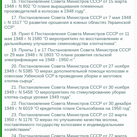
16. Постановление Совета Министров СССР от 15 марта
1948 г. N 802 "О плане выращивания племенных
производителей в колхозах в 1948 году".
17. Постановление Совета Министров СССР от 7 мая 1948
г. N 1517 "О развитии орошения в южных областях Украинской
ССР".
18. Пункт 6 Постановления Совета Министров СССР от 11
мая 1948 г. N 1580 "О мероприятиях по восстановлению и
дальнейшему улучшению семеноводства хлопчатника".
19. Пункты 1 и 17 Постановления Совета Министров СССР
от 29 мая 1948 г. N 1803 "О плане развития сельской
электрификации на 1948 - 1950 гг.".
20. Постановление Совета Министров СССР от 27 ноября
1949 г. N 5385 "О мерах дополнительной помощи колхозам и
совхозам Узбекской ССР в проведении уборки и заготовок
хлопка-сырца".
21. Постановление Совета Министров СССР от 30 ноября
1949 г. N 5458 "О мероприятиях по стимулированию уборки
хлопка-сырца урожая 1949 года".
22. Постановление Совета Министров СССР от 30 декабря
1949 г. N 6019 "О кредитном плане Сельхозбанка на 1950 год".
23. Постановление Совета Министров СССР от 22 марта
1950 г. N 1176 "О мерах по улучшению качества молока,
поставляемого государству колхозами и индивидуальными
хозяйствами".
24. Постановление Совета Министров СССР от 22 марта