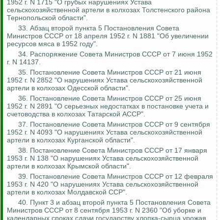
1952 г. N 1715 "О грубых нарушениях Устава
сельскохозяйственной артели в колхозах
Толстенского
района
Тернопольской области".
33. Абзац второй пункта 5 Постановления Совета
Министров СССР от 18 апреля 1952 г. N 1881 "Об увеличении
ресурсов мяса в 1952 году".
34. Распоряжение Совета Министров СССР от 7 июня 1952
г. N 14137.
35. Постановление Совета Министров СССР от 21 июня
1952 г. N 2852 "О нарушениях Устава сельскохозяйственной
артели в колхозах Одесской области".
36. Постановление Совета Министров СССР от 25 июня
1952 г. N 2891 "О серьезных недостатках в постановке учета и
счетоводства в колхозах Татарской АССР".
37. Постановление Совета Министров СССР от 9 сентября
1952 г. N 4093 "О нарушениях Устава сельскохозяйственной
артели в колхозах Курганской области".
38. Постановление Совета Министров СССР от 17 января
1953 г. N 138 "О нарушениях Устава сельскохозяйственной
артели в колхозах Крымской области".
39. Постановление Совета Министров СССР от 12 февраля
1953 г. N 420 "О нарушениях Устава сельскохозяйственной
артели в колхозах Молдавской ССР".
40. Пункт 3 и абзац второй пункта 5 Постановления Совета
Министров СССР от 8 сентября 1953 г. N 2360 "Об уборке и
календарных сроках сдачи государству хлопка-сырца урожая