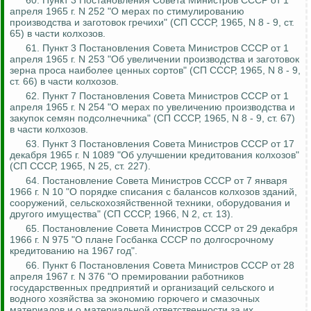
60. Пункт 3 Постановления Совета Министров СССР от 1
апреля 1965 г. N 252 "О мерах по стимулированию
производства и заготовок гречихи" (СП СССР, 1965, N 8 - 9, ст.
65) в части колхозов.
61. Пункт 3 Постановления Совета Министров СССР от 1
апреля 1965 г. N 253 "Об увеличении производства и заготовок
зерна проса наиболее ценных сортов" (СП СССР, 1965, N 8 - 9,
ст. 66) в части колхозов.
62. Пункт 7 Постановления Совета Министров СССР от 1
апреля 1965 г. N 254 "О мерах по увеличению производства и
закупок семян подсолнечника" (СП СССР, 1965, N 8 - 9, ст. 67)
в части колхозов.
63. Пункт 3 Постановления Совета Министров СССР от 17
декабря 1965 г. N 1089 "Об улучшении кредитования колхозов"
(СП СССР, 1965, N 25, ст. 227).
64. Постановление Совета Министров СССР от 7 января
1966 г. N 10 "О порядке списания с балансов колхозов зданий,
сооружений, сельскохозяйственной техники, оборудования и
другого имущества" (СП СССР, 1966, N 2, ст. 13).
65. Постановление Совета Министров СССР от 29 декабря
1966 г. N 975 "О плане Госбанка СССР по долгосрочному
кредитованию на 1967 год".
66. Пункт 6 Постановления Совета Министров СССР от 28
апреля 1967 г. N 376 "О премировании работников
государственных предприятий и организаций сельского и
водного хозяйства за экономию горючего и смазочных
материалов и о материальной ответственности за их