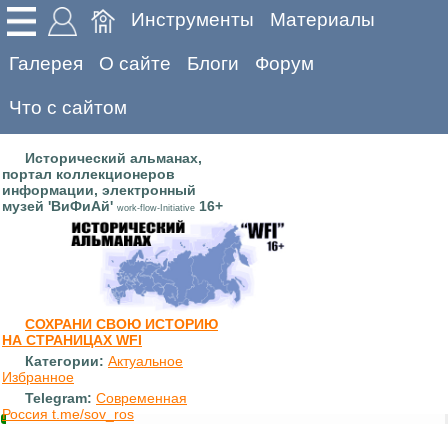
Инструменты
Материалы
Галерея
О сайте
Блоги
Форум
Что с сайтом
Исторический альманах,
портал коллекционеров
информации, электронный
музей 'ВиФиАй'
16+
work-flow-Initiative
СОХРАНИ СВОЮ ИСТОРИЮ
НА СТРАНИЦАХ WFI
Категории:
Актуальное
Избранное
Telegram:
Современная
Россия t.me/sov_ros