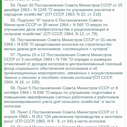
54. Пункт 20 Постановления Совета Министров СССР от 25
декабря 1963 г. N 1245 "О мерах по улучшению расчетов в
народном хозяйстве" (СП СССР, 1963, N 22, ст. 218).
55. Подпункт "б" пункта 6 Постановления Совета
Министров СССР от 30 июня 1964 г. N 560 "О мерах по
улучшению дела изобретательства и рационализации в
сельском хозяйстве" (СП СССР, 1964, N 12, ст. 79).
56. Постановление Совета Министров СССР от 31 июля
1964 г. N 639 "О кредитовании колхозов на строительство
жилых домов для колхозников, сселяющихся с хуторов".
57.
Пункты 10 и 12 Постановления Совета Министров
СССР от 3 сентября 1964 г. N 746 "О порядке и размерах
отчислений от доходов колхозов в централизованный союзный
фонд социального обеспечения колхозников и об
организационных мероприятиях, связанных с осуществлением
Закона о пенсиях и пособиях членам колхозов"(СП СССР,
1964, N 16, ст. 106).
58. Пункт 5 Постановления Совета Министров СССР от 8
октября 1964 г. N 836 "О мерах по улучшению подготовки и
повышению квалификации счетных работников и работников
механизированного учета для сельского хозяйства" в части
колхозов.
59. Пункт 2 Постановления Совета Министров СССР от 1
апреля 1965 г. N 251 "Об увеличении производства и заготовок
риса" (СП СССР, 1965, N 8 - 9, ст. 64) в части колхозов.