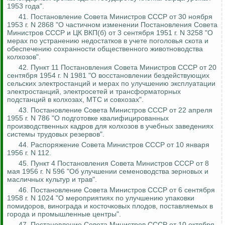
1953 года".
41. Постановление Совета Министров СССР от 30 ноября
1953 г. N 2868 "О частичном изменении Постановления Совета
Министров СССР и ЦК ВК
П(
б) от 3 сентября 1951 г. N 3258 "О
мерах по устранению недостатков в учете поголовья скота и
обеспечению сохранности общественного животноводства
колхозов".
42. Пункт 11 Постановления Совета Министров СССР от 20
сентября 1954 г. N 1981 "О восстановлении бездействующих
сельских электростанций и мерах по улучшению эксплуатации
электростанций, электросетей и трансформаторных
подстанций в колхозах, МТС и совхозах".
43. Постановление Совета Министров СССР от 22 апреля
1955 г. N 786 "О подготовке квалифицированных
производственных кадров для колхозов в учебных заведениях
системы трудовых резервов".
44. Распоряжение Совета Министров СССР от 10 января
1956 г. N 112.
45. Пункт 4 Постановления Совета Министров СССР от 8
мая 1956 г. N 596 "Об улучшении семеноводства зерновых и
масличных культур и трав".
46. Постановление Совета Министров СССР от 6 сентября
1958 г. N 1024 "О мероприятиях по улучшению упаковки
помидоров, винограда и косточковых плодов, поставляемых в
города и промышленные центры".
47. Постановление Совета Министров СССР от 10 октября