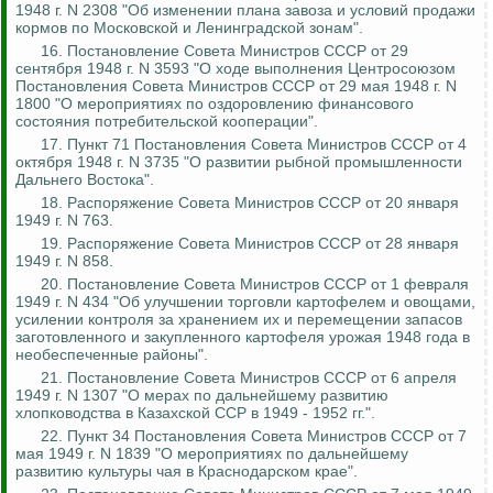
1948 г. N 2308 "Об изменении плана завоза и условий продажи
кормов по Московской и Ленинградской зонам".
16. Постановление Совета Министров СССР от 29
сентября 1948 г. N 3593 "О ходе выполнения Центросоюзом
Постановления Совета Министров СССР от 29 мая 1948 г. N
1800 "О мероприятиях по оздоровлению финансового
состояния потребительской кооперации".
17. Пункт 71 Постановления Совета Министров СССР от 4
октября 1948 г. N 3735 "О развитии рыбной промышленности
Дальнего Востока".
18. Распоряжение Совета Министров СССР от 20 января
1949 г. N 763.
19. Распоряжение Совета Министров СССР от 28 января
1949 г. N 858.
20. Постановление Совета Министров СССР от 1 февраля
1949 г. N 434 "Об улучшении торговли картофелем и овощами,
усилении
контроля за
хранением их и перемещении запасов
заготовленного и закупленного картофеля урожая 1948 года в
необеспеченные районы".
21. Постановление Совета Министров СССР от 6 апреля
1949 г. N 1307 "О мерах по дальнейшему развитию
хлопководства в Казахской ССР в 1949 - 1952 гг.".
22. Пункт 34 Постановления Совета Министров СССР от 7
мая 1949 г. N 1839 "О мероприятиях по дальнейшему
развитию культуры чая в Краснодарском крае".