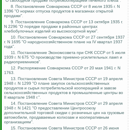
"О свободной продаже потребкооперацией печеного хлеба".
8. Постановление Совнаркома СССР от 8 июля 1935 г. N
1396 "О нормах отпуска продуктов в магазинах открытой
продажи".
9. Постановление Совнаркома СССР от 13 октября 1935 г.
N 2296 "О порядке продажи в районных центрах
хлебобулочных изделий из высокосортной муки".
10. Постановление Совнаркома СССР от 27 сентября 1937
г. N 1695 "О народнохозяйственном плане на IV квартал 1937
года".
11. Постановление Экономсовета при СНК СССР от 5 июля
1939 г. N 675 "О производстве приемно-усилительных ламп и
радиоприемников".
12. Распоряжение Совнаркома СССР от 20 мая 1941 г. N
1763.
13. Постановление Совета Министров СССР от 19 апреля
1948 г. N 1299 "О плане закупок сельскохозяйственных
продуктов и сырья потребительской кооперацией и завозе
сельскохозяйственных продуктов в промышленные центры во
II квартале 1948 г.".
14. Постановление Совета Министров СССР от 29 апреля
1948 г. N 1421 "О предоставлении Центросоюзу
дополнительной торговой скидки с розничных цен на грузовые
автомобили, продаваемые колхозам и кооперативным
организациям".
15.
Постановление Совета Министров СССР от 26 июня