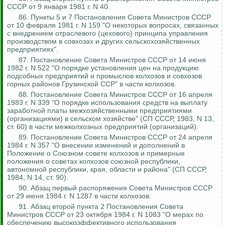
СССР от 9 января 1981 г. N 40.
86. Пункты 5 и 7 Постановления Совета Министров СССР
от 10 февраля 1981 г. N 159 "О некоторых вопросах, связанных
с внедрением отраслевого (цехового) принципа управления
производством в совхозах и других сельскохозяйственных
предприятиях".
87. Постановление Совета Министров СССР от 14 июня
1982 г. N 522 "О порядке установления цен на продукцию
подсобных предприятий и промыслов колхозов и совхозов
горных районов Грузинской ССР" в части колхозов.
88. Постановление Совета Министров СССР от 16 апреля
1983 г. N 339 "О порядке использования средств на выплату
заработной платы межхозяйственными предприятиями
(организациями) в сельском хозяйстве" (СП СССР, 1983, N 13,
ст. 60) в части межколхозных предприятий (организаций).
89. Постановление Совета Министров СССР от 24 апреля
1984 г. N 357 "О внесении изменений и дополнений в
Положение о Союзном совете колхозов и примерные
положения о советах колхозов союзной республики,
автономной республики, края, области и района" (СП СССР,
1984, N 14, ст. 90).
90. Абзац первый распоряжения Совета Министров СССР
от 29 июня 1984 г. N 1287 в части колхозов.
91. Абзац второй пункта 2 Постановления Совета
Министров СССР от 23 октября 1984 г. N 1083 "О мерах по
обеспечению высокоэффективного использования