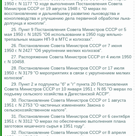
1950 г. N 1177 "О ходе выполнения Постановления Совета
Министров СССР от 19 августа 1948 г. "О мерах по
восстановлению и дальнейшему развитию льноводства и
коноплеводства и улучшению дела первичной обработки льна-
долгунца и конопли".
25. Пункт 9 Постановления Совета Министров СССР от 5
мая 1950 г. N 1825 "Об использовании в 1950 году мяльно-
трепальных машин НП-9 в МТС и колхозах".
26. Постановление Совета Министров СССР от 7 июня
1950 г. N 2427 "Об укрупнении мелких колхозов".
27. Распоряжение Совета Министров СССР от 4 июля 1950
г. N 10458.
28. Постановление Совета Министров СССР от 17 июля
1950 г. N 3179 "О мероприятиях в связи с укрупнением мелких
колхозов".
29. Пункт 2 и подпункты "б" и "г" пункта 20 Постановления
Совета Министров СССР от 10 января 1951 г. N 85 "О мерах по
подъему сельского хозяйства в Дагестанской АССР".
30. Постановление Совета Министров СССР от 1 августа
1951 г. N 2753 "О частичных изменениях Закона о
сельскохозяйственном налоге".
31. Постановление Совета Министров СССР от 6 сентября
1951 г. N 3312 "О мерах по обеспечению выполнения плана
заготовок кишечного сырья в 1951 году".
32. Постановление Совета Министров СССР от 8 апреля