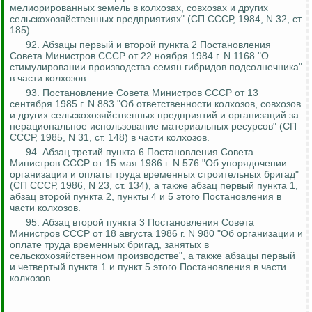
мелиорированных земель в колхозах, совхозах и других
сельскохозяйственных предприятиях" (СП СССР, 1984, N 32, ст.
185).
92. Абзацы первый и второй пункта 2 Постановления
Совета Министров СССР от 22 ноября 1984 г. N 1168 "О
стимулировании производства семян гибридов подсолнечника"
в части колхозов.
93. Постановление Совета Министров СССР от 13
сентября 1985 г. N 883 "Об ответственности колхозов, совхозов
и других сельскохозяйственных предприятий и организаций за
нерациональное использование материальных ресурсов" (СП
СССР, 1985, N 31, ст. 148) в части колхозов.
94. Абзац третий пункта 6 Постановления Совета
Министров СССР от 15 мая 1986 г. N 576 "Об упорядочении
организации и оплаты труда временных строительных бригад"
(СП СССР, 1986, N 23, ст. 134), а также абзац первый пункта 1,
абзац второй пункта 2, пункты 4 и 5 этого Постановления в
части колхозов.
95. Абзац второй пункта 3 Постановления Совета
Министров СССР от 18 августа 1986 г. N 980 "Об организации и
оплате труда временных бригад, занятых в
сельскохозяйственном производстве", а также абзацы первый
и четвертый пункта 1 и пункт 5 этого Постановления в части
колхозов.