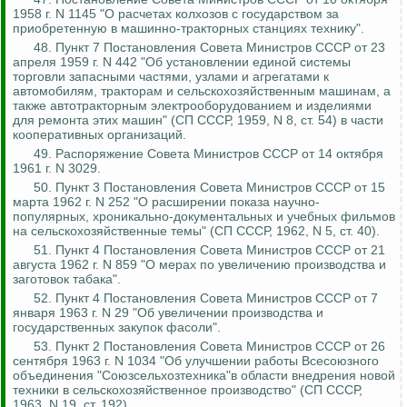
1958 г. N 1145 "О расчетах колхозов с государством за
приобретенную в машинно-тракторных станциях технику".
48. Пункт 7 Постановления Совета Министров СССР от 23
апреля 1959 г. N 442 "Об установлении единой системы
торговли запасными частями, узлами и агрегатами к
автомобилям, тракторам и сельскохозяйственным машинам, а
также автотракторным электрооборудованием и изделиями
для ремонта этих машин" (СП СССР, 1959, N 8, ст. 54) в части
кооперативных организаций.
49. Распоряжение Совета Министров СССР от 14 октября
1961 г. N 3029.
50. Пункт 3 Постановления Совета Министров СССР от 15
марта 1962 г. N 252 "О расширении показа научно-
популярных, хроникально-документальных и учебных фильмов
на сельскохозяйственные темы" (СП СССР, 1962, N 5, ст. 40).
51. Пункт 4 Постановления Совета Министров СССР от 21
августа 1962 г. N 859 "О мерах по увеличению производства и
заготовок табака".
52. Пункт 4 Постановления Совета Министров СССР от 7
января 1963 г. N 29 "Об увеличении производства и
государственных закупок фасоли".
53. Пункт 2 Постановления Совета Министров СССР от 26
сентября 1963 г. N 1034 "Об улучшении работы Всесоюзного
объединения "
Союзсельхозтехника
"в области внедрения новой
техники в сельскохозяйственное производство" (СП СССР,
1963, N 19, ст. 192).