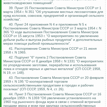
животноводческих помещений".
39. Пункт 15 Постановления Совета Министров СССР от 1
марта 1954 г. N 351 "Об улучшении местных лесозаготовок для
нужд колхозов, совхозов, предприятий и организаций сельского
хозяйства".
40. Пункт 24 приложения N 4 и приложение N 5 к
Постановлению Совета Министров СССР от 3 марта 1954 г. N
365 "О ходе выполнения Постановления Совета Министров
СССР от 15 августа 1953 г. "О мероприятиях по увеличению
добычи рыбы и выпуска рыбных продуктов" и дополнительных
мерах помощи рыбной промышленности".
41. Распоряжение Совета Министров СССР от 21 июня
1958 г. N 1965.
42. Подпункт "б" пункта 2 Постановления Совета
Министров СССР от 8 декабря 1958 г. N 1331 "О мероприятиях
по упорядочению заготовки, переработки и использования
лома и отходов черных и цветных металлов" (СП СССР, 1958,
N 19, ст. 148).
43. Постановление Совета Министров СССР от 20 февраля
1959 г. N 195 "О кооперативной торговле
сельскохозяйственными продуктами в городах и рабочих
поселках" (СП СССР, 1959, N 4, ст. 26).
44. Пункт 3 Постановления Совета Министров СССР от 16
декабря 1959 г. N 1359 "Об увеличении установленного на
1960 год рыночного фонда муки в связи с отменой встречной
продажи зерна и муки при закупках сельскохозяйственных