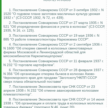
1. Постановление Совнаркома СССР от 3 октября 1932 г. N
1520 "О годовом плане заготовок масличных культур урожая
1932 г." (СЗ СССР, 1932, N 72, ст. 439).
2. Постановление Совнаркома СССР от 27 марта 1935 г. N
521 "Об упорядочении финансов и учета в колхозах" (СЗ СССР,
1935, N 16, ст. 125).
3. Постановление Совнаркома СССР от 19 мая 1936 г. N
885 "О работе
племзаготконторы
Наркомзема
СССР".
4. Постановление Совнаркома СССР от 2 сентября 1936 г.
N 1600 "Об откорме свиней в колхозных свинотоварных
фермах Московской и Ленинградской областей для
мясокомбинатов
Наркомпищепрома
".
5. Постановление Совнаркома СССР от 11 февраля 1937 г.
N 232 "О торговле картофелем".
6. Постановление Совнаркома СССР от 28 февраля 1937 г.
N 356 "Об организации откорма бычков в колхозах Азово-
Черноморского края для продажи "
Заготскоту
"НКПП СССР
сверх плана обязательной поставки".
7. Постановление Экономсовета при СНК СССР от 23
апреля 1938 г. N 232 "Об отмене авансирования колхозами
племзаготконтор
".
8. Постановление Экономсовета при СНК СССР от 14 июня
1938 г. "Об организации и оплате труда в колхозных молочных
товарных фермах" (протокол N 46, пункт 20).