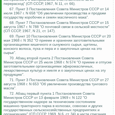
перерасход" (СП СССР, 1967, N 11, ст. 66).
67. Пункт 3 Постановления Совета Министров СССР от 14
июля 1967 г. N 658 "Об увеличении производства и продажи
государству коробочек и семян масличного мака".
68. Пункт 7 Постановления Совета Министров СССР от 15
августа 1967 г. N 788 "О почтовой связи в сельской местности"
(СП СССР, 1967, N 21, ст. 147).
69. Пункт 10 Постановления Совета Министров СССР от 20
мая 1968 г. N 352 "О приеме и хранении заготовительными
организациями кишечного и сычужного сырья, щетины,
конского волоса, пуха и пера и о закупочных ценах на это
сырье".
70. Абзац второй пункта 2 Постановления Совета
Министров СССР от 25 июля 1968 г. N 574 "О приеме и отпуске
заготовительными организациями эфиромасличных,
лекарственных культур и хмеля и о закупочных ценах на эту
продукцию".
71. Пункт 3 Постановления Совета Министров СССР от 27
августа 1968 г. N 653 "Об увеличении производства тунгового
масла".
72.
Абзац первый пункта 1 Постановления Совета
Министров СССР от 13 февраля 1969 г. N 122 "О
государственном надзоре за техническим состоянием
машинно-тракторного парка в колхозах, совхозах и других
государственных сельскохозяйственных предприятиях и
организациях" (СП СССР, 1969, N 6, ст. 34) в части списания