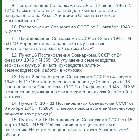
9. Постановление Совнаркома СССР от 12 июля 1940 г. N
1240 "О скотопрогонных трактах для импортного скота,
поступающего на Алма-Атинский и Семипалатинский
мясокомбинаты".
10. Распоряжение Совнаркома СССР от 31 октября 1943 г.
N 20827.
11. Постановление Совнаркома СССР от 12 мая 1944 г. N
531 "О мероприятиях по дальнейшему развитию
животноводства в колхозах Казахской ССР".
12. Пункт 16 Постановления Совнаркома СССР от 24
февраля 1945 г. N 359 "Об улучшении семеноводства
зерновых культур" в части руководства элитно-
семеноводческой работой в колхозах.
13. Пункт 2 распоряжения Совнаркома СССР от 4 августа
1945 г. N 11716 в части распространения действия пункта 16
Постановления Совнаркома СССР от 24 февраля 1945 г. N 359
в отношении руководства элитно-семеноводческой работой в
колхозах.
14. Пункты 9, 10 и 11 Постановления Совнаркома СССР от
9 ноября 1945 г. N 2860 "О мерах помощи Ханты-Мансийскому
национальному округу".
15. Пункты 7 и 16 Постановления Совнаркома СССР от 15
марта 1946 г. N 580 "Об оказании помощи колхозам и
населению Ненецкого национального округа Архангельской
области".