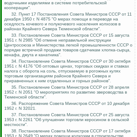
водочными изделиями в системе потребительской
кооперации".
32. Пункт 17 Постановления Совета Министров СССР от 11
декабря 1950 г. N 4875 "О мерах помощи в переводе на
оседлость кочевого и полукочевого населения колхозов в
районах Крайнего Севера Тюменской области".
33. Постановление Совета Министров СССР от 15 августа
1951 г. N 2985 "Об отмене неправильной инструкции
Центросоюза и Министерства легкой промышленности СССР о
порядке встречной продажи товаров сдатчикам хлопка-сырца,
кенафа, джута и канатника".
34. Постановление Совета Министров СССР от 30 октября
1951 г. N 4176 "Об оптовых ценах, торговых скидках и ставках
налога с оборота на соль, отпускаемую в рогожных кулях
торговым организациям районов Крайнего Севера и
приравненных к ним отдаленных и горных районов".
35. Постановление Совета Министров СССР от 28 апреля
1952 г. N 2051 "О мероприятиях по развитию звероводства в
Тюменской области".
36. Распоряжение Совета Министров СССР от 10 декабря
1952 г. N 32021.
37. Постановление Совета Министров СССР от 25 августа
1953 г. N 2261 "Об улучшении торговли керосином в сельской
местности".
38. Постановление Совета Министров СССР от 17 октября
1953 г. N 2649 "О мерах помощи колхозам в строительстве