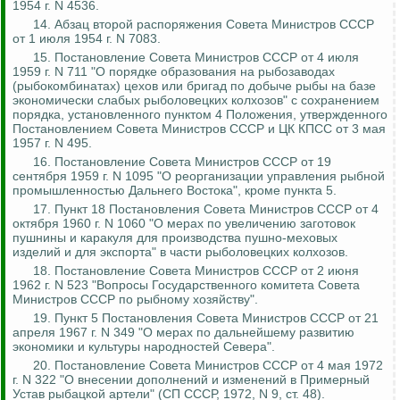
1954 г. N 4536.
14. Абзац второй распоряжения Совета Министров СССР
от 1 июля 1954 г. N 7083.
15.
Постановление Совета Министров СССР от 4 июля
1959 г. N 711 "О порядке образования на рыбозаводах
(рыбокомбинатах) цехов или бригад по добыче рыбы на базе
экономически слабых рыболовецких колхозов" с сохранением
порядка, установленного пунктом 4 Положения, утвержденного
Постановлением Совета Министров СССР и ЦК КПСС от 3 мая
1957 г. N 495.
16. Постановление Совета Министров СССР от 19
сентября 1959 г. N 1095 "О реорганизации управления рыбной
промышленностью Дальнего Востока", кроме пункта 5.
17. Пункт 18 Постановления Совета Министров СССР от 4
октября 1960 г. N 1060 "О мерах по увеличению заготовок
пушнины и каракуля для производства пушно-меховых
изделий и для экспорта" в части рыболовецких колхозов.
18. Постановление Совета Министров СССР от 2 июня
1962 г. N 523 "Вопросы Государственного комитета Совета
Министров СССР по рыбному хозяйству".
19. Пункт 5 Постановления Совета Министров СССР от 21
апреля 1967 г. N 349 "О мерах по дальнейшему развитию
экономики и культуры народностей Севера".
20. Постановление Совета Министров СССР от 4 мая 1972
г. N 322 "О внесении дополнений и изменений в Примерный
Устав рыбацкой артели" (СП СССР, 1972, N 9, ст. 48).