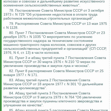
колхозах и совхозах и дальнейшему развитию искусственного
осеменения сельскохозяйственных животных".
78. Постановление Совета Министров СССР от 3 октября
1973 г. N 729 "Об устранении недостатков в оплате труда
работников межколхозных строительных организаций".
79. Распоряжение Совета Министров СССР от 13 мая 1975
г. N 1128.
80. Пункт 7 Постановления Совета Министров СССР от 23
декабря 1975 г. N 1035 "О мероприятиях по усилению
государственного надзора за техническим состоянием
машинно-тракторного парка колхозов, совхозов и других
сельскохозяйственных предприятий и организаций" (СП СССР,
1976, N 4, ст. 13) в части колхозов.
81. Пункт 3 и абзац третий пункта 7 Постановления Совета
Министров СССР от 30 марта 1976 г. N 210 "О мерах по
увеличению производства и закупок лука и чеснока".
82. Пункт 8 распоряжения Совета Министров СССР от 25
января 1977 г. N 171.
83. Абзац третий пункта 2 Постановления Совета
Министров СССР от 18 апреля 1977 г. N 301 "О дальнейшем
развитии кролиководства".
84. Абзац третий пункта 3 Постановления Совета
Министров СССР от 9 августа 1979 г. N 764 "Об увеличении
производства и закупок пушнины клеточного звероводства и
улучшении ее качества".
85. Абзац второй пункта 5 распоряжения Совета Министров