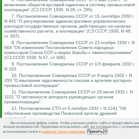
включении обществ кустарей-одиночек в систему промысловой
кооперации" (СЗ СССР, 1930, N 26, ст. 295).
7. Постановление Совнаркома СССР от 15 сентября 1930 г.
N 441 "О регулировании административно-управленческих
расходов государственных органов, действующих на началах
хозяйственного расчета, и кооперации" (СЗ СССР, 1930, N 48,
ст. 507).
8. Постановление Совнаркома СССР от 23 ноября 1930 г. N
664 "Об изменении Постановления Совета народных
комиссаров Союза ССР о мерах борьбы с
лжекооперативами
"
(СЗ СССР, 1930, N 57, ст. 606).
9. Постановление Совнаркома СССР от 1/3 февраля 1932 г.
N 103.
10. Постановление Совнаркома СССР от 9 марта 1932 г. N
293 "О взыскании задолженности союзам и артелям кустарно-
промысловой кооперации".
11. Постановление Совнаркома СССР от 23 июля 1932 г. N
1151 "О численности аппарата руководящих органов
промкооперации".
12. Постановление СТО от 5 октября 1932 г. N 1241 "Об
обеспечении производства Палехской артели древней
живописи".
Мы используем файлы cookie. Чтобы улучшить работу сайта и предоставить ва
13. Постановление СТО от 23 сентября 1933 г. N 835.
больше возможностей. Продолжая использовать сайт, вы соглашаетесь с условиям
14. Постановление Совнаркома СССР от 4 августа 1934 г. N
Принять
X
использования cookie и
сервисов сбора статистики
.
1848 "О запрещении повышать арендную плату за торговые