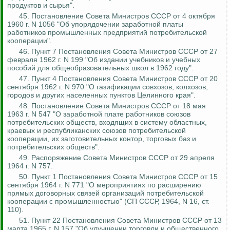
продуктов и сырья".
45. Постановление Совета Министров СССР от 4 октября
1960 г. N 1056 "Об упорядочении заработной платы
работников промышленных предприятий потребительской
кооперации".
46. Пункт 7 Постановления Совета Министров СССР от 27
февраля 1962 г. N 199 "Об издании учебников и учебных
пособий для общеобразовательных школ в 1962 году".
47. Пункт 4 Постановления Совета Министров СССР от 20
сентября 1962 г. N 970 "О газификации совхозов, колхозов,
городов и других населенных пунктов Целинного края".
48. Постановление Совета Министров СССР от 18 мая
1963 г. N 547 "О заработной плате работников союзов
потребительских обществ, входящих в систему областных,
краевых и республиканских союзов потребительской
кооперации, их заготовительных контор, торговых баз и
потребительских обществ".
49. Распоряжение Совета Министров СССР от 29 апреля
1964 г. N 757.
50. Пункт 1 Постановления Совета Министров СССР от 15
сентября 1964 г. N 771 "О мероприятиях по расширению
прямых договорных связей организаций потребительской
кооперации с промышленностью" (СП СССР, 1964, N 16, ст.
110).
51. Пункт 22 Постановления Совета Министров СССР от 13
марта 1965 г. N 157 "Об улучшении торговли и общественного