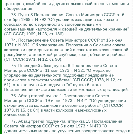
тракторов, комбайнов и других сельскохозяйственных машин и
оборудования.
73. Пункт 3 Постановления Совета Министров СССР от 6
октября 1969 г. N 792 "Об условиях закладки в колхозах и
совхозах по договоренности с заготовительными
организациями картофеля и овощей на длительное хранение"
(СП СССР, 1969, N 23, ст. 136).
74. Постановление Совета Министров СССР от 16 июня
1971 г. N 392 "Об утверждении Положения о Союзном совете
колхозов и примерных положений о советах колхозов союзной
республики, автономной республики, края, области и района"
(СП СССР, 1971, N 12, ст. 90).
75.
Последний абзац пункта 6 Постановления Совета
Министров СССР от 11 мая 1973 г. N 321 "О мерах по
упорядочению деятельности подсобных предприятий и
промыслов в сельском хозяйстве" (СП СССР, 1973, N 12, ст.
61), а также пункт 4 и подпункт "а" пункта 6 этого
Постановления в части колхозов и межколхозных организаций.
76. Абзац второй пункта 1 Постановления Совета
Министров СССР от 19 июня 1973 г. N 421 "Об упорядочении
отходничества колхозников на сезонные работы" (СП СССР,
1973, N 15, ст. 84) в части колхозов и межколхозных
организаций.
77. Абзац третий подпункта "в"пункта 15 Постановления
Совета Министров СССР от 5 июля 1973 г. N 479 "О
дополнительных мерах по улучшению воспроизводства стада в