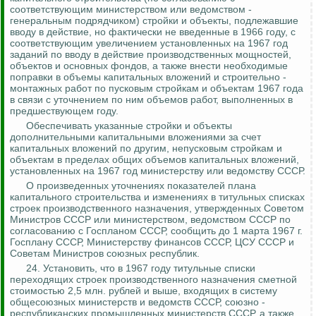
соответствующим министерством или ведомством -
генеральным подрядчиком) стройки и объекты, подлежавшие
вводу в действие, но фактически не введенные в 1966 году, с
соответствующим
увеличением
установленных на 1967 год
заданий по вводу в действие производственных мощностей,
объектов и основных фондов, а также внести необходимые
поправки в объемы капитальных вложений и
строительно -
монтажных
работ по пусковым стройкам и объектам 1967 года
в связи с уточнением по ним объемов работ, выполненных в
предшествующем году.
Обеспечивать указанные стройки и объекты
дополнительными капитальными вложениями за счет
капитальных вложений по другим, непусковым стройкам и
объектам в пределах общих объемов капитальных вложений,
установленных на 1967 год министерству или ведомству СССР.
О произведенных уточнениях показателей плана
капитального строительства и изменениях в титульных списках
строек производственного назначения, утвержденных Советом
Министров СССР или министерством, ведомством СССР по
согласованию с Госпланом СССР, сообщить до 1 марта 1967 г.
Госплану СССР, Министерству финансов СССР, ЦСУ СССР и
Советам Министров союзных республик.
24. Установить, что в 1967 году титульные списки
переходящих строек производственного назначения сметной
стоимостью 2,5 млн. рублей и выше, входящих в систему
общесоюзных министерств и ведомств СССР,
союзно -
республиканских
промышленных министерств СССР, а также