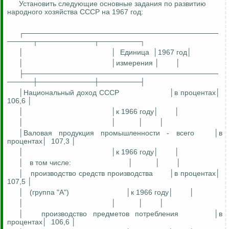
Установить следующие основные задания по развитию
народного хозяйства СССР на 1967 год:
┌──────────────────────────────────────
─────┬───────────┬────────┐
│
│
Единица
│1967 год│
│
│измерения │
│
├──────────────────────────────────────
─────┼───────────┼────────┤
│Национальный доход СССР
│в процентах│
106,6 │
│
│к 1966 году│
│
│
│
│
│
│Валовая продукция промышленности - всего
│в
процентах│
107,3 │
│
│к 1966 году│
│
│
в том числе:
│
│
│
│
производство сре
дств пр
оизводства
│в процентах│
107,5 │
│
(группа "А")
│к 1966 году│
│
│
│
│
│
│
производство предметов потребления
│в
процентах│
106,6 │