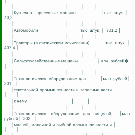
│
│
│
│
│
│
Кузнечно - прессовые
машины
│тыс. штук
│
40,2 │
│
│
│
│
│Автомобили
│тыс. штук
│
731,2 │
│
│
│
│
│Тракторы (в физическом исчислении)
│тыс. штук
│
407,4 │
│
│
│
│
│Сельскохозяйственные машины
│млн. рублей�
│
│
│
│
│
│Технологическое оборудование для
│млн. рублей│
301
│
│текстильной промышленности и запасные части│
│
│
│к нему
│
│
│
│
│
│
│
│Технологическое оборудование для
пищевой
,
│млн.
рублей│
302
│
│мясной, молочной и рыбной промышленности и │
│
│