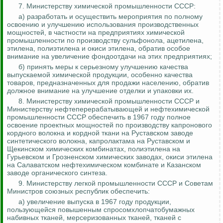
7. Министерству химической промышленности СССР:
а) разработать и осуществить мероприятия по полному
освоению и улучшению использования производственных
мощностей, в частности на предприятиях химической
промышленности по производству
сульфонола
, ацетилена,
этилена, полиэтилена и окиси этилена, обратив особое
внимание на увеличение фондоотдачи на этих предприятиях;
б) принять меры к серьезному улучшению качества
выпускаемой химической продукции, особенно качества
товаров, предназначенных для продажи населению, обратив
должное внимание на улучшение отделки и упаковки их.
8.
Министерству химической промышленности СССР и
Министерству нефтеперерабатывающей и нефтехимической
промышленности СССР обеспечить в 1967 году полное
освоение проектных мощностей по производству капронового
кордного волокна и кордной ткани на
Руставском
заводе
синтетического волокна,
капролактама
на
Руставском
и
Щекинском
химических комбинатах, полиэтилена на
Гурьевском и Грозненском химических заводах, окиси этилена
на
Салаватском
нефтехимическом комбинате и Казанском
заводе органического синтеза.
9. Министерству легкой промышленности СССР и Советам
Министров союзных республик обеспечить:
а) увеличение выпуска в 1967 году продукции,
пользующейся повышенным спросомхлопчатобумажных
набивных тканей, мерсеризованных тканей, тканей с