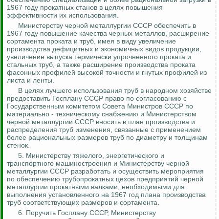
1967 году прокатных станов в целях повышения
эффективности их использования.
Министерству черной металлургии СССР обеспечить в
1967 году повышение качества черных металлов, расширение
сортамента проката и труб, имея в виду увеличение
производства дефицитных и экономичных видов продукции,
увеличение выпуска термически упрочненного проката и
стальных труб, а также расширение производства проката
фасонных профилей высокой точности и гнутых профилей из
листа и ленты.
В целях лучшего использования труб в народном хозяйстве
предоставить Госплану СССР право по согласованию с
Государственным комитетом Совета Министров СССР по
материально - техническому снабжению и Министерством
черной металлургии СССР вносить в план производства и
распределения труб изменения, связанные с применением
более рациональных размеров труб по диаметру и толщинам
стенок.
5. Министерству тяжелого, энергетического и
транспортного машиностроения и Министерству черной
металлургии СССР разработать и осуществить мероприятия
по обеспечению трубопрокатных цехов предприятий черной
металлургии прокатными валками, необходимыми для
выполнения
установленного на 1967 год плана производства
труб соответствующих размеров и сортамента.
6. Поручить Госплану СССР, Министерству