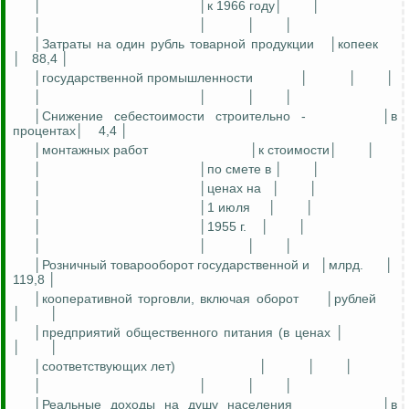
│
│к 1966 году│
│
│
│
│
│
│Затраты на один рубль товарной продукции
│копеек
│
88,4 │
│государственной промышленности
│
│
│
│
│
│
│
│Снижение себестоимости строительно -
│в
процентах│
4,4 │
│монтажных работ
│к стоимости│
│
│
│по смете
в
│
│
│
│ценах
на
│
│
│
│1 июля
│
│
│
│1955 г.
│
│
│
│
│
│
│Розничный товарооборот
государственной
и
│млрд.
│
119,8 │
│кооперативной торговли, включая оборот
│рублей
│
│
│предприятий общественного питания (в ценах │
│
│
│соответствующих лет)
│
│
│
│
│
│
│
│Реальные доходы на душу населения
│в