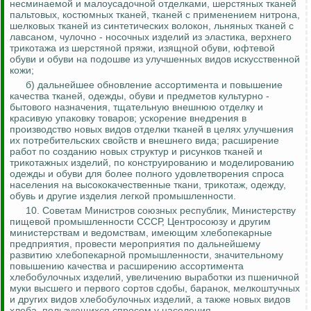
несминаемой и малоусадочной отделками, шерстяных тканей
пальтовых, костюмных тканей, тканей с применением нитрона,
шелковых тканей из синтетических волокон, льняных тканей с
лавсаном, чулочно - носочных изделий из эластика, верхнего
трикотажа из шерстяной пряжи, изящной обуви, юфтевой
обуви и обуви на подошве из улучшенных видов
искусственной
кожи;
б) дальнейшее обновление ассортимента и повышение
качества тканей, одежды, обуви и предметов культурно -
бытового назначения, тщательную внешнюю отделку и
красивую упаковку товаров; ускорение внедрения в
производство новых видов отделки тканей в целях улучшения
их потребительских свойств и внешнего вида; расширение
работ по созданию новых структур и рисунков тканей и
трикотажных изделий, по конструированию и моделированию
одежды и обуви для более полного удовлетворения спроса
населения на высококачественные ткани, трикотаж, одежду,
обувь и другие изделия легкой промышленности.
10.
Советам Министров союзных республик, Министерству
пищевой промышленности СССР, Центросоюзу и другим
министерствам и ведомствам, имеющим хлебопекарные
предприятия, провести мероприятия по дальнейшему
развитию хлебопекарной промышленности, значительному
повышению качества и расширению ассортимента
хлебобулочных изделий, увеличению выработки из пшеничной
муки высшего и первого сортов сдобы, баранок, мелкоштучных
и других видов хлебобулочных изделий, а также новых видов
хлеба, пользующихся спросом у населения.