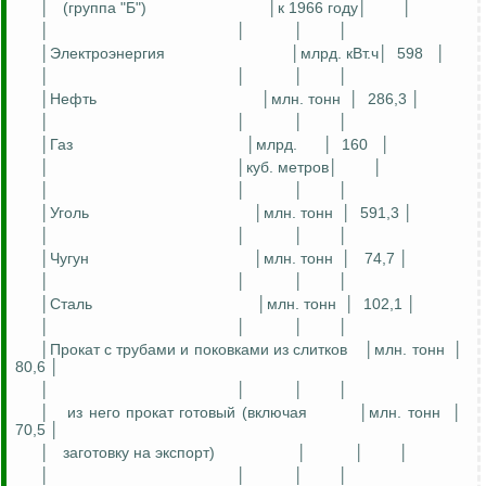
│
(группа "Б")
│к 1966 году│
│
│
│
│
│
│Электроэнергия
│млрд.
кВт
.ч
│
598
│
│
│
│
│
│Нефть
│млн. тонн
│
286,3 │
│
│
│
│
│Газ
│млрд.
│
160
│
│
│куб. метров│
│
│
│
│
│
│Уголь
│млн. тонн
│
591,3 │
│
│
│
│
│Чугун
│млн. тонн
│
74,7 │
│
│
│
│
│Сталь
│млн. тонн
│
102,1 │
│
│
│
│
│Прокат с трубами и поковками из слитков
│млн. тонн
│
80,6 │
│
│
│
│
│
из него прокат готовый (включая
│млн. тонн
│
70,5 │
│
заготовку на экспорт)
│
│
│
│
│
│
│