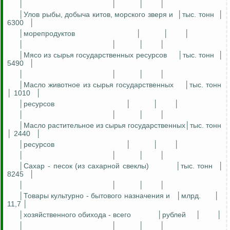
│
│
│
│
│Улов рыбы, добыча китов, морского зверя и
│тыс. тонн
│
6300
│
│морепродуктов
│
│
│
│
│
│
│
│Мясо из сырья государственных ресурсов
│тыс. тонн
│
5490
│
│
│
│
│
│Масло животное из сырья государственных
│тыс. тонн
│ 1010
│
│ресурсов
│
│
│
│
│
│
│
│Масло растительное из сырья
государственных│тыс
. тонн
│ 2440
│
│ресурсов
│
│
│
│
│
│
│
│Сахар - песок (из сахарной свеклы)
│тыс. тонн
│
8245
│
│
│
│
│
│Товары культурно - бытового назначения и
│млрд.
│
11,7 │
│хозяйственного обихода - всего
│рублей
│
│
│
│
│
│