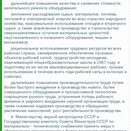
дальнейшее повышение качества и снижение стоимости
капитального ремонта оборудования;
экономное расходование сырья, материалов, топлива,
тепловой и электрической энергии во всех отраслях народного
хозяйства, максимальное использование отходов и вторичного
сырья, а также вовлечение в производство и строительство
сверхнормативных остатков материальных ценностей,
неустановленного и излишнего оборудования, машин и
механизмов;
рациональное использование трудовых ресурсов во всех
районах страны, своевременное обеспечение пусковых
объектов рабочей силой, трудоустройство молодежи,
оканчивающей общеобразовательные школы в 1967 году, и
подготовку из ее числа квалифицированных рабочих, лучшее
использование в течение всего года рабочей силы в колхозах и
совхозах;
дальнейшее повышение производительности труда путем
более быстрого внедрения в производство нового, более
совершенного оборудования и прогрессивной технологии,
сокращения ручного труда, устранения потерь рабочего
времени и широкого внедрения научной организации труда, а
также снижение издержек производства и обращения,
увеличение накоплений, рост рентабельности производства.
4. Министерству черной металлургии СССР и
Государственному комитету Совета Министров СССР по
материально - техническому снабжению принять меры к
обеспечению специализации и более рациональной загрузки в