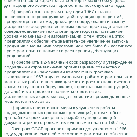
списков объекты, строительство которых можно без ущерба
для народного хозяйства перенести на последующие годы;
б) разработать в первом полугодии 1967 г. планы
технического перевооружения действующих предприятий,
предусмотрев в них модернизацию оборудования и замену
устаревшего оборудования новым, более производительным,
совершенствование технологии производства, повышение
уровня механизации и автоматизации, с тем чтобы на этих
предприятиях обеспечить значительное увеличение выпуска
продукции с меньшими затратами, чем это было бы достигнуто
при строительстве новых или расширении действующих
предприятий;
в) обеспечить в 2-месячный срок разработку и утверждение
подрядными строительными организациями совместно с
предприятиями - заказчиками комплексных графиков
выполнения в 1967 году по пусковым стройкам строительных и
монтажных работ и поставки для этих строек технологического
и комплектующего оборудования, строительных конструкций,
деталей и материалов в полном соответствии с
установленными сроками ввода в действие производственных
мощностей и объектов;
г) принять оперативные меры к улучшению работы
подведомственных проектных организаций, с
тем
чтобы в
кратчайшие сроки завершить разработку недостающей
документации по стройкам, включенным в план на 1967 год.
Госстрою СССР проверить причины допущенного в 1966
году удорожания сметной стоимости строительства объектов