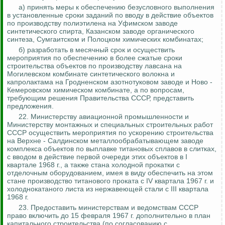
а) принять меры к обеспечению безусловного выполнения
в установленные сроки заданий по вводу в действие объектов
по производству полиэтилена на Уфимском заводе
синтетического спирта, Казанском заводе органического
синтеза,
Сумгаитском
и Полоцком химических комбинатах;
б) разработать в месячный срок и осуществить
мероприятия по обеспечению в более сжатые сроки
строительства объектов по производству лавсана на
Могилевском комбинате синтетического волокна и
капролактама
на Гродненском азотнотуковом заводе и Ново -
Кемеровском химическом комбинате, а по вопросам,
требующим решения Правительства СССР, представить
предложения.
22.
Министерству авиационной промышленности и
Министерству монтажных и специальных строительных работ
СССР осуществить мероприятия по ускорению строительства
на Верхне -
Салдинском
металлообрабатывающем заводе
комплекса объектов по выплавке титановых сплавов в слитках,
с вводом в действие первой очереди этих объектов в I
квартале 1968 г., а также стана холодной прокатки с
отделочным оборудованием, имея в виду обеспечить на этом
стане производство титанового проката
с IV квартала 1967 г. и
холоднокатаного листа из нержавеющей стали с III квартала
1968 г.
23. Предоставить министерствам и ведомствам СССР
право включить до 15 февраля 1967 г. дополнительно в план
капитального строительства (по согласованию с