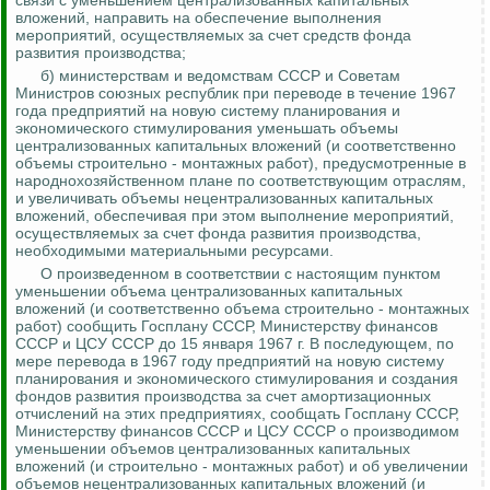
связи с уменьшением централизованных капитальных
вложений, направить на обеспечение выполнения
мероприятий, осуществляемых за счет средств фонда
развития производства;
б) министерствам и ведомствам СССР и Советам
Министров союзных республик при переводе в течение 1967
года предприятий на новую систему планирования и
экономического стимулирования уменьшать объемы
централизованных капитальных вложений (и соответственно
объемы
строительно - монтажных
работ), предусмотренные в
народнохозяйственном плане по соответствующим отраслям,
и увеличивать объемы нецентрализованных капитальных
вложений, обеспечивая при этом выполнение мероприятий,
осуществляемых за счет фонда развития производства,
необходимыми материальными ресурсами.
О произведенном в соответствии с настоящим пунктом
уменьшении объема централизованных капитальных
вложений (и соответственно объема
строительно - монтажных
работ) сообщить Госплану СССР, Министерству финансов
СССР и ЦСУ СССР до 15 января 1967 г. В последующем, по
мере перевода в 1967 году предприятий на новую систему
планирования и экономического стимулирования и создания
фондов развития производства за счет амортизационных
отчислений на этих предприятиях, сообщать Госплану СССР,
Министерству финансов СССР и ЦСУ СССР о производимом
уменьшении объемов централизованных капитальных
вложений (и
строительно - монтажных
работ) и об увеличении
объемов нецентрализованных капитальных вложений (и