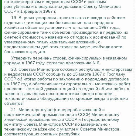
по министерствам и ведомствам СССР и союзным
республикам и о результатах доложить Совету Министров
СССР к 1 февраля 1967 г.
19. В целях ускорения строительства и ввода в действие
отдельных, имеющих особое значение для народного
хозяйства объектов установить, что, начиная с 1967 года,
финансирование таких объектов производится в пределах их
сметной стоимости, независимо от годовых ассигнований по
утвержденному плану капитальных вложений, с
предоставлением для этих строек по мере необходимости
банковского кредита.
Утвердить перечень строек, финансируемых в указанном
порядке в 1967 году, согласно приложению N 6.
20. Советам Министров союзных республик, министерствам
и ведомствам СССР сообщить до 15 марта 1967 г. Госплану
СССР об итогах работы по заключению подрядных договоров
на 1967 год и обеспеченности
строительно - монтажных
работ
проектно - сметной документацией на годовой объем работ, а
также о выявленных несоответствиях сроков поставки
технологического оборудования со сроками ввода в действие
объектов.
21. Министерству нефтеперерабатывающей и
нефтехимической промышленности СССР, Министерству
химической промышленности СССР и Государственному
комитету Совета Министров СССР по материально -
техническому снабжению с участием Советов Министров
соответствующих союзных республик: