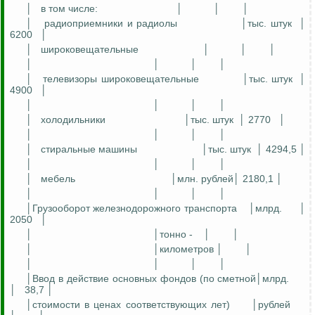
│
в том числе:
│
│
│
│
радиоприемники и радиолы
│тыс. штук
│
6200
│
│
широковещательные
│
│
│
│
│
│
│
│
телевизоры широковещательные
│тыс. штук
│
4900
│
│
│
│
│
│
холодильники
│тыс. штук
│ 2770
│
│
│
│
│
│
стиральные машины
│тыс. штук
│ 4294,5 │
│
│
│
│
│
мебель
│млн. рублей│ 2180,1 │
│
│
│
│
│Грузооборот железнодорожного транспорта
│млрд.
│
2050
│
│
│
тонно
-
│
│
│
│километров │
│
│
│
│
│
│Ввод в действие основных фондов (по
сметной│млрд
.
│
38,7 │
│стоимости в ценах соответствующих лет)
│рублей