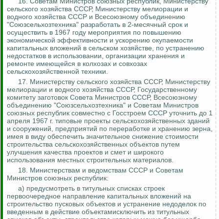
16.
Советам Министров союзных республик, Министерству
сельского хозяйства СССР, Министерству мелиорации и
водного хозяйства СССР и Всесоюзному объединению
"
Союзсельхозтехника
" разработать в 2-месячный срок и
осуществить в 1967 году мероприятия по повышению
экономической эффективности и ускорению окупаемости
капитальных вложений в сельском хозяйстве, по устранению
недостатков в использовании, организации хранения и
ремонте имеющейся в колхозах и совхозах
сельскохозяйственной техники.
17.
Министерству сельского хозяйства СССР, Министерству
мелиорации и водного хозяйства СССР, Государственному
комитету заготовок Совета Министров СССР, Всесоюзному
объединению "
Союзсельхозтехника
" и Советам Министров
союзных республик совместно с Госстроем СССР уточнить до 1
апреля 1967 г. типовые проекты сельскохозяйственных зданий
и сооружений, предприятий по переработке и хранению зерна,
имея в виду обеспечить значительное снижение стоимости
строительства сельскохозяйственных объектов путем
улучшения качества проектов
и смет и широкого
использования местных строительных материалов.
18. Министерствам и ведомствам СССР и Советам
Министров союзных республик:
а) предусмотреть в титульных списках строек
первоочередное направление капитальных вложений на
строительство пусковых объектов и устранение недоделок по
введенным в действие объектамисключить из титульных