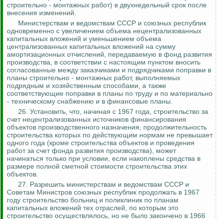
строительно - монтажных работ) в двухнедельный срок после
внесения изменений.
Министерствам и ведомствам СССР и союзных республик
одновременно с увеличением объема нецентрализованных
капитальных вложений и уменьшением объема
централизованных капитальных вложений на сумму
амортизационных отчислений, передаваемую в фонд развития
производства, в соответствии с настоящим пунктом вносить
согласованные между заказчиками и подрядчиками поправки в
планы
строительно - монтажных
работ, выполняемых
подрядным и хозяйственным способами, а также
соответствующие поправки в планы по труду и по материально
- техническому снабжению и в финансовые планы.
26.
Установить, что, начиная с 1967 года, строительство за
счет нецентрализованных источников финансирования
объектов производственного назначения, продолжительность
строительства которых по действующим нормам не превышает
одного года (кроме строительства объектов и проведения
работ за счет фонда развития производства), может
начинаться только при условии, если накоплены средства в
размере полной сметной стоимости строительства этих
объектов.
27. Разрешить министерствам и ведомствам СССР и
Советам Министров союзных республик продолжать в 1967
году строительство больниц и поликлиник по планам
капитальных вложений тех отраслей, по которым это
строительство осуществлялось, но не было закончено в 1966