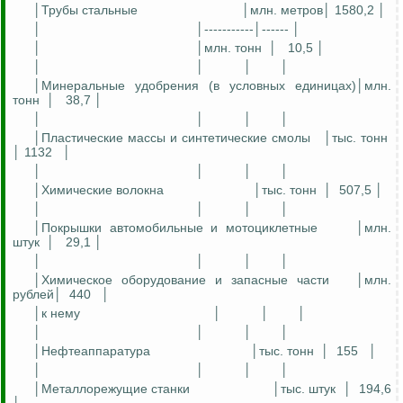
│Трубы стальные
│млн. метров│ 1580,2 │
│
│-----------│------ │
│
│млн. тонн
│
10,5 │
│
│
│
│
│Минеральные удобрения (в условных единицах)│млн.
тонн
│
38,7 │
│
│
│
│
│Пластические массы и синтетические смолы
│тыс. тонн
│ 1132
│
│
│
│
│
│Химические волокна
│тыс. тонн
│
507,5 │
│
│
│
│
│Покрышки автомобильные и мотоциклетные
│млн.
штук
│
29,1 │
│
│
│
│
│Химическое оборудование и запасные части
│млн.
рублей│
440
│
│к нему
│
│
│
│
│
│
│
│Нефтеаппаратура
│тыс. тонн
│
155
│
│
│
│
│
│Металлорежущие станки
│тыс. штук
│
194,6