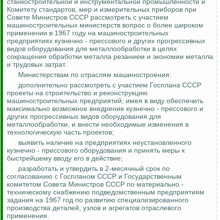
станкостроительной и инструментальной промышленности и
Комитету стандартов, мер и измерительных приборов при
Совете Министров СССР рассмотреть с участием
машиностроительных министерств вопрос о более широком
применении в 1967 году на машиностроительных
предприятиях
кузнечно - прессового
и других прогрессивных
видов оборудования для металлообработки в целях
сокращения обработки металла резанием и экономии металла
и трудовых затрат.
Министерствам по отраслям машиностроения:
дополнительно рассмотреть с участием Госплана СССР
проекты на строительство и реконструкцию
машиностроительных предприятий, имея в виду обеспечить
максимально возможное внедрение
кузнечно - прессового
и
других прогрессивных видов оборудования для
металлообработки, и внести необходимые изменения в
технологическую часть проектов;
выявить наличие на предприятиях неустановленного
кузнечно - прессового
оборудования и принять меры к
быстрейшему вводу его в действие;
разработать и утвердить в 2-месячный срок по
согласованию с Госпланом СССР и Государственным
комитетом Совета Министров СССР по материально -
техническому снабжению подведомственным предприятиям
задания на 1967 год по развитию специализированного
производства деталей, узлов и агрегатов отраслевого
применения.