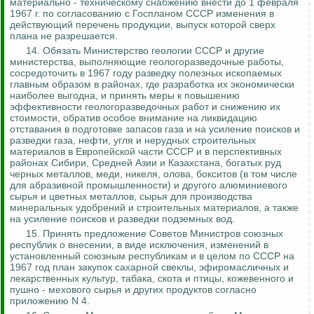
материально - техническому снабжению внести до 1 февраля
1967 г. по согласованию с Госпланом СССР изменения в
действующий перечень продукции, выпуск которой сверх
плана не разрешается.
14.
Обязать Министерство геологии СССР и другие
министерства, выполняющие геологоразведочные работы,
сосредоточить в 1967 году разведку полезных ископаемых
главным образом в районах, где разработка их экономически
наиболее выгодна, и принять меры к повышению
эффективности геологоразведочных работ и снижению их
стоимости, обратив особое внимание на ликвидацию
отставания в подготовке запасов газа и на усиление поисков и
разведки газа, нефти, угля и нерудных
строительных
материалов в Европейской части СССР и в перспективных
районах Сибири, Средней Азии и Казахстана, богатых руд
черных металлов, меди, никеля, олова, бокситов (в том числе
для абразивной промышленности) и другого алюминиевого
сырья и цветных металлов, сырья для производства
минеральных удобрений и строительных материалов, а также
на усиление поисков и разведки подземных вод.
15.
Принять предложение Советов Министров союзных
республик о внесении, в виде исключения, изменений в
установленный союзным республикам и в целом по СССР на
1967 год план закупок сахарной свеклы, эфиромасличных и
лекарственных культур, табака, скота и птицы, кожевенного и
пушно - мехового сырья и других продуктов согласно
приложению N 4.