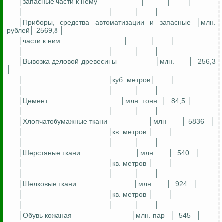
│запасные части к нему
│
│
│
│
│
│
│
│Приборы, средства автоматизации и запасные │млн.
рублей│ 2569,8 │
│части к ним
│
│
│
│
│
│
│
│Вывозка деловой древесины
│млн.
│
256,3
│
│
│куб. метров│
│
│
│
│
│
│Цемент
│млн. тонн
│
84,5 │
│
│
│
│
│Хлопчатобумажные ткани
│млн.
│ 5836
│
│
│кв. метров │
│
│
│
│
│
│Шерстяные ткани
│млн.
│
540
│
│
│кв. метров │
│
│
│
│
│
│Шелковые ткани
│млн.
│
924
│
│
│кв. метров │
│
│
│
│
│
│Обувь кожаная
│млн. пар
│
545
│