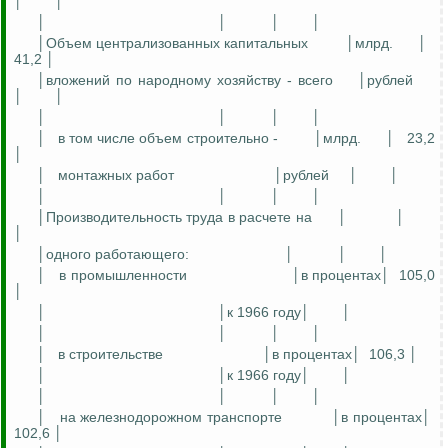
│
│
│
│
│
│
│Объем
централизованных
капитальных
│млрд.
│
41,2 │
│вложений по народному хозяйству - всего
│рублей
│
│
│
│
│
│
│
в том числе объем строительно -
│млрд.
│
23,2
│
│
монтажных работ
│рублей
│
│
│
│
│
│
│Производительность труда в расчете
на
│
│
│
│одного работающего:
│
│
│
│
в промышленности
│в процентах│
105,0
│
│
│к 1966 году│
│
│
│
│
│
│
в строительстве
│в процентах│
106,3 │
│
│к 1966 году│
│
│
│
│
│
│
на железнодорожном транспорте
│в процентах│
102,6 │