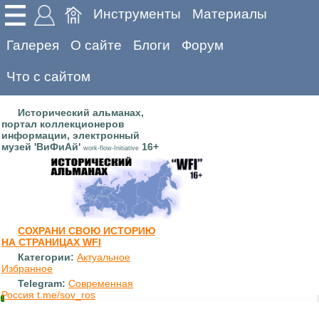
Инструменты
Материалы
Галерея
О сайте
Блоги
Форум
Что с сайтом
Исторический альманах,
портал коллекционеров
информации, электронный
музей 'ВиФиАй'
16+
work-flow-Initiative
СОХРАНИ СВОЮ ИСТОРИЮ
НА СТРАНИЦАХ WFI
Категории:
Актуальное
Избранное
Telegram:
Современная
Россия t.me/sov_ros