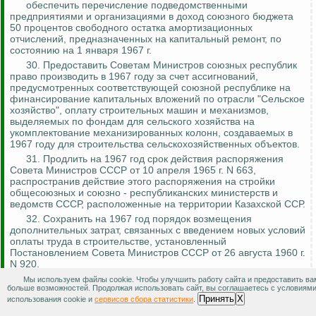
обеспечить перечисление подведомственными
предприятиями и организациями в доход союзного бюджета
50 процентов свободного остатка амортизационных
отчислений, предназначенных на капитальный ремонт, по
состоянию на 1 января 1967 г.
30. Предоставить Советам Министров союзных республик
право производить в 1967 году за счет ассигнований,
предусмотренных соответствующей союзной республике на
финансирование капитальных вложений по отрасли "Сельское
хозяйство", оплату строительных машин и механизмов,
выделяемых по фондам для сельского хозяйства на
укомплектование механизированных колонн, создаваемых в
1967 году для строительства сельскохозяйственных объектов.
31. Продлить на 1967 год срок действия распоряжения
Совета Министров СССР от 10 апреля 1965 г. N 663,
распространив действие этого распоряжения на стройки
общесоюзных и
союзно - республиканских
министерств и
ведомств СССР, расположенные на территории Казахской ССР.
32. Сохранить на 1967 год порядок возмещения
дополнительных затрат, связанных с введением новых условий
оплаты труда в строительстве, установленный
Постановлением Совета Министров СССР от 26 августа 1960 г.
N 920.
33. Госплану СССР в соответствии с утвержденными
Мы используем файлы cookie. Чтобы улучшить работу сайта и предоставить ва
больше возможностей. Продолжая использовать сайт, вы соглашаетесь с условиям
планами подрядных
строительно - монтажных
работ и работ
Принять
X
использования cookie и
сервисов сбора статистики
.
проектных организаций на 1967 год установить союзным
республикам, министерствам и ведомствам СССР численность