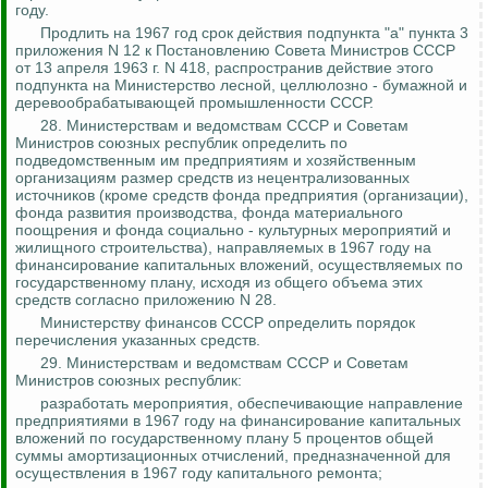
году.
Продлить на 1967 год срок действия подпункта "а" пункта 3
приложения N 12 к Постановлению Совета Министров СССР
от 13 апреля 1963 г. N 418, распространив действие этого
подпункта на Министерство лесной,
целлюлозно - бумажной
и
деревообрабатывающей промышленности СССР.
28.
Министерствам и ведомствам СССР и Советам
Министров союзных республик определить по
подведомственным им предприятиям и хозяйственным
организациям размер средств из нецентрализованных
источников (кроме средств фонда предприятия (организации),
фонда развития производства, фонда материального
поощрения и фонда социально - культурных мероприятий и
жилищного строительства), направляемых в 1967 году на
финансирование капитальных вложений, осуществляемых по
государственному плану, исходя из общего объема этих
средств согласно
приложению N 28.
Министерству финансов СССР определить порядок
перечисления указанных средств.
29. Министерствам и ведомствам СССР и Советам
Министров союзных республик:
разработать мероприятия, обеспечивающие направление
предприятиями в 1967 году на финансирование капитальных
вложений по государственному плану 5 процентов общей
суммы амортизационных отчислений, предназначенной для
осуществления в 1967 году капитального ремонта;