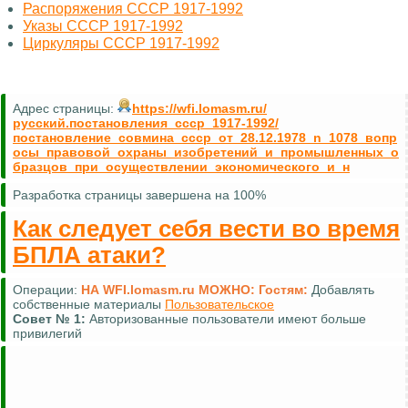
Распоряжения СССР 1917-1992
Указы СССР 1917-1992
Циркуляры СССР 1917-1992
Адрес страницы:
https://wfi.lomasm.ru/
русский.постановления_ссср_1917-1992/
постановление_совмина_ссср_от_28.12.1978_n_1078_вопр
осы_правовой_охраны_изобретений_и_промышленных_о
бразцов_при_осуществлении_экономического_и_н
Разработка страницы завершена на 100%
Как следует себя вести во время
БПЛА атаки?
Операции:
НА WFI.lomasm.ru МОЖНО:
Гостям:
Добавлять
собственные материалы
Пользовательское
Совет №
1:
Авторизованные пользователи имеют больше
привилегий