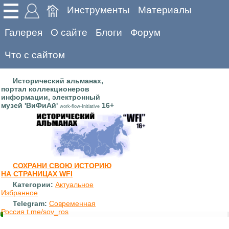
Инструменты
Материалы
Галерея
О сайте
Блоги
Форум
Что с сайтом
Исторический альманах,
портал коллекционеров
информации, электронный
музей 'ВиФиАй'
16+
work-flow-Initiative
СОХРАНИ СВОЮ ИСТОРИЮ
НА СТРАНИЦАХ WFI
Категории:
Актуальное
Избранное
Telegram:
Современная
Россия t.me/sov_ros