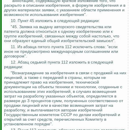
"аннотацию, содержащую краткое изложение того, что
раскрыто в описании изобретения, в формуле изобретения и в
других материалах заявки, с указанием области применения и
возможности использования изобретения".
10. Пункт 45 изложить в следующей редакции:
"45. Заявка на выдачу авторского свидетельства или
патента должна относиться к одному изобретению или к
группе изобретений, связанных между собой настолько, что
они образуют единый общий изобретательский замысел".
11. Из абзаца пятого пункта 112 исключить слова: "если
иное не предусмотрено международным соглашением или
договором".
12. Абзац седьмой пункта 112 изложить в следующей
редакции:
"Вознаграждение за изобретения в связи с продажей на них
лицензий, а также с передачей в страны, которым не
принадлежит право на изобретения, технической
документации на объекты техники и технологии, созданные с
использованием этих изобретений, в случаях возмещения
затрат на разработку указанных объектов, определяется в
размере до 3 процентов сумм, полученных соответственно от
продажи лицензий или в качестве возмещения затрат на
разработку, и выплачивается авторам изобретений
Государственным комитетом СССР по делам изобретений и
открытий за счет средств, перечисленных Комитету в
установленном порядке".