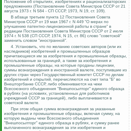
Положение об открытиях, изобретениях и рационализаторских
предложениях (Постановление Совета Министров СССР от 21
августа 1973 г. N 584 - СП СССР, 1973, N 19, ст. 109).
В абзаце третьем пункта 12 Постановления Совета
Министров СССР от 19 мая 1967 г. N 449 "О мерах по
улучшению патентно-лицензионной работы в стране" в
редакции Постановления Совета Министров СССР от 2 июля
1974 г. N 538 (СП СССР, 1974, N 15, ст. 86) слово "советской"
заменить словом "иностранной".
4.
Установить, что по желанию советских авторов (или их
наследников) изобретений и промышленных образцов
причитающиеся им за изобретения и промышленные образцы,
использованные за границей, а также за изобретения и
промышленные образцы, на которые проданы лицензии,
суммы вознаграждения в иностранной валюте, поступившие из
других стран через Государственный комитет СССР по делам
изобретений и открытий, перечисляются на счет типа "Б" во
Внешторгбанке СССР
, либо обмениваются на чеки
Всесоюзного объединения "Внешпосылторг" единого образца
в рублях (на условиях, установленных для работников
учреждений СССР за границей), либо выплачиваются в
советской валюте.
При этом общая сумма вознаграждения за указанные
изобретения и промышленные образцы, включая сумму, на
которую выданы чеки Всесоюзного объединения
"Внешпосылторг" единого образца в рублях, и сумму ранее
выплаченного вознаграждения за эти изобретения и