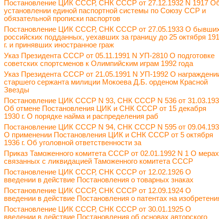
Постановление ЦИК СССР, СНК СССР от 27.12.1932 N 1917 О
установлении единой паспортной системы по Союзу ССР и
обязательной прописки паспортов
Постановление ЦИК СССР, СНК СССР от 27.05.1933 О бывши
российских подданных, уехавших за границу до 25 октября 19
г. и принявших иностранное граж
Указ Президента СССР от 05.11.1991 N УП-2810 О подготовке
советских спортсменов к Олимпийским играм 1992 года
Указ Президента СССР от 21.05.1991 N УП-1992 О награждени
старшего сержанта милиции Мокоева Д.Б. орденом Красной
Звезды
Постановление ЦИК СССР N 93, СНК СССР N 536 от 31.03.19
Об отмене Постановления ЦИК и СНК СССР от 15 декабря
1930 г. О порядке найма и распределения раб
Постановление ЦИК СССР N 94, СНК СССР N 595 от 09.04.19
О применении Постановления ЦИК и СНК СССР от 5 октября
1936 г. Об уголовной ответственности за
Приказ Таможенного комитета СССР от 02.01.1992 N 1 О мерах
связанных с ликвидацией Таможенного комитета СССР
Постановление ЦИК СССР, СНК СССР от 12.02.1926 О
введении в действие Постановления о товарных знаках
Постановление ЦИК СССР, СНК СССР от 12.09.1924 О
введении в действие Постановления о патентах на изобретени
Постановление ЦИК СССР, СНК СССР от 30.01.1925 О
введении в действие Постановления об основах авторского