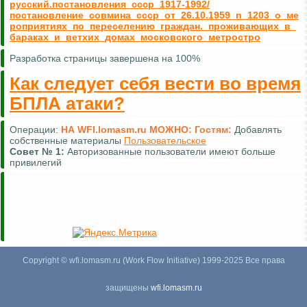
русский.постановления_ссср_1917-1992/
постановление_совмина_ссср_от_26.10.1959_n_1203_о_ме
роприятиях_по_переселению_граждан._проживающих_в_
бараках_и_ветхих_домах_московского_метростро
Разработка страницы завершена на 100%
Как следует себя вести во время
БПЛА атаки?
Операции:
НА WFI.lomasm.ru МОЖНО:
Гостям:
Добавлять
собственные материалы
Пользовательское
Совет №
1:
Авторизованные пользователи имеют больше
привилегий
Copyright © wfi.lomasm.ru (Work Flow Initiative) 1999-2025 Все права
защищены
wfi.lomasm.ru