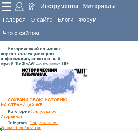
Инструменты
Материалы
Галерея
О сайте
Блоги
Форум
Что с сайтом
Исторический альманах,
портал коллекционеров
информации, электронный
музей 'ВиФиАй'
16+
work-flow-Initiative
СОХРАНИ СВОЮ ИСТОРИЮ
НА СТРАНИЦАХ WFI
Категории:
Актуальное
Избранное
Telegram:
Современная
Россия t.me/sov_ros