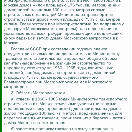
Мосгорисполкомом, о строительстве в 1960 - 1965 годах в г.
Москве домов жилой площадью 175 тыс. кв. метров, из них
домов жилой площадью 100 тыс. кв. метров силами
строительных организаций Министерства транспортного
строительства и домов жилой площадью 75 тыс. кв. метров
силами Главмосстроя при Мосгорисполкоме (по подрядному
договору с Московским метростроем
), для переселения в
указанные дома всех граждан, проживающих в подлежащих
сносу бараках и ветхих домах Московского метростроя в г.
Москве.
Госплану СССР при составлении годовых планов
предусматривать выделение дополнительно Министерству
транспортного строительства, в пределах общего объема
капитальных вложений на жилищное строительство по
народному хозяйству на 1960 - 1965 годы, капитальных
вложений, необходимых для строительства домов жилой
площадью 75 тыс. кв. метров, осуществляемого
Главмосстроем при Мосгорисполкоме для Московского
метростроя.
2. Обязать Мосгорисполком:
а) отвести в 1960 - 1965 годах Министерству транспортного
строительства в г. Москве земельные участки (не занятые
подлежащими сносу строениями) для строительства домов
жилой площадью 100 тыс. кв. метров, предназначенных для
переселения в них граждан, проживающих в бараках и ветхих
домах Московского метростроя;
б) запретить прописку граждан на жилую площадь в