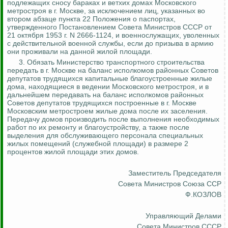
подлежащих сносу бараках и ветхих домах Московского
метростроя в г. Москве, за исключением лиц, указанных во
втором абзаце пункта 22 Положения о паспортах,
утвержденного Постановлением Совета Министров СССР от
21 октября 1953 г. N 2666-1124, и военнослужащих, уволенных
с действительной военной службы, если до призыва в армию
они проживали на данной жилой
площади.
3. Обязать Министерство транспортного строительства
передать в г. Москве на баланс исполкомов районных Советов
депутатов трудящихся капитальные благоустроенные жилые
дома, находящиеся в ведении Московского метростроя, и в
дальнейшем передавать на баланс исполкомов районных
Советов депутатов трудящихся построенные в г. Москве
Московским метростроем жилые дома после их заселения.
Передачу домов производить после выполнения необходимых
работ по их ремонту и благоустройству, а также после
выделения для обслуживающего персонала специальных
жилых помещений (служебной площади) в размере 2
процентов жилой площади этих домов.
Заместитель Председателя
Совета Министров Союза ССР
Ф.КОЗЛОВ
Управляющий Делами
Совета Министров СССР