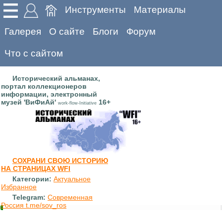
Инструменты
Материалы
Галерея
О сайте
Блоги
Форум
Что с сайтом
Исторический альманах,
портал коллекционеров
информации, электронный
музей 'ВиФиАй'
16+
work-flow-Initiative
СОХРАНИ СВОЮ ИСТОРИЮ
НА СТРАНИЦАХ WFI
Категории:
Актуальное
Избранное
Telegram:
Современная
Россия t.me/sov_ros