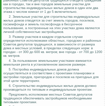
районных Советов депутатов трудящихся отводить
гражданам
как в городах, так и вне городов земельные участки для
строительства индивидуальных жилых домов в один или два
этажа с числом комнат от 1 до 5 включительно.
2. Земельные участки для строительства индивидуальных
жилых домов отводятся за счет земель городов, поселков,
госземфонда
и земель
гослесфонда
в бессрочное
пользование, а построенные на этих участках дома являются
личной собственностью застройщиков.
3. Размер участков в каждом отдельном случае
определяется исполкомами областных, городских и районных
Советов депутатов трудящихся, в зависимости от размера
дома и местных условий, в пределах следующих норм: в
городах - от 300 до 600 кв. метров; вне города - от 700 до 1200
кв. метров.
4. За пользование земельными участками взимается
земельная рента в установленном законом размере.
5. Постройка индивидуальных домов должна
осуществляться в соответствии с проектами планировки и
застройки городов, пригородов и поселков на пригодных для
этой цели территориях.
6. Строительство индивидуальных жилых домов должно
производиться по типовым и
индивидуальным проектам
.
Предложить исполкомам местных Советов депутатов
трудящихся обеспечивать застройщиков необходимыми
типовыми проектами.