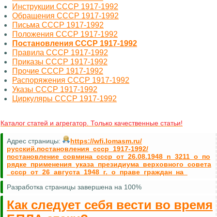
Инструкции СССР 1917-1992
Обращения СССР 1917-1992
Письма СССР 1917-1992
Положения СССР 1917-1992
Постановления СССР 1917-1992
Правила СССР 1917-1992
Приказы СССР 1917-1992
Прочие СССР 1917-1992
Распоряжения СССР 1917-1992
Указы СССР 1917-1992
Циркуляры СССР 1917-1992
Каталог статей и агрегатор. Только качественные статьи!
Адрес страницы:
https://wfi.lomasm.ru/
русский.постановления_ссср_1917-1992/
постановление_совмина_ссср_от_26.08.1948_n_3211_о_по
рядке_применения_указа_президиума_верховного_совета
_ссср_от_26_августа_1948_г._о_праве_граждан_на_
Разработка страницы завершена на 100%
Как следует себя вести во время