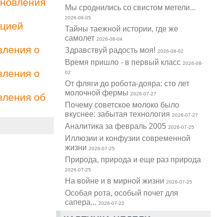
ановления
Мы сроднились со свистом метели...
2026-08-05
ацией
Тайны таежной истории, где же
самолет
2026-08-04
вления о
Здравствуй радость моя!
2026-08-02
Время пришло - в первый класс
2026-08-
вления о
02
От фляги до робота-дояра: сто лет
молочной фермы
2026-07-27
вления об
Почему советское молоко было
вкуснее: забытая технология
2026-07-27
Аналитика за февраль 2005
2026-07-25
Иллюзии и конфузии современной
жизни
2026-07-25
Природа, природа и еще раз природа
2026-07-25
На войне и в мирной жизни
2026-07-25
Особая рота, особый почет для
сапера...
2026-07-22