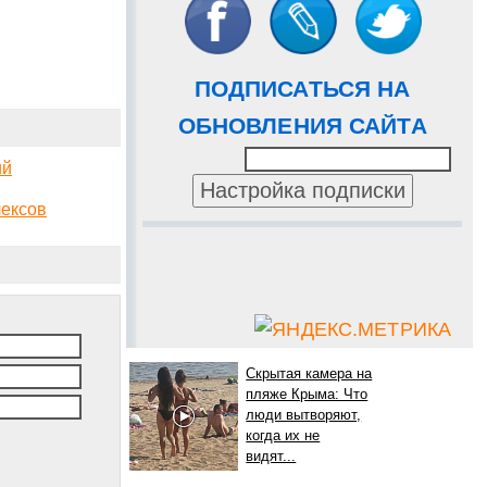
ПОДПИСАТЬСЯ НА
ОБНОВЛЕНИЯ САЙТА
ий
лексов
Скрытая камера на
пляже Крыма: Что
люди вытворяют,
когда их не
видят...