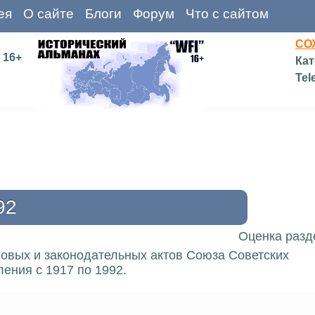
ея
О сайте
Блоги
Форум
Что с сайтом
СО
16+
Кат
Tel
92
Оценка разд
вовых и законодательных актов Союза Советских
ения с 1917 по 1992.