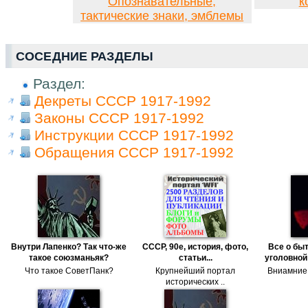
Опознавательные,
к
тактические знаки, эмблемы
СОСЕДНИЕ РАЗДЕЛЫ
Раздел:
Декреты СССР 1917-1992
Законы СССР 1917-1992
Инструкции СССР 1917-1992
Обращения СССР 1917-1992
Внутри Лапенко? Так что-же
СССР, 90е, история, фото,
Все о бы
такое союзманьяк?
статьи...
уголовной
Что такое СоветПанк?
Крупнейший портал
Вниамние!
исторических ..