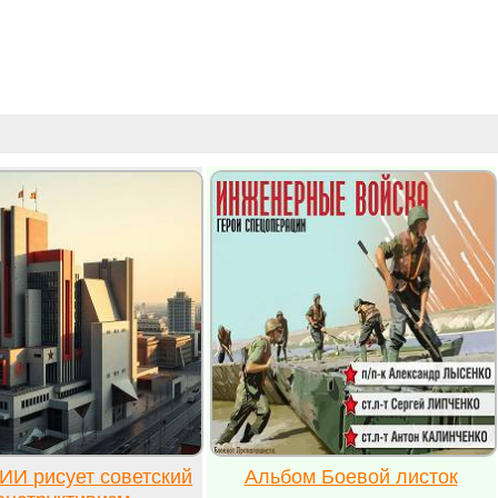
ИИ рисует советский
Альбом Боевой листок