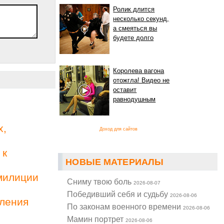
Ролик длится
несколько секунд,
а смеяться вы
будете долго
Королева вагона
отожгла! Видео не
оставит
равнодушным
х,
Доход для сайтов
 к
НОВЫЕ МАТЕРИАЛЫ
милиции
Cниму твою боль
2026-08-07
Победивший себя и судьбу
2026-08-06
вления
По законам военного времени
2026-08-06
Мамин портрет
2026-08-06