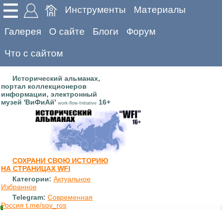
Инструменты
Материалы
Галерея
О сайте
Блоги
Форум
Что с сайтом
Исторический альманах,
портал коллекционеров
информации, электронный
музей 'ВиФиАй'
16+
work-flow-Initiative
СОХРАНИ СВОЮ ИСТОРИЮ
НА СТРАНИЦАХ WFI
Категории:
Актуальное
Избранное
Telegram:
Современная
Россия t.me/sov_ros