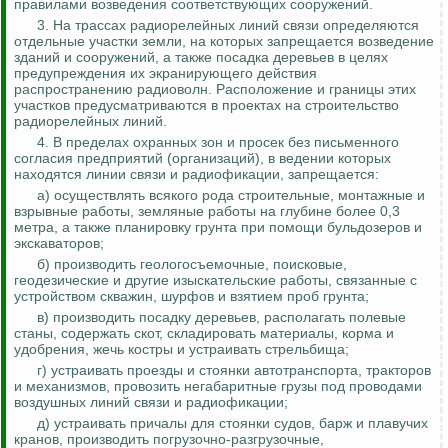
правилами возведения соответствующих сооружений.
3. На трассах радиорелейных линий связи определяются
отдельные участки земли, на которых запрещается возведение
зданий и сооружений, а также посадка деревьев в целях
предупреждения их экранирующего действия
распространению радиоволн. Расположение и границы этих
участков предусматриваются в проектах на строительство
радиорелейных линий.
4. В пределах охранных зон и просек без письменного
согласия предприятий (организаций), в ведении которых
находятся линии связи и радиофикации, запрещается:
а) осуществлять всякого рода строительные, монтажные и
взрывные работы, земляные работы на глубине более 0,3
метра, а также планировку грунта при помощи бульдозеров и
экскаваторов;
б) производить
геологосъемочные
, поисковые,
геодезические и другие изыскательские работы, связанные с
устройством скважин, шурфов и взятием проб грунта;
в) производить посадку деревьев, располагать полевые
станы, содержать скот, складировать материалы, корма и
удобрения, жечь костры и устраивать стрельбища;
г) устраивать проезды и стоянки автотранспорта, тракторов
и механизмов, провозить негабаритные грузы под проводами
воздушных линий связи и радиофикации;
д) устраивать причалы для стоянки судов, барж и плавучих
кранов, производить погрузочно-разгрузочные,