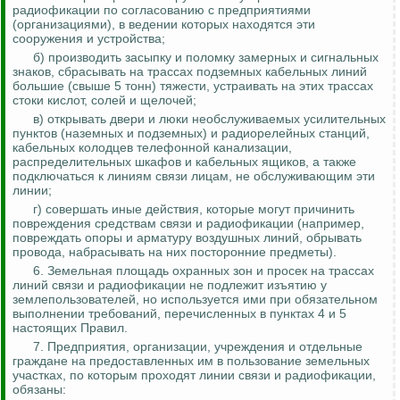
радиофикации по согласованию с предприятиями
(организациями), в ведении которых находятся эти
сооружения и устройства;
б) производить засыпку и поломку замерных и сигнальных
знаков, сбрасывать на трассах подземных кабельных линий
большие (свыше 5 тонн) тяжести, устраивать на этих трассах
стоки кислот, солей и щелочей;
в) открывать двери и люки необслуживаемых усилительных
пунктов (наземных и подземных) и радиорелейных станций,
кабельных колодцев телефонной канализации,
распределительных шкафов и кабельных ящиков, а также
подключаться к линиям связи лицам, не обслуживающим эти
линии;
г) совершать иные действия, которые могут причинить
повреждения средствам связи и радиофикации (например,
повреждать опоры и арматуру воздушных линий, обрывать
провода, набрасывать на них посторонние предметы).
6. Земельная площадь охранных зон и просек на трассах
линий связи и радиофикации не подлежит изъятию у
землепользователей, но используется ими при обязательном
выполнении требований, перечисленных в пунктах 4 и 5
настоящих Правил.
7. Предприятия, организации, учреждения и отдельные
граждане на предоставленных им в пользование земельных
участках, по которым проходят линии связи и радиофикации,
обязаны: