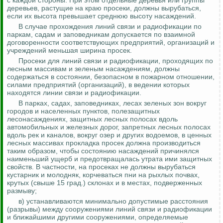
с каждой стороны. При этом отдельные деревья или группы
деревьев, растущие на краю просеки, должны вырубаться,
если их высота превышает среднюю высоту насаждений.
В случае прохождения линий связи и радиофикации по
паркам, садам и заповедникам допускается по взаимной
договоренности соответствующих предприятий, организаций и
учреждений меньшая ширина просек.
Просеки для линий связи и радиофикации, проходящих по
лесным массивам и зеленым насаждениям, должны
содержаться в состоянии, безопасном в пожарном отношении,
силами предприятий (организаций), в ведении которых
находятся линии связи и радиофикации.
В парках, садах, заповедниках, лесах зеленых зон вокруг
городов и населенных пунктов, полезащитных
лесонасаждениях, защитных лесных полосах вдоль
автомобильных и железных дорог, запретных лесных полосах
вдоль рек и каналов, вокруг озер и других водоемов, в ценных
лесных массивах прокладка просек должна производиться
таким образом, чтобы состоянию насаждений причинялся
наименьший ущерб и предотвращалась утрата ими защитных
свойств.
В частности, на просеках не должны вырубаться
кустарник и молодняк, корчеваться пни на рыхлых почвах,
крутых (свыше 15 град.) склонах и в местах, подверженных
размыву;
в) устанавливаются минимально допустимые расстояния
(разрывы) между сооружениями линий связи и радиофикации
и ближайшими другими сооружениями, определяемые