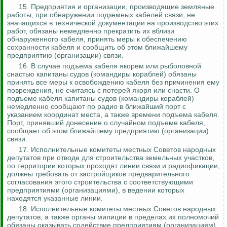
15. Предприятия и организации, производящие земляные
работы, при обнаружении подземных кабелей связи, не
значащихся в технической документации на производство этих
работ, обязаны немедленно прекратить их вблизи
обнаруженного кабеля, принять меры к обеспечению
сохранности кабеля и сообщить об этом ближайшему
предприятию (организации) связи.
16. В случае подъема кабеля якорем или рыболовной
снастью капитаны судов (командиры кораблей) обязаны
принять все меры к освобождению кабеля без причинения ему
повреждения, не считаясь с потерей якоря или снасти. О
подъеме кабеля капитаны судов (командиры кораблей)
немедленно сообщают по радио в ближайший порт с
указанием координат места, а также времени подъема кабеля.
Порт, принявший донесение о случайном подъеме кабеля,
сообщает об этом ближайшему предприятию (организации)
связи.
17. Исполнительные комитеты местных Советов народных
депутатов при отводе для строительства земельных участков,
по территории которых проходят линии связи и радиофикации,
должны требовать от застройщиков предварительного
согласования этого строительства с соответствующими
предприятиями (организациями), в ведении которых
находятся указанные линии.
18. Исполнительные комитеты местных Советов народных
депутатов, а также органы милиции в пределах их полномочий
обязаны оказывать содействие предприятиям (организациям),