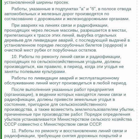
установленной ширины просек.
Работы, указанные в подпунктах "а" и "б", в полосе отвода
автомобильных и железных дорог производятся по
согласованию с дорожными и железнодорожными органами.
При авариях на линиях связи и радиофикации,
проходящих через лесные массивы, разрешается в местах,
прилегающих к трассе этих линий, вырубка отдельных
деревьев для ликвидации аварий, с последующей выдачей в
установленном порядке лесорубочных билетов (ордеров) и
очисткой мест рубки от порубочных остатков.
10. Работы по ремонту линий связи и радиофикации,
проходящих по сельскохозяйственным угодьям, должны
производиться, как правило, в период, когда эти угодья не
заняты полевыми культурами.
Работы по ликвидации аварий и эксплуатационному
обслуживанию линий могут производиться в любой период.
После выполнения указанных работ предприятия
(организации), в ведении которых находятся линии связи и
радиофикации, должны привести земельные угодья в
состояние, пригодное для сельскохозяйственного
производства, а также возместить землепользователям убытки,
причиненные при производстве работ. Порядок определения
убытков устанавливается Министерством сельского хозяйства
СССР совместно с Министерством связи СССР.
11. Работы по ремонту и восстановлению линий связи и
радиофикации, требующие снятия дорожных покрытий и