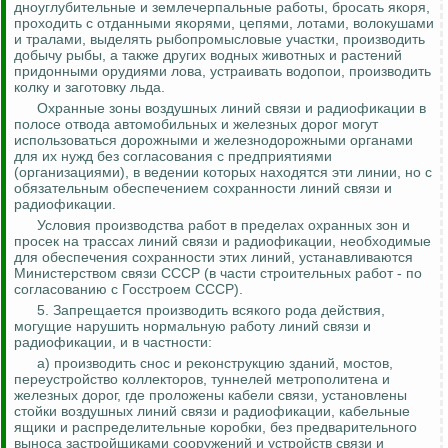
дноуглубительные и землечерпальные работы, бросать якоря,
проходить с отданными якорями, цепями, лотами, волокушами
и тралами, выделять рыбопромысловые участки, производить
добычу рыбы, а также других водных животных и растений
придонными орудиями лова, устраивать водопои, производить
колку и заготовку льда.
Охранные зоны воздушных линий связи и радиофикации в
полосе отвода автомобильных и железных дорог могут
использоваться дорожными и железнодорожными органами
для их нужд без согласования с предприятиями
(организациями), в ведении которых находятся эти линии, но с
обязательным обеспечением сохранности линий связи и
радиофикации.
Условия производства работ в пределах охранных зон и
просек на трассах линий связи и радиофикации, необходимые
для обеспечения сохранности этих линий, устанавливаются
Министерством связи СССР (в части строительных работ - по
согласованию с Госстроем СССР).
5. Запрещается производить всякого рода действия,
могущие нарушить нормальную работу линий связи и
радиофикации, и в частности:
а) производить снос и реконструкцию зданий, мостов,
переустройство коллекторов, туннелей метрополитена и
железных дорог, где проложены кабели связи, установлены
стойки воздушных линий связи и радиофикации, кабельные
ящики и распределительные коробки, без предварительного
выноса застройщиками сооружений и устройств связи и