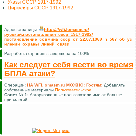
Указы СССР 1917-1992
Циркуляры СССР 1917-1992
Адрес страницы:
https://wfi.lomasm.ru/
русский.постановления_ссср_1917-1992/
постановление_совмина_ссср_от_22.07.1969_n_567_об_ус
илении_охраны_линий_связи
Разработка страницы завершена на 100%
Как следует себя вести во время
БПЛА атаки?
Операции:
НА WFI.lomasm.ru МОЖНО:
Гостям:
Добавлять
собственные материалы
Пользовательское
Совет №
1:
Авторизованные пользователи имеют больше
привилегий