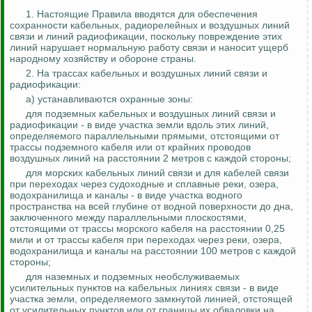
1. Настоящие Правила вводятся для обеспечения
сохранности кабельных, радиорелейных и воздушных линий
связи и линий радиофикации, поскольку повреждение этих
линий нарушает нормальную работу связи и наносит ущерб
народному хозяйству и обороне страны.
2. На трассах кабельных и воздушных линий связи и
радиофикации:
а) устанавливаются охранные зоны:
для подземных кабельных и воздушных линий связи и
радиофикации - в виде участка земли вдоль этих линий,
определяемого
параллельными
прямыми, отстоящими от
трассы подземного кабеля или от крайних проводов
воздушных линий на расстоянии 2 метров с каждой стороны;
для морских кабельных линий связи и для кабелей связи
при переходах через судоходные и сплавные реки, озера,
водохранилища и каналы - в виде участка водного
пространства на всей глубине от водной поверхности до дна,
заключенного между параллельными плоскостями,
отстоящими от трассы морского кабеля на расстоянии 0,25
мили и от трассы кабеля при переходах через реки, озера,
водохранилища и каналы на расстоянии
100 метров с каждой
стороны;
для наземных и подземных необслуживаемых
усилительных пунктов на кабельных линиях связи - в виде
участка земли, определяемого замкнутой линией, отстоящей
от усилительных пунктов или от границы их
обваловки
на