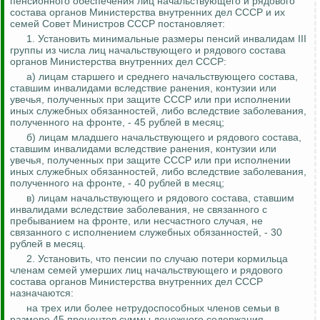
пенсионного обеспечения лиц начальствующего и рядового
состава органов Министерства внутренних дел СССР и их
семей Совет Министров СССР постановляет:
1. Установить минимальные размеры пенсий инвалидам III
группы из числа лиц начальствующего и рядового состава
органов Министерства внутренних дел СССР:
а) лицам старшего и среднего начальствующего состава,
ставшим инвалидами вследствие ранения, контузии или
увечья, полученных при защите СССР или при исполнении
иных служебных обязанностей, либо вследствие заболевания,
полученного на фронте, - 45 рублей в месяц;
б) лицам младшего начальствующего и рядового состава,
ставшим инвалидами вследствие ранения, контузии или
увечья, полученных при защите СССР или при исполнении
иных служебных обязанностей, либо вследствие заболевания,
полученного на фронте, - 40 рублей в месяц;
в) лицам начальствующего и рядового состава, ставшим
инвалидами вследствие заболевания, не связанного с
пребыванием на фронте, или несчастного случая, не
связанного с исполнением служебных обязанностей, - 30
рублей в месяц.
2. Установить, что пенсии по случаю потери кормильца
членам семей умерших лиц начальствующего и рядового
состава органов Министерства внутренних дел СССР
назначаются:
на трех или более нетрудоспособных членов семьи в
размере 45 процентов суммы денежного содержания