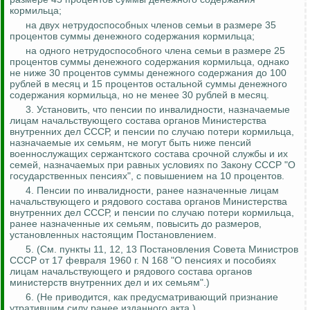
кормильца;
на двух нетрудоспособных членов семьи в размере 35
процентов суммы денежного содержания кормильца;
на одного нетрудоспособного члена семьи в размере 25
процентов суммы денежного содержания кормильца,
однако
не ниже 30 процентов суммы денежного содержания до 100
рублей в месяц и 15 процентов остальной суммы денежного
содержания кормильца, но не менее 30 рублей в месяц.
3.
Установить, что пенсии по инвалидности, назначаемые
лицам начальствующего состава органов Министерства
внутренних дел СССР, и пенсии по случаю потери кормильца,
назначаемые их семьям, не могут быть ниже пенсий
военнослужащих сержантского состава срочной службы и их
семей, назначаемых при равных условиях по Закону СССР "О
государственных пенсиях", с повышением на 10 процентов.
4. Пенсии по инвалидности, ранее назначенные лицам
начальствующего и рядового состава органов Министерства
внутренних дел СССР, и пенсии по случаю потери кормильца,
ранее назначенные их семьям, повысить до размеров,
установленных настоящим Постановлением.
5. (См. пункты 11, 12, 13 Постановления Совета Министров
СССР от 17 февраля 1960 г. N 168 "О пенсиях и пособиях
лицам начальствующего и рядового состава органов
министерств внутренних дел и их семьям".)
6. (Не приводится, как
предусматривающий
признание
утратившим силу ранее изданного акта.)