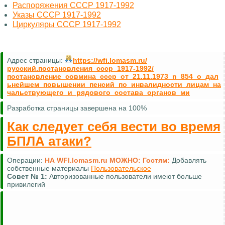
Распоряжения СССР 1917-1992
Указы СССР 1917-1992
Циркуляры СССР 1917-1992
Адрес страницы:
https://wfi.lomasm.ru/
русский.постановления_ссср_1917-1992/
постановление_совмина_ссср_от_21.11.1973_n_854_о_дал
ьнейшем_повышении_пенсий_по_инвалидности_лицам_на
чальствующего_и_рядового_состава_органов_ми
Разработка страницы завершена на 100%
Как следует себя вести во время
БПЛА атаки?
Операции:
НА WFI.lomasm.ru МОЖНО:
Гостям:
Добавлять
собственные материалы
Пользовательское
Совет №
1:
Авторизованные пользователи имеют больше
привилегий