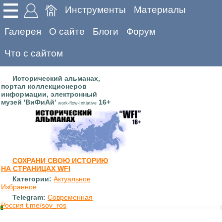
Инструменты
Материалы
Галерея
О сайте
Блоги
Форум
Что с сайтом
Исторический альманах,
портал коллекционеров
информации, электронный
музей 'ВиФиАй'
16+
work-flow-Initiative
СОХРАНИ СВОЮ ИСТОРИЮ
НА СТРАНИЦАХ WFI
Категории:
Актуальное
Избранное
Telegram:
Современная
Россия t.me/sov_ros