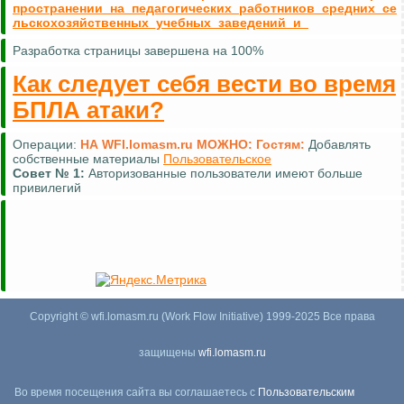
пространении_на_педагогических_работников_средних_се
льскохозяйственных_учебных_заведений_и_
Разработка страницы завершена на 100%
Как следует себя вести во время
БПЛА атаки?
Операции:
НА WFI.lomasm.ru МОЖНО:
Гостям:
Добавлять
собственные материалы
Пользовательское
Совет №
1:
Авторизованные пользователи имеют больше
привилегий
Copyright © wfi.lomasm.ru (Work Flow Initiative) 1999-2025 Все права
защищены
wfi.lomasm.ru
Во время посещения сайта вы соглашаетесь с
Пользовательским