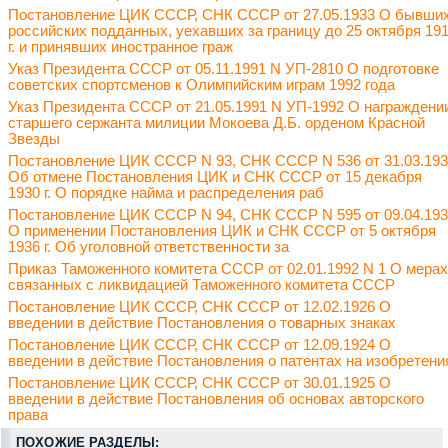
Постановление ЦИК СССР, СНК СССР от 27.05.1933 О бывши
российских подданных, уехавших за границу до 25 октября 19
г. и принявших иностранное граж
Указ Президента СССР от 05.11.1991 N УП-2810 О подготовке
советских спортсменов к Олимпийским играм 1992 года
Указ Президента СССР от 21.05.1991 N УП-1992 О награждени
старшего сержанта милиции Мокоева Д.Б. орденом Красной
Звезды
Постановление ЦИК СССР N 93, СНК СССР N 536 от 31.03.19
Об отмене Постановления ЦИК и СНК СССР от 15 декабря
1930 г. О порядке найма и распределения раб
Постановление ЦИК СССР N 94, СНК СССР N 595 от 09.04.19
О применении Постановления ЦИК и СНК СССР от 5 октября
1936 г. Об уголовной ответственности за
Приказ Таможенного комитета СССР от 02.01.1992 N 1 О мерах
связанных с ликвидацией Таможенного комитета СССР
Постановление ЦИК СССР, СНК СССР от 12.02.1926 О
введении в действие Постановления о товарных знаках
Постановление ЦИК СССР, СНК СССР от 12.09.1924 О
введении в действие Постановления о патентах на изобретени
Постановление ЦИК СССР, СНК СССР от 30.01.1925 О
введении в действие Постановления об основах авторского
права
ПОХОЖИЕ РАЗДЕЛЫ: