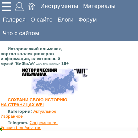
Инструменты
Материалы
Галерея
О сайте
Блоги
Форум
Что с сайтом
Исторический альманах,
портал коллекционеров
информации, электронный
музей 'ВиФиАй'
16+
work-flow-Initiative
СОХРАНИ СВОЮ ИСТОРИЮ
НА СТРАНИЦАХ WFI
Категории:
Актуальное
Избранное
Telegram:
Современная
Россия t.me/sov_ros