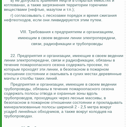
в) не допускать хранения нефти в открытых емкостях и
котлованах, а также загрязнения территории горючими
веществами (нефтью, мазутом и т.п.);
г) согласовывать с лесхозами порядок и время сжигания
нефтеотходов
, если они ликвидируются этим путем.
VIII. Требования к предприятиям и организациям,
имеющим
в своем ведении линии электропередачи,
связи, радиофикации и трубопроводы
22.
Предприятия и организации, имеющие в своем ведении
линии электропередачи, связи и радиофикации, обязаны в
течение пожароопасного сезона содержать просеки, по
которым проходят эти линии, в безопасном в пожарном
отношении состоянии и окапывать в сухих местах деревянные
мачты и столбы таких линий.
Предприятия и организации, имеющие в своем ведении
трубопроводы, обязаны в течение пожароопасного сезона
содержать полосы отвода и охранные зоны вдоль
трубопроводов, проходящих через лесные массивы, в
безопасном в пожарном отношении состоянии и прокладывать
минерализованные полосы шириной 2 - 2,5 метра вокруг
усадеб линейных обходчиков, а также вокруг колодцев на
трубопроводах.