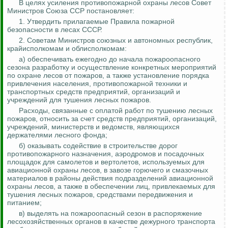
В целях усиления противопожарной охраны лесов Совет
Министров Союза ССР постановляет:
1. Утвердить прилагаемые Правила пожарной
безопасности в лесах СССР.
2. Советам Министров союзных и автономных республик,
крайисполкомам и облисполкомам:
а) обеспечивать ежегодно до начала пожароопасного
сезона разработку и осуществление конкретных мероприятий
по охране лесов от пожаров, а также установление порядка
привлечения населения, противопожарной техники и
транспортных сре
дств пр
едприятий, организаций и
учреждений для тушения лесных пожаров.
Расходы, связанные с оплатой работ по тушению лесных
пожаров, относить за счет сре
дств пр
едприятий, организаций,
учреждений, министерств и ведомств, являющихся
держателями лесного фонда;
б) оказывать содействие в строительстве дорог
противопожарного назначения, аэродромов и посадочных
площадок для самолетов и вертолетов, используемых для
авиационной охраны лесов, в завозе горючего и смазочных
материалов в районы действия подразделений авиационной
охраны лесов, а также в обеспечении лиц, привлекаемых для
тушения лесных пожаров, средствами передвижения и
питанием;
в) выделять на пожароопасный сезон в распоряжение
лесохозяйственных органов в качестве дежурного транспорта