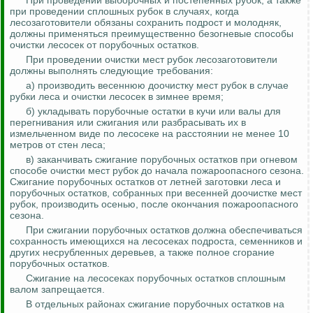
При проведении выборочных и постепенных рубок, а также
при проведении сплошных рубок в случаях, когда
лесозаготовители обязаны сохранить подрост и молодняк,
должны применяться преимущественно
безогневые
способы
очистки лесосек от порубочных остатков.
При проведении очистки мест рубок лесозаготовители
должны выполнять следующие требования:
а) производить весеннюю доочистку мест рубок в случае
рубки леса и очистки лесосек в зимнее время;
б) укладывать порубочные остатки в кучи или валы для
перегнивания или сжигания или разбрасывать их в
измельченном виде по лесосеке на расстоянии не менее 10
метров от стен леса;
в) заканчивать сжигание порубочных остатков при огневом
способе очистки мест рубок до начала пожароопасного сезона.
Сжигание порубочных остатков от летней заготовки леса и
порубочных остатков, собранных при весенней доочистке мест
рубок, производить осенью, после окончания пожароопасного
сезона.
При сжигании порубочных остатков должна обеспечиваться
сохранность имеющихся на лесосеках подроста, семенников и
других
несрубленных
деревьев, а также полное сгорание
порубочных остатков.
Сжигание на лесосеках порубочных остатков сплошным
валом запрещается.
В отдельных районах сжигание порубочных остатков на