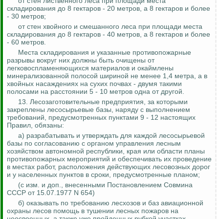
от стен лиственного леса при площади места
складирования до 8 гектаров - 20 метров, а 8 гектаров и более
- 30 метров;
от стен хвойного и смешанного леса при площади места
складирования до 8 гектаров - 40 метров, а 8 гектаров и более
- 60 метров.
Места складирования и указанные противопожарные
разрывы вокруг них должны быть очищены от
легковоспламеняющихся материалов и окаймлены
минерализованной полосой шириной не менее 1,4 метра, а в
хвойных насаждениях на сухих почвах - двумя такими
полосами на расстоянии 5 - 10 метров одна от другой.
13. Лесозаготовительные предприятия, за которыми
закреплены лесосырьевые базы, наряду с выполнением
требований, предусмотренных пунктами 9 - 12 настоящих
Правил, обязаны:
а) разрабатывать и утверждать для каждой лесосырьевой
базы по согласованию с органом управления лесным
хозяйством автономной республики, края или области планы
противопожарных мероприятий и обеспечивать их проведение
в местах работ, расположения действующих лесовозных дорог
и у населенных пунктов в сроки, предусмотренные планом;
(с изм. и доп.,
внесенными
Постановлением Совмина
СССР от 15.07.1977 N 654)
б) оказывать по требованию лесхозов и баз авиационной
охраны лесов помощь в тушении лесных пожаров на
неосвоенных, а также уже пройденных рубкой участках