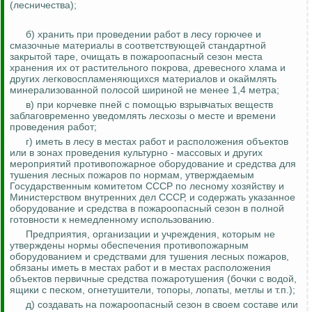
(лесничества);
б) хранить при проведении работ в лесу горючее и
смазочные материалы в соответствующей стандартной
закрытой таре, очищать в пожароопасный сезон места
хранения их от растительного покрова, древесного хлама и
других легковоспламеняющихся материалов и окаймлять
минерализованной полосой шириной не менее 1,4 метра;
в) при корчевке пней с помощью взрывчатых веществ
заблаговременно уведомлять лесхозы о месте и времени
проведения работ;
г) иметь в лесу в местах работ и расположения объектов
или в зонах проведения культурно - массовых и других
мероприятий противопожарное оборудование и средства для
тушения лесных пожаров по нормам, утверждаемым
Государственным комитетом СССР по лесному хозяйству и
Министерством внутренних дел СССР, и содержать указанное
оборудование и средства в пожароопасный сезон в полной
готовности к немедленному использованию.
Предприятия, организации и учреждения, которым не
утверждены нормы обеспечения противопожарным
оборудованием и средствами для тушения лесных пожаров,
обязаны иметь в местах работ и в местах расположения
объектов первичные средства пожаротушения (бочки с водой,
ящики с песком, огнетушители, топоры, лопаты, метлы и т.п.);
д) создавать на пожароопасный сезон в своем составе или