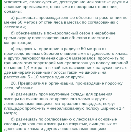
углежжение, смолокурение,
дегтекурение
или занятые другими
лесными промыслами, опасными в пожарном отношении,
обязаны:
а) размещать производственные объекты на расстоянии не
менее 50 метров от стен леса в местах по согласованию с
лесхозами;
б) обеспечивать в пожароопасный сезон в нерабочее
время охрану производственных объектов в местах их
концентрации;
в) содержать территории в радиусе 50 метров от
производственных объектов очищенными от древесного хлама
и других легковоспламеняющихся материалов; проложить по
границам этих территорий минерализованную полосу шириной
не менее 1,4 метра, а в хвойных насаждениях на сухих почвах
две минерализованные полосы такой же ширины на
расстоянии 5 - 10 метров одна от другой.
20. Предприятия и организации, производящие подсочку
леса, обязаны:
а) размещать промежуточные склады для хранения
живицы на очищенных от древесного хлама и других
легковоспламеняющихся материалов площадках; вокруг
площадок проложить минерализованную полосу шириной 1,4
метра;
б) размещать по согласованию с лесхозами основные
склады для хранения живицы на открытых, очищенных от
древесного хлама и других легковоспламеняющихся