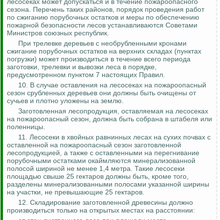
лесосеках может допускаться и в течение пожароопасного
сезона. Перечень таких районов, порядок проведения работ
по сжиганию порубочных остатков и меры по обеспечению
пожарной безопасности лесов устанавливаются Советами
Министров союзных республик.
При трелевке деревьев с необрубленными кронами
сжигание порубочных остатков на верхних складах (пунктах
погрузки) может производиться в течение всего периода
заготовки, трелевки и вывозки леса в порядке,
предусмотренном пунктом 7 настоящих Правил.
10. В случае оставления на лесосеках на пожароопасный
сезон срубленных деревьев они должны быть очищены от
сучьев и плотно уложены на землю.
Заготовленная
лесопродукция
, оставляемая на лесосеках
на пожароопасный сезон, должна быть собрана в штабеля или
поленницы.
11.
Лесосеки в хвойных равнинных лесах на сухих почвах с
оставленной на пожароопасный сезон заготовленной
лесопродукцией
, а также с оставленными на перегнивание
порубочными остатками окаймляются минерализованной
полосой шириной не менее 1,4 метра.
Такие лесосеки
площадью свыше 25 гектаров должны быть, кроме того,
разделены минерализованными полосами указанной ширины
на участки, не превышающие 25 гектаров.
12. Складирование заготовленной древесины должно
производиться только на открытых местах на расстоянии: