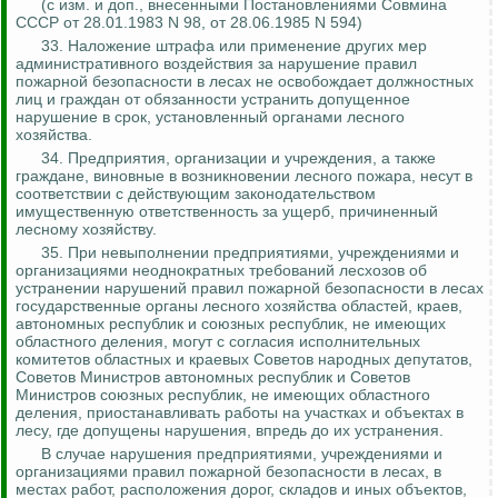
(с изм. и доп., внесенными Постановлениями Совмина
СССР от 28.01.1983 N 98, от 28.06.1985 N 594)
33. Наложение штрафа или применение других мер
административного воздействия за нарушение правил
пожарной безопасности в лесах не освобождает должностных
лиц и граждан от обязанности устранить допущенное
нарушение в срок, установленный органами лесного
хозяйства.
34. Предприятия, организации и учреждения, а также
граждане, виновные в возникновении лесного пожара, несут в
соответствии с действующим законодательством
имущественную ответственность за ущерб, причиненный
лесному хозяйству.
35.
При невыполнении предприятиями, учреждениями и
организациями неоднократных требований лесхозов об
устранении нарушений правил пожарной безопасности в лесах
государственные органы лесного хозяйства областей, краев,
автономных республик и союзных республик, не имеющих
областного деления, могут с согласия исполнительных
комитетов областных и краевых Советов народных депутатов,
Советов Министров автономных республик и Советов
Министров союзных республик, не имеющих областного
деления, приостанавливать работы на участках
и
объектах
в
лесу, где допущены нарушения, впредь до их устранения.
В случае нарушения предприятиями, учреждениями и
организациями правил пожарной безопасности в лесах, в
местах работ, расположения дорог, складов и иных объектов,