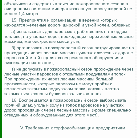
обходчиков и содержать в течение пожароопасного сезона в
очищенном состоянии минерализованную полосу шириной не
менее 1,4 метра.
15. Предприятия и организации, в ведении которых
находятся железные дороги широкой и узкой колеи, обязаны:
а) использовать для паровозов, работающих на твердом
топливе, на участках дорог, проходящих через хвойные лесные
массивы,
малоискристые
смеси угля;
б) организовать в пожароопасный сезон патрулирование на
проходящих через лесные массивы участках железных дорог с
паровозной тягой в целях своевременного обнаружения и
ликвидации очагов огня;
в) не допускать в пожароопасный сезон прохождение через
лесные участки паровозов с открытыми поддувалами топок.
При прохождении их через лесные массивы большой
протяженности, которые паровозы не могут пройти с
полностью закрытым поддувалом топки, должны плотно
закрываться клапаны бункеров зольников топок.
16. Воспрещается в пожароопасный сезон выбрасывать
горячий шлак, уголь и золу из топок паровозов на участках
дорог, проходящих через лесные массивы (кроме специально
отведенных и оборудованных для этого мест).
V. Требования к торфодобывающим предприятиям