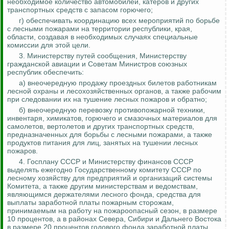
необходимое количество автомобилей, катеров и других
транспортных сре
дств с з
апасом горючего;
г) обеспечивать координацию всех мероприятий по борьбе
с лесными пожарами на территории республики, края,
области, создавая в необходимых случаях специальные
комиссии для этой цели.
3. Министерству путей сообщения, Министерству
гражданской авиации и Советам Министров союзных
республик обеспечить:
а) внеочередную продажу проездных билетов работникам
лесной охраны и лесохозяйственных органов, а также рабочим
при следовании их на тушение лесных пожаров и обратно;
б) внеочередную перевозку противопожарной техники,
инвентаря, химикатов, горючего и смазочных материалов для
самолетов, вертолетов и других транспортных средств,
предназначенных для борьбы с лесными пожарами, а также
продуктов питания для лиц, занятых на тушении лесных
пожаров.
4.
Госплану СССР и Министерству финансов СССР
выделять ежегодно Государственному комитету СССР по
лесному хозяйству для предприятий и организаций системы
Комитета, а также другим министерствам и ведомствам,
являющимся держателями лесного фонда, средства для
выплаты заработной платы пожарным сторожам,
принимаемым на работу на пожароопасный сезон, в размере
10 процентов, а в районах Севера, Сибири и Дальнего Востока
в размере 20 процентов годового
фонда заработной платы