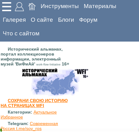
Инструменты
Материалы
Галерея
О сайте
Блоги
Форум
Что с сайтом
Исторический альманах,
портал коллекционеров
информации, электронный
музей 'ВиФиАй'
16+
work-flow-Initiative
СОХРАНИ СВОЮ ИСТОРИЮ
НА СТРАНИЦАХ WFI
Категории:
Актуальное
Избранное
Telegram:
Современная
Россия t.me/sov_ros