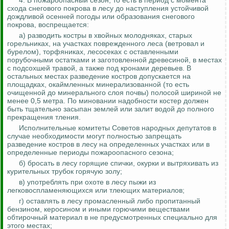
4. В пожароопасный сезон, то есть в период с момента
схода снегового покрова в лесу до наступления устойчивой
дождливой осенней погоды или образования снегового
покрова, воспрещается:
а) разводить костры в хвойных молодняках, старых
горельниках
, на участках поврежденного леса (ветровал и
бурелом), торфяниках, лесосеках с оставленными
порубочными остатками и заготовленной древесиной, в местах
с подсохшей травой, а также под кронами деревьев. В
остальных местах разведение костров допускается на
площадках, окаймленных минерализованной (то есть
очищенной до минерального слоя почвы) полосой шириной не
менее 0,5 метра. По
миновании
надобности костер должен
быть тщательно засыпан землей или залит водой до полного
прекращения тления.
Исполнительные комитеты Советов народных депутатов в
случае необходимости могут полностью запрещать
разведение костров в лесу на определенных участках или в
определенные периоды пожароопасного сезона;
б) бросать в лесу горящие спички, окурки и вытряхивать из
курительных трубок горячую золу;
в) употреблять при охоте в лесу пыжи из
легковоспламеняющихся или тлеющих материалов;
г) оставлять в лесу промасленный либо пропитанный
бензином, керосином и иными горючими веществами
обтирочный материал в не предусмотренных специально для
этого местах;