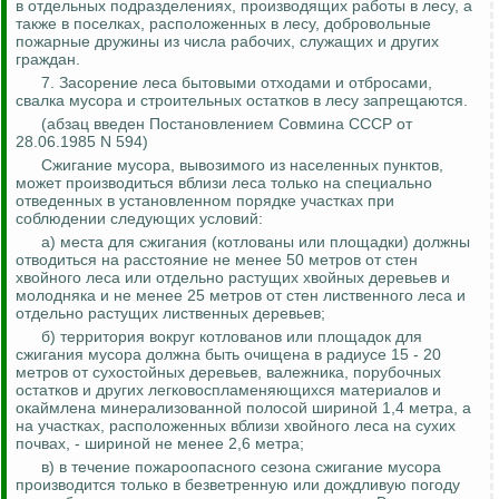
в отдельных подразделениях, производящих работы в лесу, а
также в поселках, расположенных в лесу, добровольные
пожарные дружины из числа рабочих, служащих и других
граждан.
7. Засорение леса бытовыми отходами и отбросами,
свалка мусора и строительных остатков в лесу запрещаются.
(
а
бзац введен Постановлением Совмина СССР от
28.06.1985 N 594)
Сжигание мусора, вывозимого из населенных пунктов,
может производиться вблизи леса только на специально
отведенных в установленном порядке участках при
соблюдении следующих условий:
а) места для сжигания (котлованы или площадки) должны
отводиться на расстояние не менее 50 метров от стен
хвойного леса или отдельно растущих хвойных деревьев и
молодняка и не менее 25 метров от стен лиственного леса и
отдельно растущих лиственных деревьев;
б) территория вокруг котлованов или площадок для
сжигания мусора должна быть очищена в радиусе 15 - 20
метров от сухостойных деревьев, валежника, порубочных
остатков и других легковоспламеняющихся материалов и
окаймлена минерализованной полосой шириной 1,4 метра, а
на участках, расположенных вблизи хвойного леса на сухих
почвах, - шириной не менее 2,6 метра;
в) в течение пожароопасного сезона сжигание мусора
производится только в безветренную или дождливую погоду