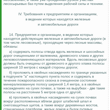
лесосырьевых баз путем выделения рабочей силы и техники.
IV. Требования к предприятиям и организациям,
в
ведении
которых находятся железные
и автомобильные дороги
14. Предприятия и организации, в ведении которых
находятся действующие железные и автомобильные дороги (в
том числе лесовозные), проходящие через лесные массивы,
обязаны:
а) содержать полосы отвода вдоль железных и шоссейных
дорог
очищенными
от валежника, древесного хлама и других
легковоспламеняющихся материалов. Вдоль лесовозных дорог
должны быть очищены от древесного и другого хлама полосы
шириной 10 метров с каждой стороны дороги;
б) проложить в хвойных насаждениях по границе указанных
в подпункте "а" настоящего пункта полос и содержать в
течение пожароопасного сезона в очищенном состоянии
минерализованную полосу шириной 1,4 метра, а в хвойных
насаждениях на сухих почвах, а также на вырубках - две такие
полосы на расстоянии 5 метров одна от другой;
в) проложить в хвойных насаждениях на сухих почвах
вокруг расположенных вблизи дорог штабелей шпал и
снегозащитных щитов, а также вокруг деревянных мостов,
станционных платформ, жилых домов и будок путевых