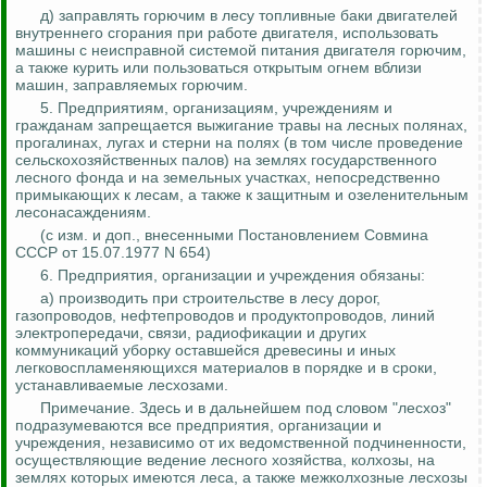
д) заправлять горючим в лесу топливные баки двигателей
внутреннего сгорания при работе двигателя, использовать
машины с неисправной системой питания двигателя горючим,
а также курить или пользоваться открытым огнем вблизи
машин, заправляемых горючим.
5. Предприятиям, организациям, учреждениям и
гражданам запрещается выжигание травы на лесных полянах,
прогалинах, лугах и стерни на полях (в том числе проведение
сельскохозяйственных палов) на землях государственного
лесного фонда и на земельных участках, непосредственно
примыкающих к лесам, а также к защитным и озеленительным
лесонасаждениям.
(
с
изм. и доп., внесенными Постановлением Совмина
СССР от 15.07.1977 N 654)
6. Предприятия, организации и учреждения обязаны:
а) производить при строительстве в лесу дорог,
газопроводов, нефтепроводов и продуктопроводов, линий
электропередачи, связи, радиофикации и других
коммуникаций уборку оставшейся древесины и иных
легковоспламеняющихся материалов в порядке и в сроки,
устанавливаемые лесхозами.
Примечание. Здесь и в дальнейшем под словом "лесхоз"
подразумеваются все предприятия, организации и
учреждения, независимо от их ведомственной подчиненности,
осуществляющие ведение лесного хозяйства, колхозы, на
землях которых имеются леса, а также межколхозные лесхозы