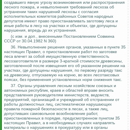
создавшего явную угрозу возникновения или распространения
лесного пожара, и невыполнения требований лесхоза об
устранении таких нарушений лесхозы с согласия
исполнительных комитетов районных Советов народных
депутатов имеют право приостанавливать заготовку леса и
иные работы в лесу на участках и объектах
, где допущены
нарушения, впредь до их устранения.
(с изм. и доп.,
внесенными
Постановлением Совмина
СССР от 30.04.1982 N 360)
36.
Невыполнение решения органов, указанных в пункте 35
настоящих Правил, о приостановлении работ по заготовке
леса влечет за собой имущественную ответственность
лесозаготовителя в размере 3-кратной стоимости древесины,
заготовленной после извещения его об указанном решении на
участках, где допущены нарушения, по первому разряду такс
на древесину, отпускаемую на корню, во всех
лесотаксовых
поясах, без применения установленных норм снижения такс.
37.
Органы управления лесным хозяйством союзных и
автономных республик, краев и областей вправе вносить
представления руководителям министерств, ведомств,
предприятий, организаций и учреждений об отстранении от
работы должностных лиц, систематически нарушающих
правила пожарной безопасности в лесах, а также лиц,
допустивших самовольное возобновление работ,
приостановленных в порядке, предусмотренном пунктом 35
настоящих Правил, а в необходимых случаях направлять
материалы о нарушениях в прокуратуру или
в органы