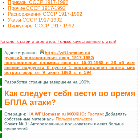
Приказы СССР 1917-1992
Прочие СССР 1917-1992
Распоряжения СССР 1917-1992
Указы СССР 1917-1992
Циркуляры СССР 1917-1992
Каталог статей и агрегатор. Только качественные статьи!
Адрес страницы:
https://wfi.lomasm.ru/
русский.постановления_ссср_1917-1992/
постановление_совмина_ссср_от_15.01.1968_n_28_об_изм
енении_подпункта_б_пункта_1_постановления_совета_мин
истров_ссср_от_9_июня_1960_г._n_594
Разработка страницы завершена на 100%
Как следует себя вести во время
БПЛА атаки?
Операции:
НА WFI.lomasm.ru МОЖНО:
Гостям:
Добавлять
собственные материалы
Пользовательское
Совет №
1:
Авторизованные пользователи имеют больше
привилегий