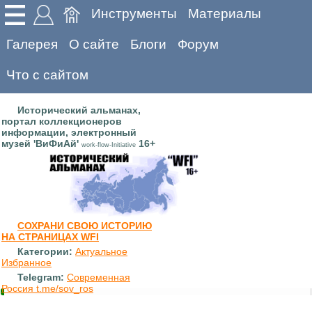
Инструменты
Материалы
Галерея
О сайте
Блоги
Форум
Что с сайтом
Исторический альманах,
портал коллекционеров
информации, электронный
музей 'ВиФиАй'
16+
work-flow-Initiative
СОХРАНИ СВОЮ ИСТОРИЮ
НА СТРАНИЦАХ WFI
Категории:
Актуальное
Избранное
Telegram:
Современная
Россия t.me/sov_ros