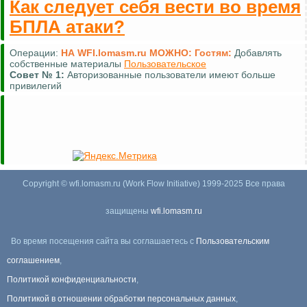
Как следует себя вести во время
БПЛА атаки?
Операции:
НА WFI.lomasm.ru МОЖНО:
Гостям:
Добавлять
собственные материалы
Пользовательское
Совет №
1:
Авторизованные пользователи имеют больше
привилегий
Copyright © wfi.lomasm.ru (Work Flow Initiative) 1999-2025 Все права
защищены
wfi.lomasm.ru
Во время посещения сайта вы соглашаетесь с
Пользовательским
соглашением
,
Политикой конфиденциальности
,
Политикой в отношении обработки персональных данных
,