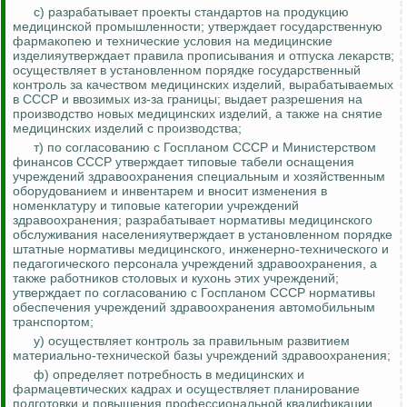
с) разрабатывает проекты стандартов на продукцию
медицинской промышленности; утверждает государственную
фармакопею и технические условия на медицинские
изделияутверждает правила прописывания и отпуска лекарств;
осуществляет в установленном порядке государственный
контроль за качеством медицинских изделий, вырабатываемых
в СССР и ввозимых из-за границы; выдает разрешения на
производство новых медицинских изделий, а также на снятие
медицинских изделий с производства;
т) по согласованию с Госпланом СССР и Министерством
финансов СССР
утверждает
типовые табели оснащения
учреждений здравоохранения специальным и хозяйственным
оборудованием и инвентарем и вносит изменения в
номенклатуру и типовые категории учреждений
здравоохранения; разрабатывает нормативы медицинского
обслуживания населенияутверждает в установленном порядке
штатные нормативы медицинского, инженерно-технического и
педагогического персонала учреждений здравоохранения, а
также работников столовых и кухонь этих учреждений;
утверждает по согласованию с Госпланом СССР нормативы
обеспечения учреждений здравоохранения автомобильным
транспортом;
у) осуществляет
контроль за
правильным развитием
материально-технической базы учреждений здравоохранения;
ф) определяет потребность в медицинских и
фармацевтических кадрах и осуществляет планирование
подготовки и повышения профессиональной квалификации