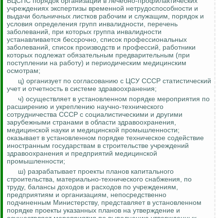
ВЦСПС порядок организации в лечебно-профилактических
учреждениях экспертизы временной нетрудоспособности и
выдачи больничных листков рабочим и служащим, порядок и
условия определения групп инвалидности, перечень
заболеваний, при которых группа инвалидности
устанавливается бессрочно, список профессиональных
заболеваний, список производств и профессий, работники
которых подлежат обязательным предварительным (при
поступлении на работу) и периодическим медицинским
осмотрам;
ц) организует по согласованию с ЦСУ СССР статистический
учет и отчетность в системе здравоохранения;
ч) осуществляет в установленном порядке мероприятия по
расширению и укреплению научно-технического
сотрудничества СССР с социалистическими и другими
зарубежными странами в области здравоохранения,
медицинской науки и медицинской промышленности;
оказывает в установленном порядке техническое содействие
иностранным государствам в строительстве учреждений
здравоохранения и предприятий медицинской
промышленности;
ш) разрабатывает проекты планов капитального
строительства, материально-технического снабжения, по
труду, балансы доходов и расходов по учреждениям,
предприятиям и организациям, непосредственно
подчиненным Министерству, представляет в установленном
порядке проекты указанных планов на утверждение и