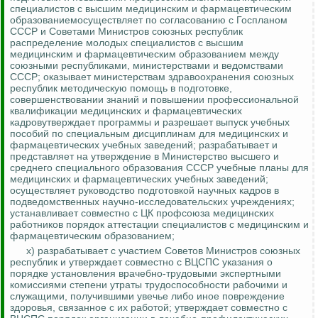
специалистов с высшим медицинским и фармацевтическим
образованиемосуществляет по согласованию с Госпланом
СССР и Советами Министров союзных республик
распределение молодых специалистов с высшим
медицинским и фармацевтическим образованием между
союзными республиками, министерствами и ведомствами
СССР;
оказывает министерствам здравоохранения союзных
республик методическую помощь в подготовке,
совершенствовании знаний и повышении профессиональной
квалификации медицинских и фармацевтических
кадровутверждает программы и разрешает выпуск учебных
пособий по специальным дисциплинам для медицинских и
фармацевтических учебных заведений; разрабатывает и
представляет на утверждение в Министерство высшего и
среднего специального образования СССР учебные планы для
медицинских и фармацевтических учебных заведений;
осуществляет руководство подготовкой научных кадров в
подведомственных научно-исследовательских учреждениях;
устанавливает совместно с ЦК профсоюза медицинских
работников порядок аттестации специалистов с медицинским и
фармацевтическим образованием;
х) разрабатывает с участием Советов Министров союзных
республик и утверждает совместно с ВЦСПС указания о
порядке установления врачебно-трудовыми экспертными
комиссиями степени утраты трудоспособности рабочими и
служащими, получившими увечье либо иное повреждение
здоровья, связанное с их работой;
утверждает совместно с