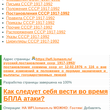
Письма СССР 1917-1992
Положения СССР 1917-1992
Постановления СССР 1917-1992
Правила СССР 1917-1992
Приказы СССР 1917-1992
Прочие СССР 1917-1992
Распоряжения СССР 1917-1992
Указы СССР 1917-1992
Циркуляры СССР 1917-1992
Адрес страницы:
https://wfi.lomasm.ru/
русский.постановления_ссср_1917-1992/
постановление_совмина_ссср_от_12.02.1976_n_116_о_вне
сении_изменений_в_положение_о_порядке_назначения_и_
выплаты_государственных_пенсий
Разработка страницы завершена на 100%
Как следует себя вести во время
БПЛА атаки?
Операции:
НА WFI.lomasm.ru МОЖНО:
Гостям:
Добавлять