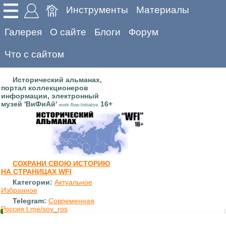
Инструменты
Материалы
Галерея
О сайте
Блоги
Форум
Что с сайтом
Исторический альманах,
портал коллекционеров
информации, электронный
музей 'ВиФиАй'
16+
work-flow-Initiative
СОХРАНИ СВОЮ ИСТОРИЮ
НА СТРАНИЦАХ WFI
Категории:
Актуальное
Избранное
Telegram:
Современная
Россия t.me/sov_ros