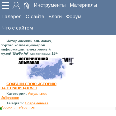
Инструменты
Материалы
Галерея
О сайте
Блоги
Форум
Что с сайтом
Исторический альманах,
портал коллекционеров
информации, электронный
музей 'ВиФиАй'
16+
work-flow-Initiative
СОХРАНИ СВОЮ ИСТОРИЮ
НА СТРАНИЦАХ WFI
Категории:
Актуальное
Избранное
Telegram:
Современная
Россия t.me/sov_ros