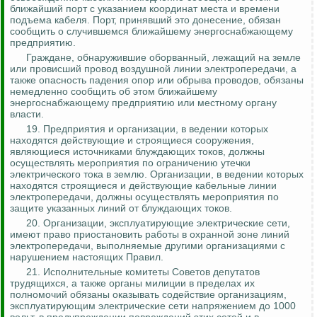
ближайший порт с указанием координат места и времени
подъема кабеля. Порт, принявший это донесение, обязан
сообщить о случившемся ближайшему
энергоснабжающему
предприятию.
Граждане, обнаружившие оборванный, лежащий на земле
или провисший провод воздушной линии электропередачи, а
также опасность падения опор или обрыва проводов, обязаны
немедленно сообщить об этом ближайшему
энергоснабжающему
предприятию или местному органу
власти.
19. Предприятия и организации, в ведении которых
находятся действующие и строящиеся сооружения,
являющиеся источниками блуждающих токов, должны
осуществлять мероприятия по ограничению утечки
электрического тока в землю. Организации, в ведении которых
находятся строящиеся и действующие кабельные линии
электропередачи, должны осуществлять мероприятия по
защите указанных линий от блуждающих токов.
20. Организации, эксплуатирующие электрические сети,
имеют право приостановить работы в охранной зоне линий
электропередачи, выполняемые другими организациями с
нарушением настоящих Правил.
21. Исполнительные комитеты Советов депутатов
трудящихся, а также органы милиции в пределах их
полномочий обязаны оказывать содействие организациям,
эксплуатирующим электрические сети напряжением до 1000