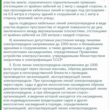
участка земли, ограниченного параллельными прямыми,
отстоящими от крайних кабелей на 1 метр с каждой стороны, а
при прохождении кабельных линий в городах под тротуарами -
на 0,6 метра в сторону зданий и сооружений и на 1 метр в
сторону проезжей части улицы;
вдоль подводных кабельных линий электропередачи в виде
участка водного пространства от водной поверхности до дна,
заключенного между вертикальными плоскостями, отстоящими
от крайних кабелей на 100 метров с каждой стороны;
б) минимально допустимые расстояния между линиями
электропередачи напряжением до 1000 вольт и ближайшими
зданиями и сооружениями, а также древесными и другими
многолетними насаждениями, определяемые Правилами
устройства электроустановок, утверждаемыми Министерством
энергетики и электрификации СССР.
3. Если линии электропередачи напряжением до 1000
вольт проходят через лесные массивы, обрезка деревьев,
растущих в непосредственной близости к проводам,
производится организацией, эксплуатирующей линии
электропередачи. При прохождении линий электропередачи
через парки, сады и другие многолетние насаждения обрезка
деревьев производится организацией, эксплуатирующей линии
электропередачи, а при обоюдном согласии сторон -
организацией, в ведении которой находятся эти насаждения,
или индивидуальными владельцами садов и других
многолетних насаждений в порядке, определяемом
организацией, эксплуатирующей линии электропередачи.