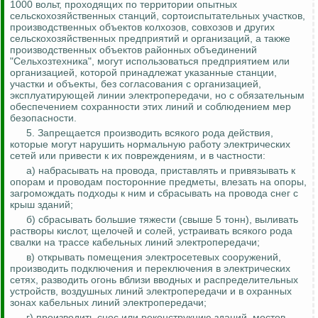
1000 вольт, проходящих по территории опытных
сельскохозяйственных станций, сортоиспытательных участков,
производственных объектов колхозов, совхозов и других
сельскохозяйственных предприятий и организаций, а также
производственных объектов районных объединений
"Сельхозтехника", могут использоваться предприятием или
организацией, которой принадлежат указанные станции,
участки и объекты, без согласования с организацией,
эксплуатирующей линии электропередачи, но с обязательным
обеспечением сохранности этих линий и
соблюдением мер
безопасности.
5. Запрещается производить всякого рода действия,
которые могут нарушить нормальную работу электрических
сетей или привести к их повреждениям, и в частности:
а) набрасывать на провода, приставлять и привязывать к
опорам и проводам посторонние предметы, влезать на опоры,
загромождать подходы к ним и сбрасывать на провода снег с
крыш зданий;
б) сбрасывать большие тяжести (свыше 5 тонн), выливать
растворы кислот, щелочей и солей, устраивать всякого рода
свалки на трассе кабельных линий электропередачи;
в) открывать помещения электросетевых сооружений,
производить подключения и переключения в электрических
сетях, разводить огонь вблизи вводных и распределительных
устройств, воздушных линий электропередачи и в охранных
зонах кабельных линий электропередачи;
г) производить снос или реконструкцию зданий, мостов,