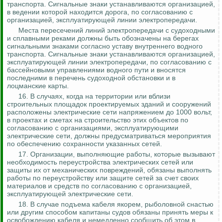
транспорта. Сигнальные знаки устанавливаются организацией,
в ведении которой находится дорога, по согласованию с
организацией, эксплуатирующей линии электропередачи.
Места пересечений линий электропередачи с судоходными
и сплавными реками должны быть обозначены на берегах
сигнальными знаками согласно уставу внутреннего водного
транспорта. Сигнальные знаки устанавливаются организацией,
эксплуатирующей линии электропередачи, по согласованию с
бассейновыми управлениями водного пути и вносятся
последними в перечень судоходной обстановки и в
лоцманские карты.
16. В случаях, когда на территории или вблизи
строительных площадок проектируемых зданий и сооружений
расположены электрические сети напряжением до 1000 вольт,
в проектах и сметах на строительство этих объектов по
согласованию с организациями, эксплуатирующими
электрические сети, должны предусматриваться мероприятия
по обеспечению сохранности указанных сетей.
17. Организации, выполняющие работы, которые вызывают
необходимость переустройства электрических сетей или
защиты их от механических повреждений, обязаны выполнять
работы по переустройству или защите сетей за счет своих
материалов и средств по согласованию с организацией,
эксплуатирующей электрические сети.
18. В случае подъема кабеля якорем, рыболовной снастью
или другим способом капитаны судов обязаны принять меры к
освобождению кабеля и немедленно сообщить об этом в