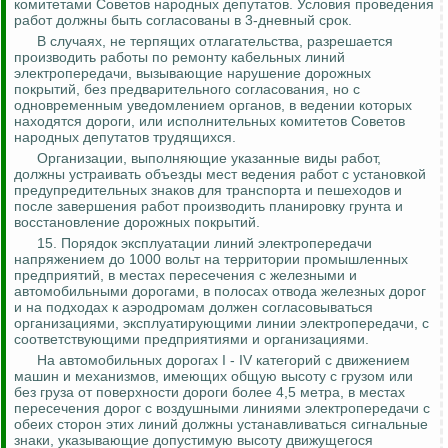
комитетами Советов народных депутатов. Условия проведения
работ должны быть согласованы в 3-дневный срок.
В случаях, не терпящих отлагательства, разрешается
производить работы по ремонту кабельных линий
электропередачи, вызывающие нарушение дорожных
покрытий, без предварительного согласования, но с
одновременным уведомлением органов, в ведении которых
находятся дороги, или исполнительных комитетов Советов
народных депутатов трудящихся.
Организации, выполняющие указанные виды работ,
должны устраивать объезды мест ведения работ с установкой
предупредительных знаков для транспорта и пешеходов и
после завершения работ производить планировку грунта и
восстановление дорожных покрытий.
15. Порядок эксплуатации линий электропередачи
напряжением до 1000 вольт на территории промышленных
предприятий, в местах пересечения с железными и
автомобильными дорогами, в полосах отвода железных дорог
и на подходах к аэродромам должен согласовываться
организациями, эксплуатирующими линии электропередачи, с
соответствующими предприятиями и организациями.
На автомобильных дорогах I - IV категорий с движением
машин и механизмов, имеющих общую высоту с грузом или
без груза от поверхности дороги более 4,5 метра, в местах
пересечения дорог с воздушными линиями электропередачи с
обеих сторон этих линий должны устанавливаться сигнальные
знаки, указывающие допустимую высоту движущегося