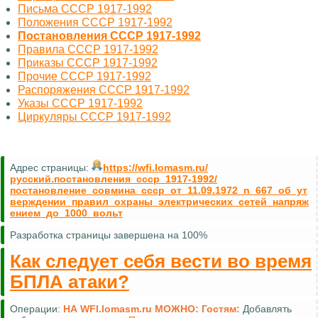
Письма СССР 1917-1992
Положения СССР 1917-1992
Постановления СССР 1917-1992
Правила СССР 1917-1992
Приказы СССР 1917-1992
Прочие СССР 1917-1992
Распоряжения СССР 1917-1992
Указы СССР 1917-1992
Циркуляры СССР 1917-1992
Адрес страницы:
https://wfi.lomasm.ru/
русский.постановления_ссср_1917-1992/
постановление_совмина_ссср_от_11.09.1972_n_667_об_ут
верждении_правил_охраны_электрических_сетей_напряж
ением_до_1000_вольт
Разработка страницы завершена на 100%
Как следует себя вести во время
БПЛА атаки?
Операции:
НА WFI.lomasm.ru МОЖНО:
Гостям:
Добавлять