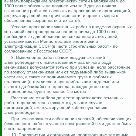
вызвать повреждение электрических сетей напряжением до
1000 вольт, обязаны не
позднее
чем за 3 дня до начала
выполнения работ согласовать их проведение с организацией,
эксплуатирующей электрические сети, и принять меры к
обеспечению сохранности этих сетей.
Условия проведения указанных работ в пределах охранных
зон линий электропередачи напряжением до 1000 вольт,
необходимые для обеспечения сохранности этих линий,
устанавливаются Министерством энергетики и
электрификации СССР (в части строительных работ - по
согласованию с Госстроем СССР).
9.
Выполнение работ вблизи воздушных линий
электропередачи с использованием различного рода
механизмов допускается только при условии, если расстояние
по воздуху от механизма или от подъемной либо выдвижной
части его, а также от поднимаемого груза в любом их
положении (в том числе и при наибольшем подъеме или
вылете) до ближайшего провода, находящегося под
напряжением, будет не менее 1,5 метра.
Расстояние от кабеля до места производства земляных
работ определяется в каждом отдельном случае
организацией, эксплуатирующей кабельную линию
электропередачи.
При невозможности соблюдения условий, обеспечивающих
безопасность работ, с участка электрической сети должно быть
снято напряжение.
10. Предприятия и организации, производящие земляные