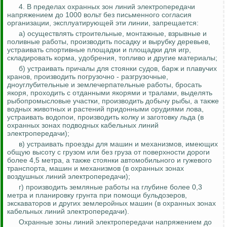
4. В пределах охранных зон линий электропередачи
напряжением до 1000 вольт без письменного согласия
организации, эксплуатирующей эти линии, запрещается:
а) осуществлять строительные, монтажные, взрывные и
поливные работы, производить посадку и вырубку деревьев,
устраивать спортивные площадки и площадки для игр,
складировать корма, удобрения, топливо и другие материалы;
б) устраивать причалы для стоянки судов, барж и плавучих
кранов, производить
погрузочно - разгрузочные
,
дноуглубительные и землечерпательные работы, бросать
якоря, проходить с отданными якорями и тралами, выделять
рыбопромысловые участки, производить добычу рыбы, а также
водных животных и растений придонными орудиями лова,
устраивать водопои, производить колку и заготовку льда (в
охранных зонах подводных кабельных линий
электропередачи);
в) устраивать проезды для машин и механизмов, имеющих
общую высоту с грузом или без груза от поверхности дороги
более 4,5 метра, а также стоянки автомобильного и гужевого
транспорта, машин и механизмов (в охранных зонах
воздушных линий электропередачи);
г) производить земляные работы на глубине более 0,3
метра и планировку грунта при помощи бульдозеров,
экскаваторов и других землеройных машин (в охранных зонах
кабельных линий электропередачи).
Охранные зоны линий электропередачи напряжением до