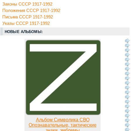
Законы СССР 1917-1992
Положения СССР 1917-1992
Письма СССР 1917-1992
Указы СССР 1917-1992
НОВЫЕ АЛЬБОМЫ:
Альбом Символика СВО
Опознавательные, тактические
знаки, эмблемы