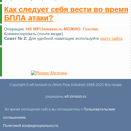
Как следует себя вести во время
БПЛА атаки?
Операции:
НА WFI.lomasm.ru МОЖНО:
Гостям:
Комментировать (почти везде)
Совет №
2:
Для удобной навигации используйте
карту сайта
Copyright © wfi.lomasm.ru (Work Flow Initiative) 1999-2025 Все права
защищены
wfi.lomasm.ru
Во время посещения сайта вы соглашаетесь с
Пользовательским
соглашением
,
Политикой конфиденциальности
,