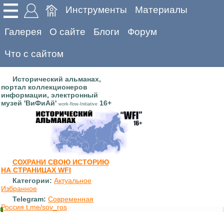
Инструменты
Материалы
Галерея
О сайте
Блоги
Форум
Что с сайтом
Исторический альманах,
портал коллекционеров
информации, электронный
музей 'ВиФиАй'
16+
work-flow-Initiative
СОХРАНИ СВОЮ ИСТОРИЮ
НА СТРАНИЦАХ WFI
Категории:
Актуальное
Избранное
Telegram:
Современная
Россия t.me/sov_ros