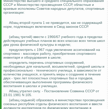
Министерство высшего и среднего специального образования
СССР и Министерство просвещения СССР, областные и
краевые исполкомы Советов народных депутатов, спортивные
организации:
Абзац второй пункта 1 не приводится, как не содержащий
норм, подлежащих включению в Свод законов СССР.
(абзац третий) ввести с 1966/67 учебного года в пределах
действующих учебных планов во всех классах всех типов школ
два урока физической культуры в неделю;
предусмотреть с 1967 года увеличение ассигнований на
спортивно - массовую работу, приобретение спортивного
инвентаря и оборудования в школе;
определить перечень спортивных сооружений,
необходимых для начальной, восьмилетней, средней школы и
профессионально - технического училища, в зависимости от
количества учащихся, и принять меры к созданию в течение
двух - трех лет плоскостных спортивных баз и городков,
обеспечивающих выполнение программы физического
воспитания в школах и училищах.
Абзац утратил силу. - Постановление Совмина СССР от
23.01.1981 N 105.
(абзац седьмой) образовать в министерствах просвещения
союзных республик отделы физического воспитания и ввести
должности инспекторов по физическому воспитанию в