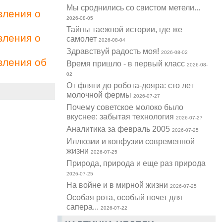
Мы сроднились со свистом метели...
вления о
2026-08-05
Тайны таежной истории, где же
вления о
самолет
2026-08-04
Здравствуй радость моя!
2026-08-02
вления об
Время пришло - в первый класс
2026-08-
02
От фляги до робота-дояра: сто лет
молочной фермы
2026-07-27
Почему советское молоко было
вкуснее: забытая технология
2026-07-27
Аналитика за февраль 2005
2026-07-25
Иллюзии и конфузии современной
жизни
2026-07-25
Природа, природа и еще раз природа
2026-07-25
На войне и в мирной жизни
2026-07-25
Особая рота, особый почет для
сапера...
2026-07-22