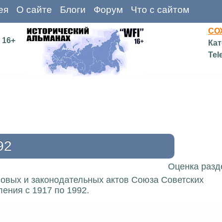
ея
О сайте
Блоги
Форум
Что с сайтом
СО
16+
Кат
Tel
92
Оценка разд
вовых и законодательных актов Союза Советских
ения с 1917 по 1992.