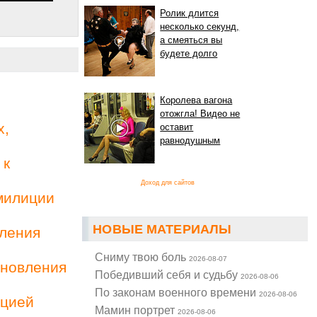
Ролик длится
несколько секунд,
а смеяться вы
будете долго
Королева вагона
отожгла! Видео не
х,
оставит
равнодушным
 к
Доход для сайтов
милиции
НОВЫЕ МАТЕРИАЛЫ
вления
Cниму твою боль
2026-08-07
ановления
Победивший себя и судьбу
2026-08-06
По законам военного времени
2026-08-06
ацией
Мамин портрет
2026-08-06