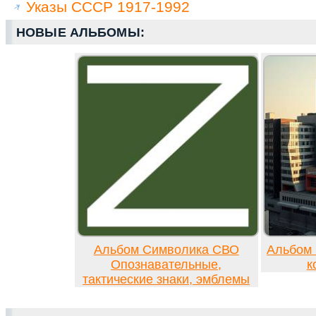
Указы СССР 1917-1992
НОВЫЕ АЛЬБОМЫ:
Альбом Символика СВО
Альбом 
Опознавательные,
к
тактические знаки, эмблемы