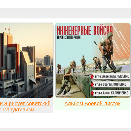
ИИ рисует советский
Альбом Боевой листок
онструктивизм