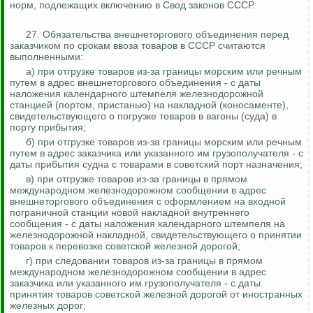
норм, подлежащих включению в Свод законов СССР.
27. Обязательства внешнеторгового объединения перед
заказчиком по срокам ввоза товаро
в в СССР
считаются
выполненными:
а) при отгрузке товаров из-за границы морским или речным
путем в адрес внешнеторгового объединения -
с даты
наложения
календарного штемпеля железнодорожной
станцией (портом, пристанью) на накладной (коносаменте),
свидетельствующего о погрузке товаров в вагоны (суда) в
порту прибытия;
б) при отгрузке товаров из-за границы морским или речным
путем в адрес заказчика или указанного им грузополучателя -
с
даты прибытия
судна с товарами в советский порт назначения;
в) при отгрузке товаров из-за границы в прямом
международном железнодорожном сообщении в адрес
внешнеторгового объединения с оформлением на входной
пограничной станции новой накладной внутреннего
сообщения -
с даты наложения
календарного штемпеля на
железнодорожной накладной, свидетельствующего о принятии
товаров к перевозке советской железной дорогой;
г) при следовании товаров из-за границы в прямом
международном железнодорожном сообщении в адрес
заказчика или указанного им грузополучателя -
с даты
принятия
товаров советской железной дорогой от иностранных
железных дорог;