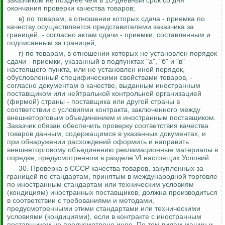
заказчиком не позднее чем в 10-дневный срок со дня
окончания проверки качества товаров;
в) по товарам, в отношении которых сдача - приемка по
качеству осуществляется представителями заказчика за
границей, - согласно актам сдачи - приемки, составленным и
подписанным за границей;
г) по товарам, в отношении которых не установлен порядок
сдачи - приемки, указанный в подпунктах "а", "б" и "в"
настоящего пункта, или не установлен иной порядок,
обусловленный специфическими свойствами товаров, -
согласно документам о качестве, выданным иностранным
поставщиком или нейтральной контрольной организацией
(фирмой) страны - поставщика или другой страны в
соответствии с условиями контракта, заключенного между
внешнеторговым объединением и иностранным поставщиком.
Заказчик обязан обеспечить проверку соответствия качества
товаров данным, содержащимся в указанных документах, и
при обнаружении расхождений оформить и направить
внешнеторговому объединению рекламационные материалы в
порядке, предусмотренном в разделе VI настоящих Условий.
30.
Проверка в СССР качества товаров, закупленных за
границей по стандартам, принятым в международной торговле
по иностранным стандартам или техническим условиям
(кондициям) иностранных поставщиков, должна производиться
в соответствии с требованиями и методами,
предусмотренными этими стандартами или техническими
условиями (кондициями), если в контракте с иностранным
поставщиком не предусмотрено иное.
По тем видам машин и