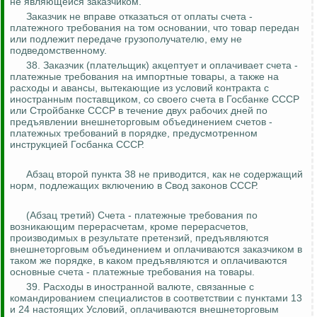
не являющейся заказчиком.
Заказчик не вправе отказаться от оплаты счета -
платежного требования на том основании, что товар передан
или подлежит передаче грузополучателю, ему не
подведомственному.
38.
Заказчик (плательщик) акцептует и оплачивает счета -
платежные требования на импортные товары, а также на
расходы и авансы, вытекающие из условий контракта с
иностранным поставщиком, со своего счета в Госбанке СССР
или Стройбанке СССР в течение двух рабочих дней по
предъявлении внешнеторговым объединением счетов -
платежных требований в порядке, предусмотренном
инструкцией Госбанка СССР.
Абзац второй пункта 38 не приводится, как не содержащий
норм, подлежащих включению в Свод законов СССР.
(Абзац третий) Счета - платежные требования по
возникающим перерасчетам, кроме перерасчетов,
производимых в результате претензий, предъявляются
внешнеторговым объединением и оплачиваются заказчиком в
таком же порядке, в каком предъявляются и оплачиваются
основные счета - платежные требования на товары.
39. Расходы в иностранной валюте, связанные с
командированием специалистов в соответствии с пунктами 13
и 24 настоящих Условий, оплачиваются внешнеторговым