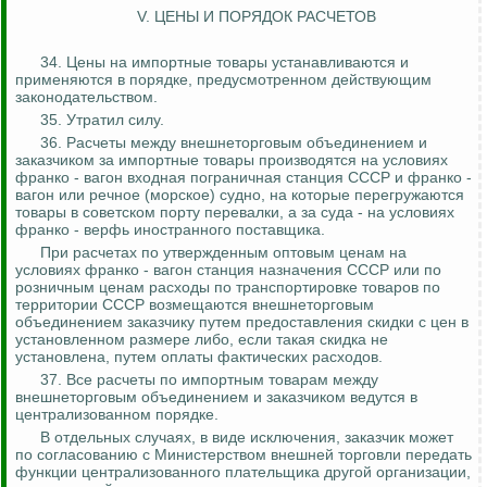
V. ЦЕНЫ И ПОРЯДОК РАСЧЕТОВ
34. Цены на импортные товары устанавливаются и
применяются в порядке, предусмотренном действующим
законодательством.
35. Утратил силу.
36. Расчеты между внешнеторговым объединением и
заказчиком за импортные товары производятся на условиях
франко - вагон входная пограничная станция СССР и франко -
вагон или речное (морское) судно, на которые перегружаются
товары в советском порту перевалки, а за суда - на условиях
франко - верфь иностранного поставщика.
При расчетах по утвержденным оптовым ценам на
условиях франко - вагон станция назначения СССР или по
розничным ценам расходы по транспортировке товаров по
территории СССР возмещаются внешнеторговым
объединением заказчику путем предоставления скидки с цен в
установленном размере либо, если такая скидка не
установлена, путем оплаты фактических расходов.
37. Все расчеты по импортным товарам между
внешнеторговым объединением и заказчиком ведутся в
централизованном порядке.
В отдельных случаях, в виде исключения, заказчик может
по согласованию с Министерством внешней торговли передать
функции централизованного плательщика другой организации,