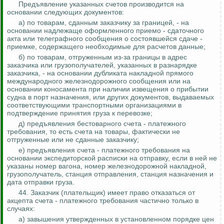
Предъявление указанных счетов производится на
основании следующих документов:
а) по товарам, сданным заказчику за границей, - на
основании надлежаще оформленного
приемо
- сдаточного
акта или телеграфного сообщения о состоявшейся сдаче -
приемке, содержащего необходимые для расчетов данные;
б) по товарам, отгруженным из-за границы в адрес
заказчика или грузополучателей, указанных в разнарядке
заказчика, - на основании дубликата накладной прямого
международного железнодорожного сообщения или на
основании коносамента при наличии извещения о прибытии
судна в порт назначения, или других документов, выдаваемых
соответствующими транспортными организациями в
подтверждение принятия груза к перевозке;
д) предъявления бестоварного счета - платежного
требования, то есть счета на товары, фактически не
отгруженные или не сданные заказчику;
е) предъявления счета - платежного требования на
основании экспедиторской расписки на отправку, если в ней не
указаны номер вагона, номер железнодорожной накладной,
грузополучатель, станция отправления, станция назначения и
дата отправки груза.
44. Заказчик (плательщик) имеет право отказаться от
акцепта счета - платежного требования частично только в
случаях:
а) завышения утвержденных в установленном порядке цен