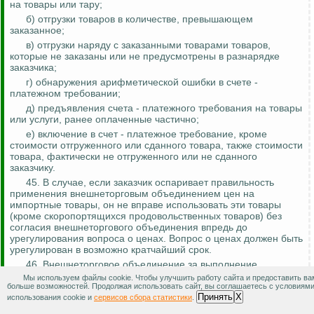
на товары или тару;
б) отгрузки товаров в количестве, превышающем
заказанное
;
в) отгрузки наряду с заказанными товарами товаров,
которые не заказаны или не предусмотрены в разнарядке
заказчика;
г) обнаружения арифметической ошибки в счете -
платежном требовании;
д) предъявления счета - платежного требования на товары
или услуги, ранее оплаченные частично;
е) включение в счет - платежное требование, кроме
стоимости отгруженного или сданного товара, также стоимости
товара, фактически не отгруженного или не сданного
заказчику.
45. В случае
,
если заказчик оспаривает правильность
применения внешнеторговым объединением цен на
импортные товары, он не вправе использовать эти товары
(кроме скоропортящихся продовольственных товаров) без
согласия внешнеторгового объединения впредь до
урегулирования вопроса о ценах. Вопрос о ценах должен быть
урегулирован в возможно кратчайший срок.
46. Внешнеторговое объединение за выполнение
поручений заказчика получает комиссионное вознаграждение в
Мы используем файлы cookie. Чтобы улучшить работу сайта и предоставить ва
размере, утверждаемом в установленном порядке.
больше возможностей. Продолжая использовать сайт, вы соглашаетесь с условиям
Принять
X
использования cookie и
сервисов сбора статистики
.