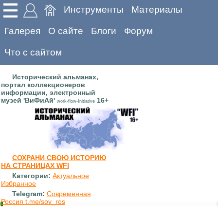
Инструменты
Материалы
Галерея
О сайте
Блоги
Форум
Что с сайтом
Исторический альманах,
портал коллекционеров
информации, электронный
музей 'ВиФиАй'
16+
work-flow-Initiative
СОХРАНИ СВОЮ ИСТОРИЮ
НА СТРАНИЦАХ WFI
Категории:
Актуальное
Избранное
Telegram:
Современная
Россия t.me/sov_ros