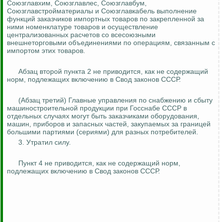
Союзглавхим
,
Союзглавлес
,
Союзглавбум
,
Союзглавстройматериалы
и
Союзглавкабель
выполнение
функций заказчиков импортных товаров по закрепленной за
ними номенклатуре товаров и осуществление
централизованных расчетов
со
всесоюзными
внешнеторговыми объединениями по операциям, связанным с
импортом этих товаров.
Абзац второй пункта 2 не приводится, как не содержащий
норм, подлежащих включению в Свод законов СССР.
(Абзац третий) Главные управления по снабжению и сбыту
машиностроительной продукции при Госснабе СССР в
отдельных случаях могут быть заказчиками оборудования,
машин, приборов и запасных частей, закупаемых за границей
большими партиями (сериями) для разных потребителей.
3. Утратил силу.
Пункт 4 не приводится, как не содержащий норм,
подлежащих включению в Свод законов СССР.