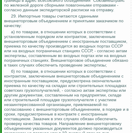
границы в адрес Всесоюзного объединения "
Союзвнештранс
"
по железной дороге сборными
повагонными
отправками -
согласно данным экспедиторской расписки на отправку.
29. Импортные товары считаются сданными
внешнеторговым объединением и принятыми заказчиком по
качеству:
а) по товарам, в отношении которых в соответствии с
установленным порядком или контрактом, заключенным
внешнеторговым объединением с иностранным поставщиком,
приемка по качеству производится во входных портах СССР
или на входных пограничных станциях СССР, - согласно актам
экспертизы, составленным во входных портах или на входных
пограничных станциях.
Внешнеторговое объединение обязано
в таких случаях обеспечить проведение экспертизы;
б) по товарам, в отношении которых в соответствии с
контрактом, заключенным внешнеторговым объединением с
иностранным поставщиком, предусмотрена окончательная
приемка по качеству на складах или строительных площадках
советских грузополучателей, - согласно актам экспертизы или
другим документам, составленным на предприятии, складе
или строительной площадке грузополучателя с участием
незаинтересованной организации, привлекаемой по
согласованию с внешнеторговым объединением, в порядке и в
сроки, предусмотренные в контракте
с иностранным
поставщиком. Заказчик в этих случаях обязан обеспечить
проверку качества товаров. Направление внешнеторговому
объединению указанных документов должно производиться