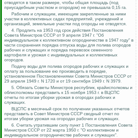
отводятся в таком размере, чтобы общая площадь (под
приусадебным участком и огородом) не превышала 0,15 га.
Рабочим и служащим, имеющим закрепленные за ними
участки в коллективных садах предприятий, учреждений и
организаций, земельные участки под огороды не отводятся.
4.
Продлить на 1953 год срок действия Постановления
Совета Министров СССР от 9 апреля 1947 г. "Об
индивидуальном к коллективном огородничестве в 1947 году" в
части сохранения порядка отпуска воды для полива огородов
рабочих и служащих и порядка перевозок семенного
картофеля и урожая с индивидуальных и коллективных
огородов.
Подачу воды для полива огородов рабочих и служащих и
оплату за пользование ею производить в порядке,
установленном Постановлениями Совета Министров СССР от
29 апреля 1949 г. N 1720 и от 19 сентября 1949 г. N 3979.
5. Обязать Советы Министров республик, крайисполкомы и
облисполкомы представить к 15 ноября 1953 г. в ВЦСПС
отчеты по итогам уборки урожая в огородах рабочих и
служащих.
ВЦСПС в месячный срок по получении указанных отчетов
представить в Совет Министров СССР сводный отчет по
итогам уборки урожая на огородах рабочих и служащих.
6. Считать утратившим силу пункт 1 Постановления Совета
Министров СССР от 22 марта 1950 г. "О коллективном и
индивидуальном огородничестве рабочих и служащих".