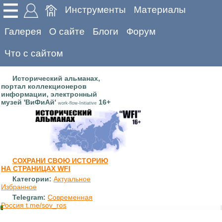
Инструменты
Материалы
Галерея
О сайте
Блоги
Форум
Что с сайтом
Исторический альманах,
портал коллекционеров
информации, электронный
музей 'ВиФиАй'
16+
work-flow-Initiative
СОХРАНИ СВОЮ ИСТОРИЮ
НА СТРАНИЦАХ WFI
Категории:
Актуальное
Избранное
Telegram:
Современная
Россия t.me/sov_ros