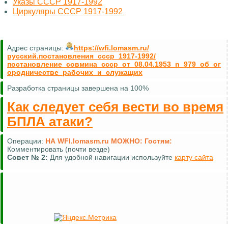
Указы СССР 1917-1992
Циркуляры СССР 1917-1992
Адрес страницы:
https://wfi.lomasm.ru/
русский.постановления_ссср_1917-1992/
постановление_совмина_ссср_от_08.04.1953_n_979_об_ог
ородничестве_рабочих_и_служащих
Разработка страницы завершена на 100%
Как следует себя вести во время
БПЛА атаки?
Операции:
НА WFI.lomasm.ru МОЖНО:
Гостям:
Комментировать (почти везде)
Совет №
2:
Для удобной навигации используйте
карту сайта