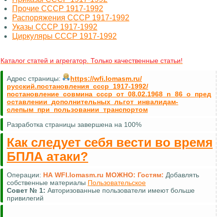
Прочие СССР 1917-1992
Распоряжения СССР 1917-1992
Указы СССР 1917-1992
Циркуляры СССР 1917-1992
Каталог статей и агрегатор. Только качественные статьи!
Адрес страницы:
https://wfi.lomasm.ru/
русский.постановления_ссср_1917-1992/
постановление_совмина_ссср_от_08.02.1968_n_86_о_пред
оставлении_дополнительных_льгот_инвалидам-
слепым_при_пользовании_транспортом
Разработка страницы завершена на 100%
Как следует себя вести во время
БПЛА атаки?
Операции:
НА WFI.lomasm.ru МОЖНО:
Гостям:
Добавлять
собственные материалы
Пользовательское
Совет №
1:
Авторизованные пользователи имеют больше
привилегий