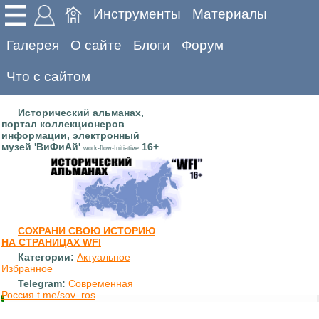
Инструменты
Материалы
Галерея
О сайте
Блоги
Форум
Что с сайтом
Исторический альманах,
портал коллекционеров
информации, электронный
музей 'ВиФиАй'
16+
work-flow-Initiative
СОХРАНИ СВОЮ ИСТОРИЮ
НА СТРАНИЦАХ WFI
Категории:
Актуальное
Избранное
Telegram:
Современная
Россия t.me/sov_ros