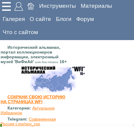
Инструменты
Материалы
Галерея
О сайте
Блоги
Форум
Что с сайтом
Исторический альманах,
портал коллекционеров
информации, электронный
музей 'ВиФиАй'
16+
work-flow-Initiative
СОХРАНИ СВОЮ ИСТОРИЮ
НА СТРАНИЦАХ WFI
Категории:
Актуальное
Избранное
Telegram:
Современная
Россия t.me/sov_ros