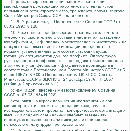
В целях
совершенствования системы повышения
квалификации руководящих работников
и специалистов
промышленности, строительства, транспорта, связи и торговли
Совет Министров Союза ССР постановляет:
1 - 9. Утратили силу. - Постановление Совмина СССР от
08.02.1990 N 125.
10. Численность
профессорско - преподавательского
и
учебно - вспомогательного состава в институтах повышения
квалификации, их филиалах, в межотраслевых институтах и на
факультетах повышения квалификации определять по
нормам, установленным для соответствующих вузов,
готовящих специалистов данного профиля. Оплату труда
руководящего и
профессорско - преподавательского
состава
этих институтов, филиалов и факультетов производить в
соответствии с Постановлением Совета Министров СССР от 5
июня 1957 г. N 660 и Постановлением ЦК КПСС, Совета
Министров СССР и ВЦСПС от 24 декабря 1976 г. N 1057
(таблица 2 приложения N 1).
(с изм. и доп.,
внесенными
Постановлением Совмина
СССР от 07.03.1984 N 228)
Установить на курсах повышения квалификации при
министерствах и ведомствах, предприятиях, научно -
исследовательских и проектно - конструкторских организациях,
высших и средних специальных учебных заведениях,
институтах повышения квалификации и их филиалах
почасовую оплату труда преподавателей.
11. Время научно - педагогической и руководящей работы в