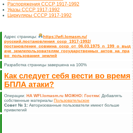
Распоряжения СССР 1917-1992
Указы СССР 1917-1992
Циркуляры СССР 1917-1992
Адрес страницы:
https://wfi.lomasm.ru/
русский.постановления_ссср_1917-1992/
постановление_совмина_ссср_от_06.03.1975_n_199_о_выд
аче_землепользователям_государственных_актов_на_пра
во_пользования_землей
Разработка страницы завершена на 100%
Как следует себя вести во время
БПЛА атаки?
Операции:
НА WFI.lomasm.ru МОЖНО:
Гостям:
Добавлять
собственные материалы
Пользовательское
Совет №
1:
Авторизованные пользователи имеют больше
привилегий