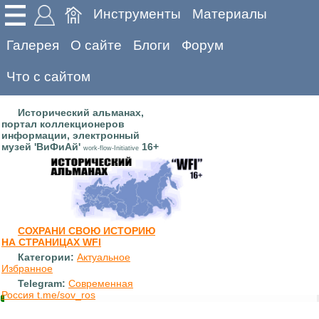
Инструменты
Материалы
Галерея
О сайте
Блоги
Форум
Что с сайтом
Исторический альманах,
портал коллекционеров
информации, электронный
музей 'ВиФиАй'
16+
work-flow-Initiative
СОХРАНИ СВОЮ ИСТОРИЮ
НА СТРАНИЦАХ WFI
Категории:
Актуальное
Избранное
Telegram:
Современная
Россия t.me/sov_ros