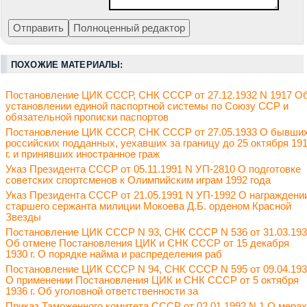
ПОХОЖИЕ МАТЕРИАЛЫ:
Постановление ЦИК СССР, СНК СССР от 27.12.1932 N 1917 О
установлении единой паспортной системы по Союзу ССР и
обязательной прописки паспортов
Постановление ЦИК СССР, СНК СССР от 27.05.1933 О бывши
российских подданных, уехавших за границу до 25 октября 19
г. и принявших иностранное граж
Указ Президента СССР от 05.11.1991 N УП-2810 О подготовке
советских спортсменов к Олимпийским играм 1992 года
Указ Президента СССР от 21.05.1991 N УП-1992 О награждени
старшего сержанта милиции Мокоева Д.Б. орденом Красной
Звезды
Постановление ЦИК СССР N 93, СНК СССР N 536 от 31.03.19
Об отмене Постановления ЦИК и СНК СССР от 15 декабря
1930 г. О порядке найма и распределения раб
Постановление ЦИК СССР N 94, СНК СССР N 595 от 09.04.19
О применении Постановления ЦИК и СНК СССР от 5 октября
1936 г. Об уголовной ответственности за
Приказ Таможенного комитета СССР от 02.01.1992 N 1 О мерах