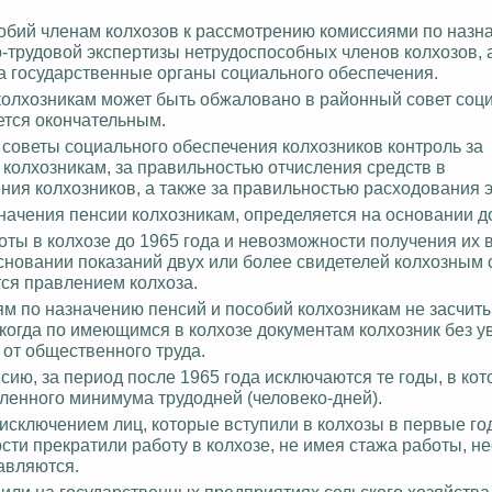
собий членам колхозов к рассмотрению комиссиями по назн
-трудовой экспертизы нетрудоспособных членов колхозов, 
а государственные органы социального обеспечения.
колхозникам может быть обжаловано в районный совет соц
ется окончательным.
 советы социального обеспечения колхозников контроль за
колхозникам, за правильностью отчисления сре
дств в
я колхозников, а также за правильностью расходования э
значения пенсии колхозникам, определяется на основании д
ты в колхозе до 1965 года и невозможности получения их 
сновании показаний двух или более свидетелей колхозным 
ся правлением колхоза.
м по назначению пенсий и пособий колхозникам не засчиты
когда по имеющимся в колхозе документам колхозник без 
 от общественного труда.
ию, за период после 1965 года исключаются те годы, в ко
ленного минимума трудодней (человеко-дней).
 исключением лиц, которые вступили в колхозы в первые го
сти прекратили работу в колхозе, не имея стажа работы, н
авляются.
или на государственных предприятиях сельского хозяйства,