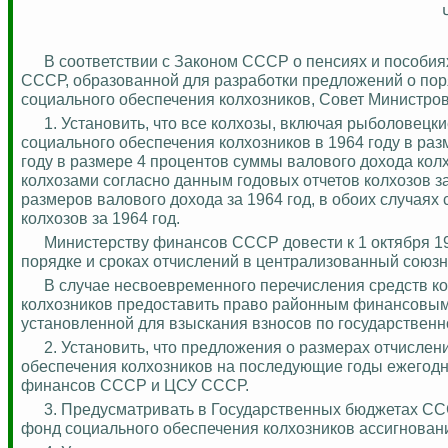
В соответствии с Законом СССР о пенсиях и пособи
СССР, образованной для разработки предложений о пор
социального обеспечения колхозников, Совет Министро
1. Установить, что все колхозы, включая рыболовец
социального обеспечения колхозников в 1964 году в раз
году в размере 4 процентов суммы валового дохода колх
колхозами согласно данным годовых отчетов колхозов з
размеров валового дохода за 1964 год, в обоих случаях
колхозов за 1964 год.
Министерству финансов СССР довести к 1 октября 19
порядке и сроках отчислений в централизованный союз
В случае несвоевременного перечисления средств к
колхозников предоставить право районным финансовым о
установленной для взыскания взносов по государствен
2. Установить, что предложения о размерах отчисле
обеспечения колхозников на последующие годы ежегод
финансов СССР и ЦСУ СССР.
3. Предусматривать в Государственных бюджетах СС
фонд социального обеспечения колхозников ассигновани