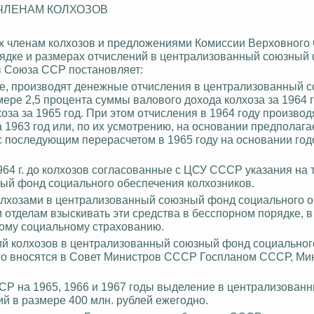
ЧЛЕНАМ КОЛХОЗОВ
ях членам колхозов и предложениями Комиссии Верховного
ядке и размерах отчислений в централизованный союзный
в Союза ССР постановляет:
кие, производят денежные отчисления в централизованный
мере 2,5 процента суммы валового дохода колхоза за 1964 г
оза за 1965 год. При этом отчисления в 1964 году производ
а 1963 год или, по их усмотрению, на основании предполаг
 с последующим перерасчетом в 1965 году на основании год
64 г. до колхозов согласованные с ЦСУ СССР указания на 
ный фонд социального обеспечения колхозников.
олхозами в централизованный союзный фонд социального 
тделам взыскивать эти средства в бесспорном порядке, в
ному социальному страхованию.
ний колхозов в централизованный союзный фонд социальног
но вносятся в Совет Министров СССР Госпланом СССР, Ми
СР на 1965, 1966 и 1967 годы выделение в централизован
й в размере 400 млн. рублей ежегодно.