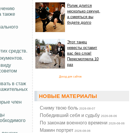
Ролик длится
ачению
несколько секунд,
а также
а смеяться вы
будете долго
иального
Этот танец
невесты оставит
тих средств.
вас без слов!
окументов.
Пересмотрела 10
ввиду
раз
советом
Доход для сайтов
вать в стаж
уважительных
НОВЫЕ МАТЕРИАЛЫ
торые член
Cниму твою боль
2026-08-07
ды
Победивший себя и судьбу
2026-08-06
еобходимого
По законам военного времени
2026-08-06
Мамин портрет
2026-08-06
 пенсии,