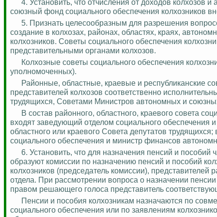
4. Установить, что отчисления от доходов колхозов
союзный фонд социального обеспечения колхозников вно
5. Признать целесообразным для разрешения вопросо
создание в колхозах, районах, областях, краях, автоно
колхозников. Советы социального обеспечения колхозн
представительными органами колхозов.
Колхозные советы социального обеспечения колхозн
уполномоченных).
Районные, областные, краевые и республиканские со
представителей колхозов соответственно исполнительн
трудящихся, Советами Министров автономных и союзных
В состав районного, областного, краевого совета со
входят заведующий отделом социального обеспечения и
областного или краевого Совета депутатов трудящихся; 
социального обеспечения и министр финансов автономн
6. Установить, что для назначения пенсий и пособий
образуют комиссии по назначению пенсий и пособий кол
колхозников (председатель комиссии), представителей 
отдела. При рассмотрении вопроса о назначении пенсии
правом решающего голоса представитель соответствующ
Пенсии и пособия колхозникам назначаются по совм
социального обеспечения или по заявлениям колхознико