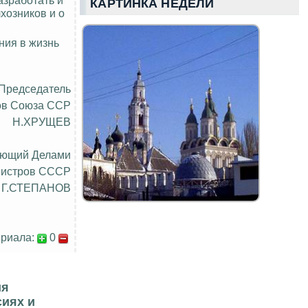
КАРТИНКА НЕДЕЛИ
хозников и о
ния в жизнь
Председатель
ов Союза ССР
Н.ХРУЩЕВ
яющий Делами
нистров СССР
Г.СТЕПАНОВ
риала:
0
ия
сиях и