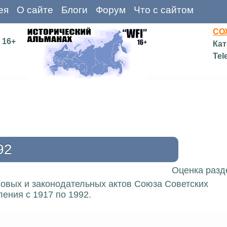
ея
О сайте
Блоги
Форум
Что с сайтом
СО
16+
Кат
Tel
92
Оценка разд
вовых и законодательных актов Союза Советских
ения с 1917 по 1992.