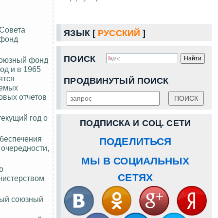
 Совета
ЯЗЫК [
РУССКИЙ
]
 фонд
ПОИСК
 союзный фонд
од и в 1965
ятся
ПРОДВИНУТЫЙ ПОИСК
аемых
овых отчетов
текущий год о
ПОДПИСКА И СОЦ. СЕТИ
обеспечения
ПОДЕЛИТЬСЯ
 очередности,
МЫ В СОЦИАЛЬНЫХ
о
СЕТЯХ
нистерством
ный союзный