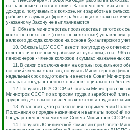
назначенные в соответствии с Законом о пенсиях и пос
доходов, получаемых в колхозе, или заработка в сельс
рабочих и служащих (кроме работающих в колхозах или н
указанному Закону не выплачиваются.
9. Обязать министерства производства и заготовок 
колхозно-совхозные (совхозно-колхозные) управления,
валового дохода колхозов на основе бухгалтерского уче
10. Обязать ЦСУ СССР ввести полугодовую отчетнос
отчетности по пенсиям рабочим и служащим, а на 1965 
пенсионеров - членов колхозов и суммах назначенных к
11.
В связи с возложением на органы социального об
пособий членам колхозов, поручить Министерству фина
недельный срок подготовить и внести в Совет Министро
аппарата государственных органов социального обеспеч
12. Поручить ЦСУ СССР и Советам Министров союзны
Министров СССР по вопросам труда и заработной платы 
трудовой деятельности членов колхозов
и трудовых книж
13. Установить, что разъяснения о применении Поло
Положения о порядке назначения и выплаты пособий по
Государственным комитетом Совета Министров СССР по
14.
Поручить Юридической комиссии при Совете Мин
вопросам труда и заработной платы с участием ВЦСПС 