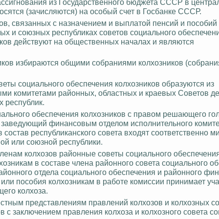
 и ассигнования из Государственного бюджета СССР в центр
сятся (зачисляются) на особый счет в Госбанке СССР.
в, связанных с назначением и выплатой пенсий и пособий 
мных и союзных республиках советов социального обеспечен
иков действуют на общественных началах и являются
иков избираются общими собраниями колхозников (собран
веты социального обеспечения колхозников образуются из
ыми комитетами районных, областных и краевых Советов д
 республик.
циального обеспечения колхозников с правом решающего го
 заведующий финансовым отделом исполнительного комите
в состав республиканского совета входят соответственно м
ой или союзной республики.
 членам колхозов районные советы социального обеспечени
хозникам в составе члена районного совета социального о
районного отдела социального обеспечения и районного фи
 или пособия колхозникам в работе комиссии принимает уча
его колхоза.
естным представлениям правлений колхозов и колхозных с
в с заключением правления колхоза и колхозного совета с