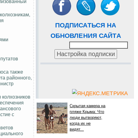
ализованный
колхозникам,
ия
ПОДПИСАТЬСЯ НА
ОБНОВЛЕНИЯ САЙТА
иями
епутатов
лоса также
та районного,
инистр
я колхозников
беспечения
Скрытая камера на
нансового
пляже Крыма: Что
стие с
люди вытворяют,
когда их не
оветов
видят...
оциального