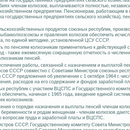
обиях членам колхозов, выплачиваются полностью, независ
кохозяйственном предприятии.
Пенсионерам, работающим в 
а государственных предприятиях сельского хозяйства), пе
сельскохозяйственных продуктов союзных республик, произ
рыбакколхозсоюзы
и правления колхозов обеспечить исчис
та, по единой методике, установленной ЦСУ СССР.
ть по пенсиям колхозникам применительно к действующей 
год - также ежемесячную сокращенную отчетность о численн
олхозникам пенсий.
еспечения работы, связанной с назначением и выплатой пе
нсов СССР совместно с Советами Министров союзных респу
в СССР предложения об увеличении с 1 октября 1964 г. чис
ения, расходов на его содержание и фондов заработной
пл
х республик с участием ВЦСПС и Государственного комит
обеспечить, начиная с 1965 года, введение единой
систем
ек колхозников.
жения о порядке назначения и выплаты пенсий членам колх
 беременности и родам женщинам - членам колхозов даютс
 вопросам труда и заработной платы и ВЦСПС.
истров СССР, Государственному комитету Совета Министр
и представителей Советов Министров союзных республик р