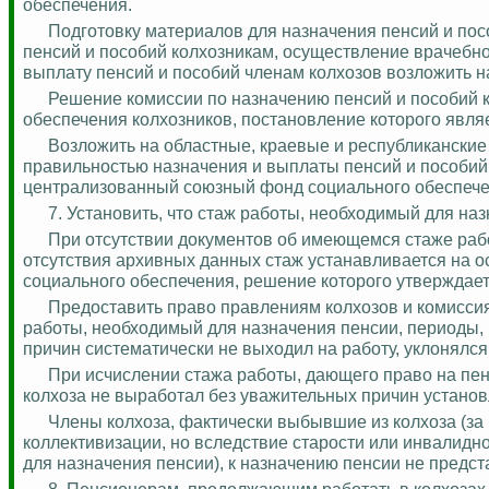
обеспечения.
Подготовку материалов для назначения пенсий и по
пенсий и пособий колхозникам, осуществление врачебно
выплату пенсий и пособий членам колхозов возложить н
Решение комиссии по назначению пенсий и пособий 
обеспечения колхозников, постановление которого явля
Возложить на областные, краевые и республиканские
правильностью назначения и выплаты пенсий и пособий 
ц
ентрализованный союзный фонд социального обеспечени
7. Установить, что стаж работы, необходимый для на
При отсутствии документов об имеющемся стаже рабо
отсутствия архивных данных стаж устанавливается на о
социального обеспечения, решение которого утверждает
Предоставить право правлениям колхозов и комиссия
работы, необходимый для назначения пенсии, периоды, 
причин систематически не выходил на работу, уклонялся
При исчислении стажа работы, дающего право на пенс
колхоза не выработал без уважительных причин установ
Члены колхоза, фактически выбывшие из колхоза (за
коллективизации, но вследствие старости или инвалидно
для назначения пенсии), к назначению пенсии не предст
8. Пенсионерам, продолжающим работать в колхозах 