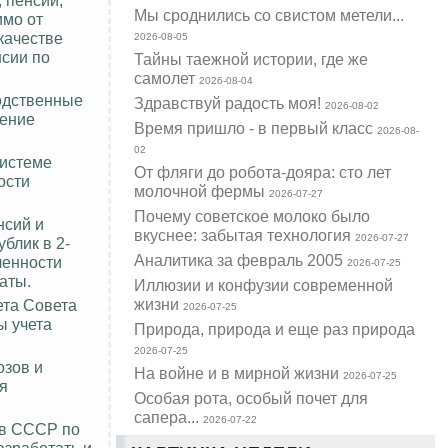
Мы сроднились со свистом метели...
имо от
качестве
2026-08-05
нсии по
Тайны таежной истории, где же
самолет
2026-08-04
водственные
Здравствуй радость моя!
2026-08-02
ление
Время пришло - в первый класс
2026-08-
02
системе
От фляги до робота-дояра: сто лет
ости
молочной фермы
2026-07-27
Почему советское молоко было
нсий и
вкуснее: забытая технология
2026-07-27
блик в 2-
Аналитика за февраль 2005
ленности
2026-07-25
аты.
Иллюзии и конфузии современной
жизни
ета Совета
2026-07-25
ы учета
Природа, природа и еще раз природа
2026-07-25
озов и
На войне и в мирной жизни
2026-07-25
я
Особая рота, особый почет для
сапера...
2026-07-22
ов СССР по
азработать и