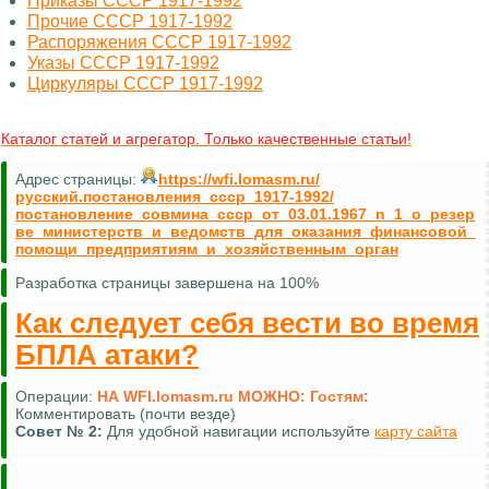
Приказы СССР 1917-1992
Прочие СССР 1917-1992
Распоряжения СССР 1917-1992
Указы СССР 1917-1992
Циркуляры СССР 1917-1992
Каталог статей и агрегатор. Только качественные статьи!
Адрес страницы:
https://wfi.lomasm.ru/
русский.постановления_ссср_1917-1992/
постановление_совмина_ссср_от_03.01.1967_n_1_о_резер
ве_министерств_и_ведомств_для_оказания_финансовой_
помощи_предприятиям_и_хозяйственным_орган
Разработка страницы завершена на 100%
Как следует себя вести во время
БПЛА атаки?
Операции:
НА WFI.lomasm.ru МОЖНО:
Гостям:
Комментировать (почти везде)
Совет №
2:
Для удобной навигации используйте
карту сайта