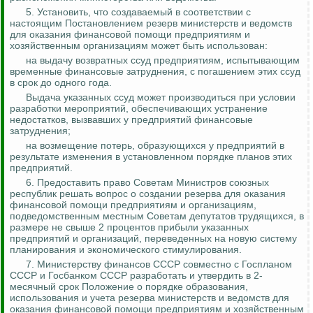
5. Установить, что создаваемый в соответствии с
настоящим Постановлением резерв министерств и ведом
ств
дл
я оказания финансовой помощи предприятиям и
хозяйственным организациям может быть использован:
на выдачу возвратных ссуд предприятиям, испытывающим
временные финансовые затруднения, с погашением этих ссуд
в срок до одного года.
Выдача указанных ссуд может производиться при условии
разработки мероприятий, обеспечивающих устранение
недостатков, вызвавших у предприятий финансовые
затруднения;
на возмещение потерь, образующихся у предприятий в
результате изменения в установленном порядке планов этих
предприятий.
6. Предоставить право Советам Министров союзных
республик решать вопрос о создании резерва для оказания
финансовой помощи предприятиям и организациям,
подведомственным местным Советам депутатов трудящихся, в
размере не свыше 2 процентов прибыли указанных
предприятий и организаций, переведенных на новую систему
планирования и экономического стимулирования.
7. Министерству финансов СССР совместно с Госпланом
СССР и Госбанком СССР разработать и утвердить в 2-
месячный срок Положение о порядке образования,
использования и учета резерва министерств и ведом
ств дл
я
оказания финансовой помощи предприятиям и хозяйственным