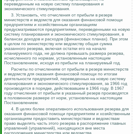
переведенным на новую систему планирования и
экономического стимулирования.
3. Установить, что отчисления от прибыли в резерв
министерств и ведом
ств дл
я оказания финансовой помощи
предприятиям и хозяйственным организациям
предусматриваются предприятиями, переведенными на новую
систему планирования и экономического стимулирования, в
балансах доходов и расходов (финансовых планах). При этом
в целом по министерству или ведомству общая сумма
указанного резерва, включая
остатки его
на начало
планируемого года, не должна превышать размера резерва,
исчисленного по нормам, установленным настоящим
Постановлением, исходя из прибыли на планируемый год.
Расчеты по отчислениям от прибыли в резерв министерств
и ведом
ств дл
я оказания финансовой помощи по итогам
деятельности предприятий, переведенных на новую систему
планирования и экономического стимулирования, за 1966 год
производятся в порядке, действовавшем в 1966 году. В 1967
году отчисления от прибыли в указанный резерв производятся
в половинном размере от норм, установленных настоящим
Постановлением.
4. В целях более оперативного использования резерва для
оказания финансовой помощи предприятиям и хозяйственным
организациям предоставить министерствам и ведомствам
право выделять часть этого резерва в распоряжение главных
управлений (управлений), находящихся вне места
расположения министерства или ведомства.