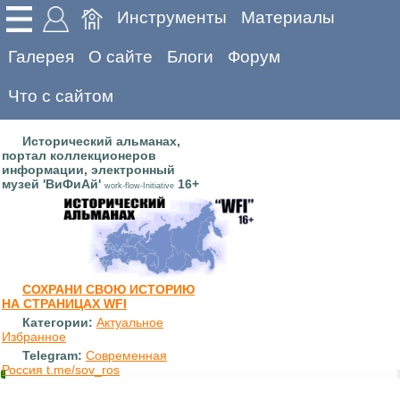
Инструменты
Материалы
Галерея
О сайте
Блоги
Форум
Что с сайтом
Исторический альманах,
портал коллекционеров
информации, электронный
музей 'ВиФиАй'
16+
work-flow-Initiative
СОХРАНИ СВОЮ ИСТОРИЮ
НА СТРАНИЦАХ WFI
Категории:
Актуальное
Избранное
Telegram:
Современная
Россия t.me/sov_ros