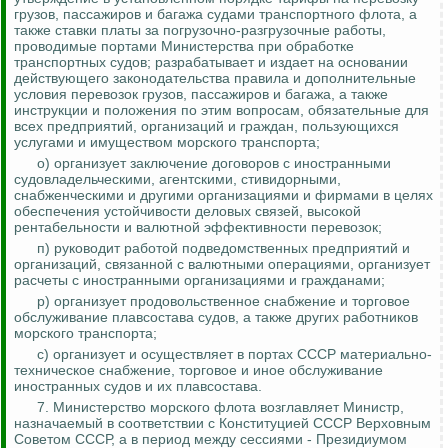
грузов, пассажиров и багажа судами транспортного флота, а
также ставки платы за погрузочно-разгрузочные работы,
проводимые портами Министерства при обработке
транспортных судов; разрабатывает и издает на основании
действующего законодательства правила и дополнительные
условия перевозок грузов, пассажиров и багажа, а также
инструкции и положения по этим вопросам, обязательные для
всех предприятий, организаций и граждан, пользующихся
услугами и имуществом морского транспорта;
о) организует заключение договоров с иностранными
судовладельческими, агентскими, стивидорными,
снабженческими и другими организациями и фирмами в целях
обеспечения устойчивости деловых связей, высокой
рентабельности и валютной эффективности перевозок;
п) руководит работой подведомственных предприятий и
организаций, связанной с валютными операциями, организует
расчеты с иностранными организациями и гражданами;
р) организует продовольственное снабжение и торговое
обслуживание плавсостава судов, а также других работников
морского транспорта;
с) организует и осуществляет в портах СССР материально-
техническое снабжение, торговое и иное обслуживание
иностранных судов и их плавсостава.
7. Министерство морского флота возглавляет Министр,
назначаемый в соответствии с Конституцией СССР Верховным
Советом СССР, а в период между сессиями - Президиумом