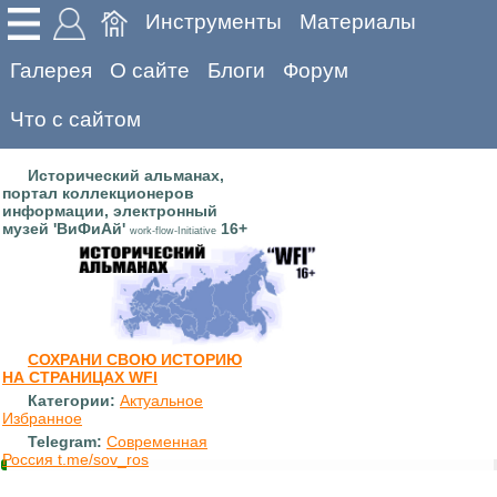
Инструменты
Материалы
Галерея
О сайте
Блоги
Форум
Что с сайтом
Исторический альманах,
портал коллекционеров
информации, электронный
музей 'ВиФиАй'
16+
work-flow-Initiative
СОХРАНИ СВОЮ ИСТОРИЮ
НА СТРАНИЦАХ WFI
Категории:
Актуальное
Избранное
Telegram:
Современная
Россия t.me/sov_ros