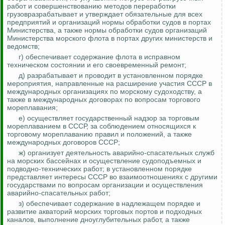
работ и совершенствованию методов переработки
грузовразрабатывает и утверждает обязательные для всех
предприятий и организаций нормы обработки судов в портах
Министерства, а также нормы
обработки судов организаций
Министерства морского флота
в портах других министерств и
ведомств;
г) обеспечивает содержание флота в исправном
техническом состоянии и его своевременный ремонт;
д) разрабатывает и проводит в установленном порядке
мероприятия, направленные на расширение участия СССР в
международных организациях по морскому судоходству, а
также в международных договорах по вопросам торгового
мореплавания;
е) осуществляет государственный надзор за торговым
мореплаванием в СССР, за соблюдением относящихся к
торговому мореплаванию правил и положений, а также
международных договоров СССР;
ж) организует деятельность аварийно-спасательных служб
на морских бассейнах и осуществление судоподъемных и
подводно-технических работ; в установленном порядке
представляет интересы СССР во взаимоотношениях с другими
государствами по вопросам организации и осуществления
аварийно-спасательных работ;
з) обеспечивает содержание в надлежащем порядке и
развитие акваторий морских торговых портов и подходных
каналов, выполнение дноуглубительных работ, а также