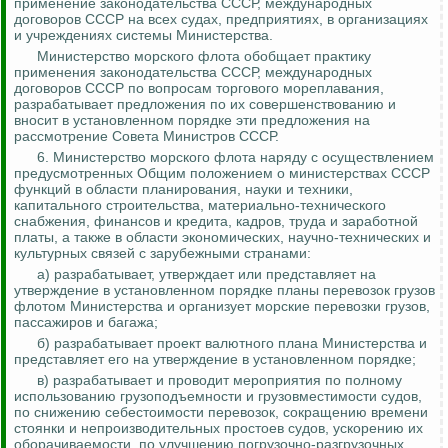
применение законодательства СССР, международных
договоров СССР на всех судах, предприятиях, в организациях
и учреждениях системы Министерства.
Министерство морского флота обобщает практику
применения законодательства СССР, международных
договоров СССР по вопросам торгового мореплавания,
разрабатывает предложения по их совершенствованию и
вносит в установленном порядке эти предложения на
рассмотрение Совета Министров СССР.
6. Министерство морского флота наряду с осуществлением
предусмотренных Общим положением о министерствах СССР
функций в области планирования, науки и техники,
капитального строительства, материально-технического
снабжения, финансов и кредита, кадров, труда и заработной
платы, а также в области экономических, научно-технических и
культурных связей с зарубежными странами:
а) разрабатывает, утверждает или представляет на
утверждение в установленном порядке планы перевозок грузов
флотом Министерства и организует морские перевозки грузов,
пассажиров и багажа;
б) разрабатывает проект валютного плана Министерства и
представляет его на утверждение в установленном порядке;
в) разрабатывает и проводит мероприятия по полному
использованию грузоподъемности и грузовместимости судов,
по снижению себестоимости перевозок, сокращению времени
стоянки и непроизводительных простоев судов, ускорению их
оборачиваемости, по улучшению погрузочно-разгрузочных